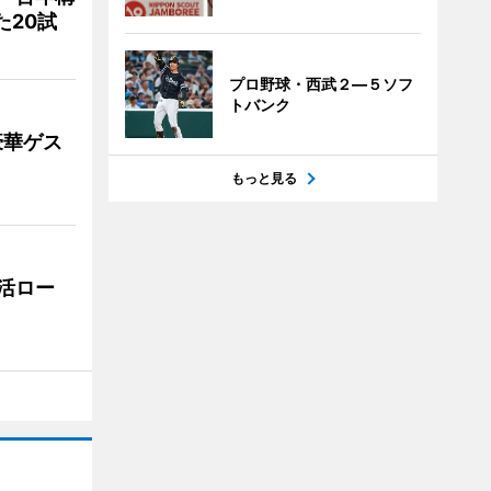
た20試
プロ野球・西武２―５ソフ
トバンク
豪華ゲス
もっと見る
活ロー