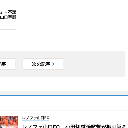
」－不定
山口宇部
記事
次の記事
レノファ山口FC
レノファ山口FC、小田切道治監督が振り返る