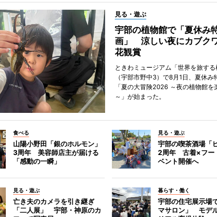
見る・遊ぶ
宇部の植物館で「夏休み
画」 涼しい夜にカブク
花観賞
ときわミュージアム「世界を旅する
（宇部市野中3）で8月1日、夏休み
「夏の大冒険2026 ～夜の植物館を
～」が始まった。
食べる
見る・遊ぶ
山陽小野田「銀のホルモン」
宇部の喫茶酒場「
3周年 美容師店主が届ける
2周年 古着×フー
「感動の一瞬」
ベント開催へ
見る・遊ぶ
暮らす・働く
亡き夫のカメラを引き継ぎ
宇部の住宅展示場
「二人展」 宇部・神原のカ
マサロン」 モデ