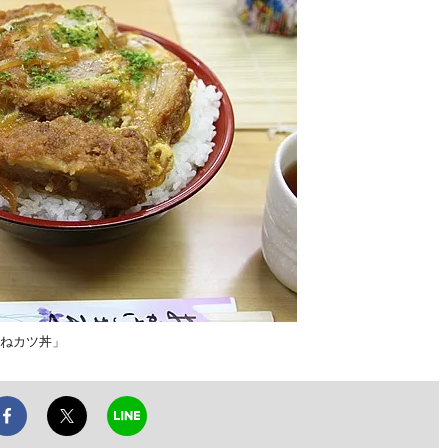
重ねカツ丼」