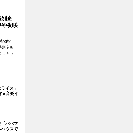
特別企
ワや夜咲
植物館」
特別企画
楽しもう
ヒライス」
ド×音楽イ
で「パパマ
ルハウスで