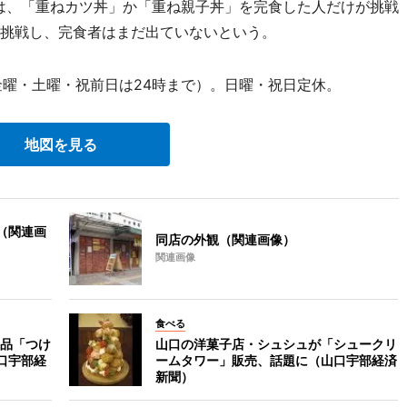
丼は、「重ねカツ丼」か「重ね親子丼」を完食した人だけが挑戦
が挑戦し、完食者はまだ出ていないという。
（金曜・土曜・祝前日は24時まで）。日曜・祝日定休。
地図を見る
（関連画
同店の外観（関連画像）
関連画像
食べる
品「つけ
山口の洋菓子店・シュシュが「シュークリ
口宇部経
ームタワー」販売、話題に（山口宇部経済
新聞）