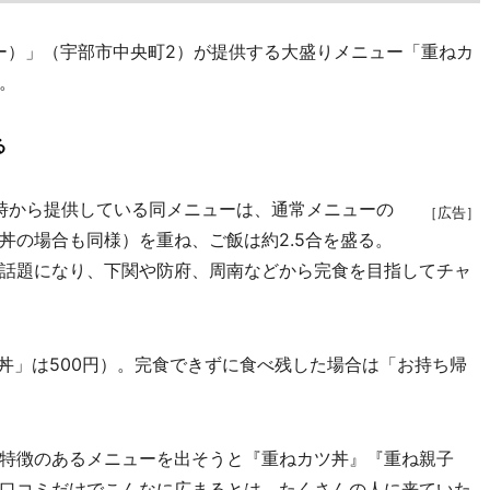
ー）」（宇部市中央町2）が提供する大盛りメニュー「重ねカ
。
る
時から提供している同メニューは、通常メニューの
［広告］
丼の場合も同様）を重ね、ご飯は約2.5合を盛る。
話題になり、下関や防府、周南などから完食を目指してチャ
丼」は500円）。完食できずに食べ残した場合は「お持ち帰
特徴のあるメニューを出そうと『重ねカツ丼』『重ね親子
口コミだけでこんなに広まるとは。たくさんの人に来ていた