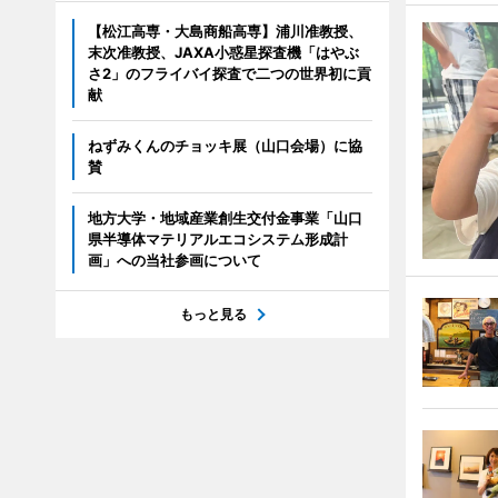
【松江高専・大島商船高専】浦川准教授、
末次准教授、JAXA小惑星探査機「はやぶ
さ2」のフライバイ探査で二つの世界初に貢
献
ねずみくんのチョッキ展（山口会場）に協
賛
地方大学・地域産業創生交付金事業「山口
県半導体マテリアルエコシステム形成計
画」への当社参画について
もっと見る