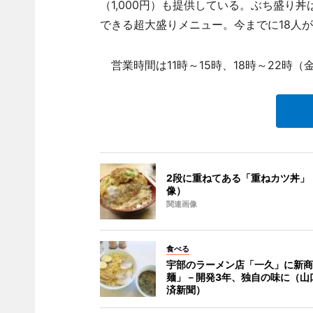
（1,000円）も提供している。ぶち盛り
できる超大盛りメニュー。今までに18人
営業時間は11時～15時、18時～22時
2段に重ねてある「重ねカツ丼」
像）
関連画像
食べる
宇部のラーメン店「一久」に新商
麺」－開発3年、独自の味に（山
済新聞）