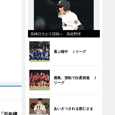
長崎日大が２回戦へ 高校野球
喜ぶ植中 Ｊリーグ
鹿島、逆転で白星発進 Ｊ
リーグ
あいさつされる悠仁さま
「百年構