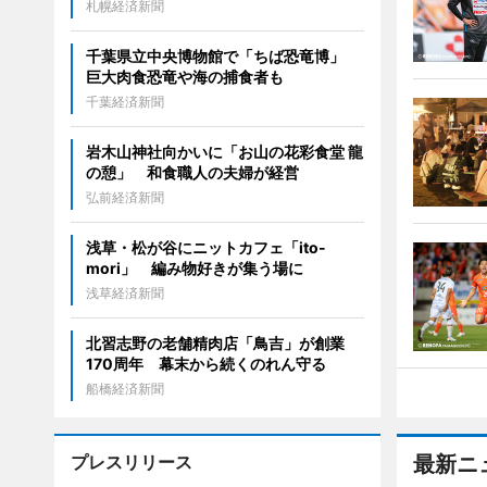
札幌経済新聞
千葉県立中央博物館で「ちば恐竜博」
巨大肉食恐竜や海の捕食者も
千葉経済新聞
岩木山神社向かいに「お山の花彩食堂 龍
の憩」 和食職人の夫婦が経営
弘前経済新聞
浅草・松が谷にニットカフェ「ito-
mori」 編み物好きが集う場に
浅草経済新聞
北習志野の老舗精肉店「鳥吉」が創業
170周年 幕末から続くのれん守る
船橋経済新聞
プレスリリース
最新ニ