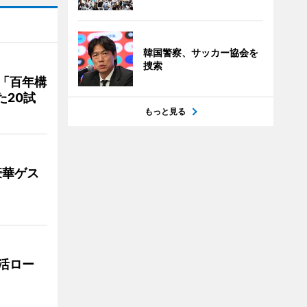
韓国警察、サッカー協会を
捜索
「百年構
た20試
もっと見る
豪華ゲス
活ロー