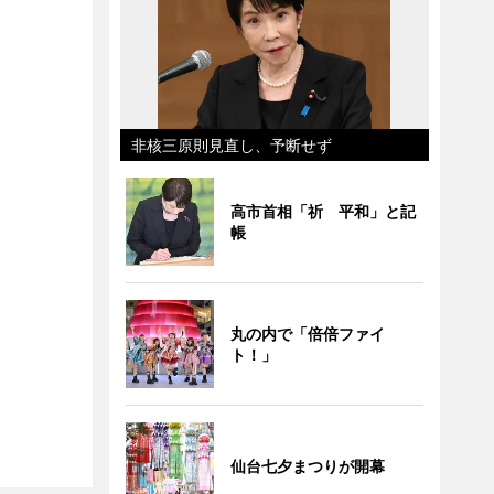
非核三原則見直し、予断せず
高市首相「祈 平和」と記
帳
丸の内で「倍倍ファイ
ト！」
仙台七夕まつりが開幕