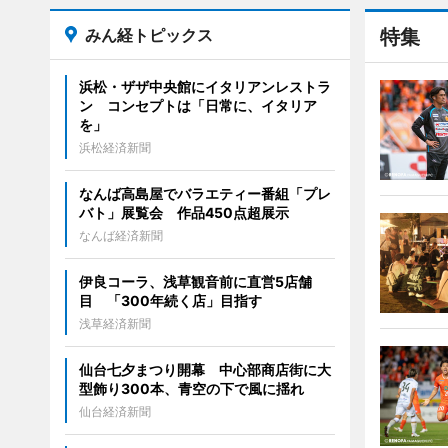
みん経トピックス
特集
浜松・ザザ中央館にイタリアンレストラ
ン コンセプトは「日常に、イタリア
を」
浜松経済新聞
なんば高島屋でバラエティー番組「プレ
バト」展覧会 作品450点超展示
なんば経済新聞
伊良コーラ、浅草観音前に直営5店舗
目 「300年続く店」目指す
浅草経済新聞
仙台七夕まつり開幕 中心部商店街に大
型飾り300本、青空の下で風に揺れ
仙台経済新聞