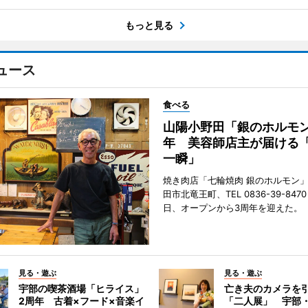
もっと見る
ュース
食べる
山陽小野田「銀のホルモン
年 美容師店主が届ける
一瞬」
焼き肉店「七輪焼肉 銀のホルモン
田市北竜王町、TEL 0836-39-847
日、オープンから3周年を迎えた。
見る・遊ぶ
見る・遊ぶ
宇部の喫茶酒場「ヒライス」
亡き夫のカメラを
2周年 古着×フード×音楽イ
「二人展」 宇部