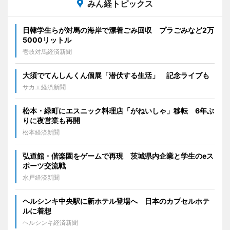
みん経トピックス
日韓学生らが対馬の海岸で漂着ごみ回収 プラごみなど2万
5000リットル
壱岐対馬経済新聞
大須でてんしんくん個展「潜伏する生活」 記念ライブも
サカエ経済新聞
松本・緑町にエスニック料理店「がねいしゃ」移転 6年ぶ
りに夜営業も再開
松本経済新聞
弘道館・偕楽園をゲームで再現 茨城県内企業と学生のeス
ポーツ交流戦
水戸経済新聞
ヘルシンキ中央駅に新ホテル登場へ 日本のカプセルホテ
ルに着想
ヘルシンキ経済新聞