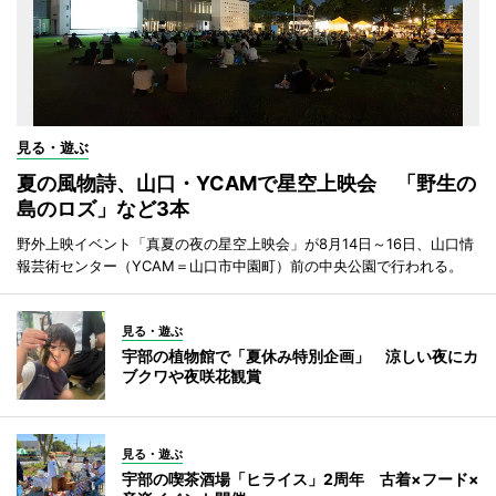
見る・遊ぶ
夏の風物詩、山口・YCAMで星空上映会 「野生の
島のロズ」など3本
野外上映イベント「真夏の夜の星空上映会」が8月14日～16日、山口情
報芸術センター（YCAM＝山口市中園町）前の中央公園で行われる。
見る・遊ぶ
宇部の植物館で「夏休み特別企画」 涼しい夜にカ
ブクワや夜咲花観賞
見る・遊ぶ
宇部の喫茶酒場「ヒライス」2周年 古着×フード×