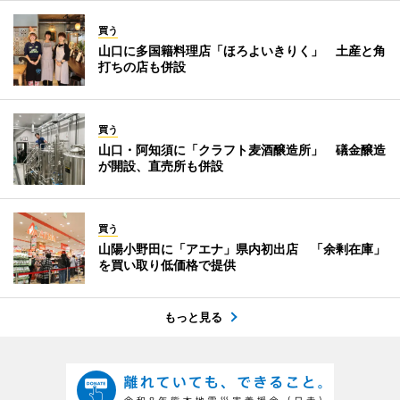
買う
山口に多国籍料理店「ほろよいきりく」 土産と角
打ちの店も併設
買う
山口・阿知須に「クラフト麦酒醸造所」 礒金醸造
が開設、直売所も併設
買う
山陽小野田に「アエナ」県内初出店 「余剰在庫」
を買い取り低価格で提供
もっと見る