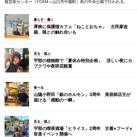
報芸術センター（YCAM＝山口市中園町）前の中央公園で行われる。
暮らす・働く
厚狭に保護猫カフェ「ねことおちゃ」 古民家改
築、猫との触れ合いも
見る・遊ぶ
宇部の植物館で「夏休み特別企画」 涼しい夜にカ
ブクワや夜咲花観賞
食べる
山陽小野田「銀のホルモン」3周年 美容師店主が
届ける「感動の一瞬」
見る・遊ぶ
宇部の喫茶酒場「ヒライス」2周年 古着×フード×
音楽イベント開催へ