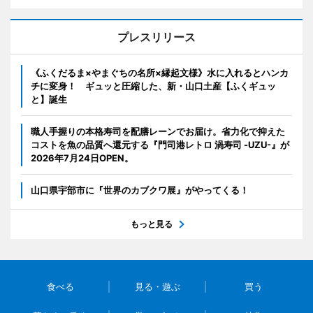
プレスリリース
《ふくだるま×やまぐちの名所×縁起文様》水に入れるとハンカ
チに変身！ ギュッと圧縮した、新・山口土産【ふくギュッ
と】誕生
職人手握りの本格寿司を配膳レーンでお届け。省力化で抑えた
コストを魚の品質へ還元する『門司港レトロ 渦寿司 -UZU-』が
2026年7月24日OPEN。
山口県宇部市に『世界のカブクワ展』がやってくる！
もっと見る
食べる
見る・遊ぶ
買う