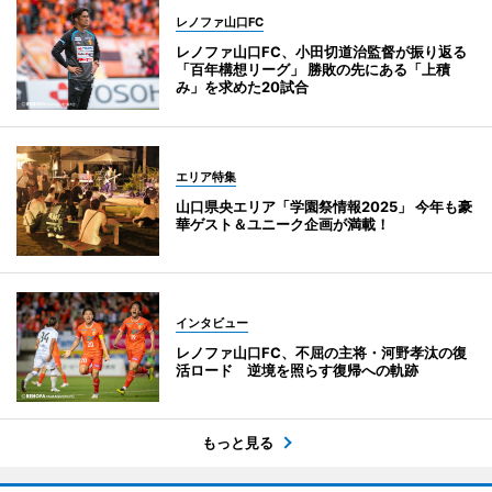
レノファ山口FC
レノファ山口FC、小田切道治監督が振り返る
「百年構想リーグ」 勝敗の先にある「上積
み」を求めた20試合
エリア特集
山口県央エリア「学園祭情報2025」 今年も豪
華ゲスト＆ユニーク企画が満載！
インタビュー
レノファ山口FC、不屈の主将・河野孝汰の復
活ロード 逆境を照らす復帰への軌跡
もっと見る