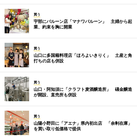
買う
宇部にバルーン店「マナワバルーン」 主婦から起
業、約束を胸に開業
買う
山口に多国籍料理店「ほろよいきりく」 土産と角
打ちの店も併設
買う
山口・阿知須に「クラフト麦酒醸造所」 礒金醸造
が開設、直売所も併設
買う
山陽小野田に「アエナ」県内初出店 「余剰在庫」
を買い取り低価格で提供