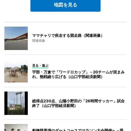
地図を見る
ママチャリで疾走する競走路（関連画像）
関連画像
見る・遊ぶ
宇部・万倉で「ワードロカップ」－20チームが泥まみ
れ、熱戦繰り広げる（山口宇部経済新聞）
総得点230点、山陽小野田の「26時間サッカー」試合
終了（山口宇部経済新聞）
船橋競馬場のダートコースでマラソン大会開催へ－受