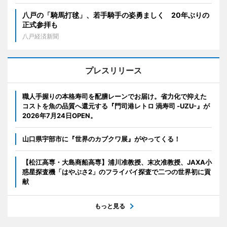
八戸の「騎馬打毬」、若手騎手の姿勇ましく 20年ぶりの
正式参拝も
八戸経済新聞
プレスリリース
職人手握りの本格寿司を配膳レーンでお届け。省力化で抑えた
コストを魚の品質へ還元する『門司港レトロ 渦寿司 -UZU-』が
2026年7月24日OPEN。
山口県宇部市に『世界のカブクワ展』がやってくる！
【松江高専・大島商船高専】浦川准教授、末次准教授、JAXA小
惑星探査機「はやぶさ2」のフライバイ探査で二つの世界初に貢
献
もっと見る