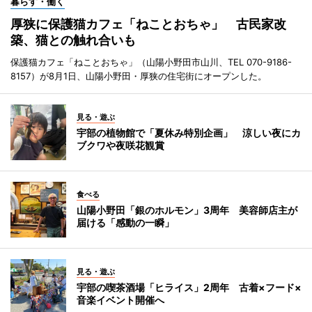
暮らす・働く
厚狭に保護猫カフェ「ねことおちゃ」 古民家改
築、猫との触れ合いも
保護猫カフェ「ねことおちゃ」（山陽小野田市山川、TEL 070-9186-
8157）が8月1日、山陽小野田・厚狭の住宅街にオープンした。
見る・遊ぶ
宇部の植物館で「夏休み特別企画」 涼しい夜にカ
ブクワや夜咲花観賞
食べる
山陽小野田「銀のホルモン」3周年 美容師店主が
届ける「感動の一瞬」
見る・遊ぶ
宇部の喫茶酒場「ヒライス」2周年 古着×フード×
音楽イベント開催へ