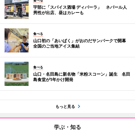
食べる
宇部に「スパイス酒場 ディパーラ」 ネパール人
男性が出店、昼はカレーも
食べる
山口初の「あいぱく」がおのだサンパークで開幕
全国のご当地アイス集結
食べる
山口・名田島に新名物「米粉スコーン」誕生 名田
島食堂が1年かけ開発
もっと見る
学ぶ・知る