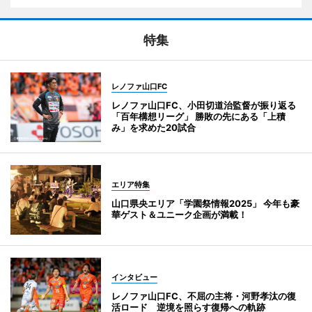
特集
レノファ山口FC
レノファ山口FC、小田切道治監督が振り返る
「百年構想リーグ」 勝敗の先にある「上積
み」を求めた20試合
エリア特集
山口県央エリア「学園祭情報2025」 今年も豪
華ゲスト＆ユニーク企画が満載！
インタビュー
レノファ山口FC、不屈の主将・河野孝汰の復
活ロード 逆境を照らす復帰への軌跡