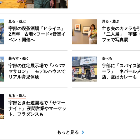
見る・遊ぶ
見る・遊ぶ
宇部の喫茶酒場「ヒライス」
亡き夫のカメラを
2周年 古着×フード×音楽イ
「二人展」 宇部
ベント開催へ
フェで写真展
暮らす・働く
食べる
宇部の住宅展示場で「パパマ
宇部に「スパイス酒
マサロン」 モデルハウスで
ーラ」 ネパール
リアル育児体験
店、昼はカレーも
見る・遊ぶ
宇部ときわ遊園地で「サマー
ナイト」 夜間営業やマーケッ
ト、フラダンスも
もっと見る