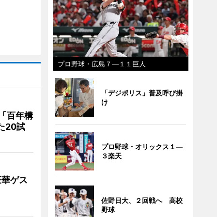
プロ野球・広島７―１１巨人
「デジポリス」普及呼び掛
け
「百年構
た20試
プロ野球・オリックス１―
３楽天
豪華ゲス
佐野日大、２回戦へ 高校
野球