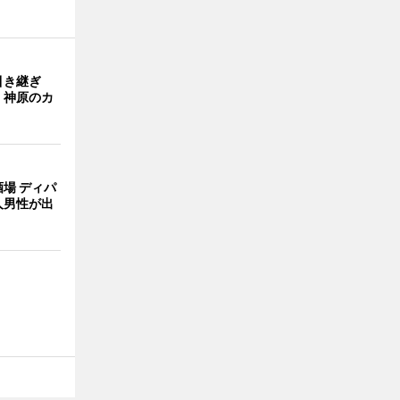
引き継ぎ
・神原のカ
場 ディパ
人男性が出