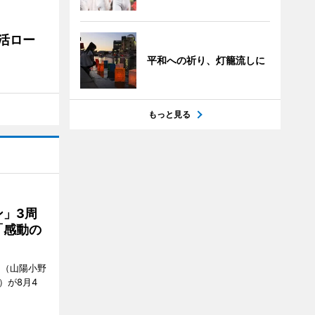
活ロー
平和への祈り、灯籠流しに
もっと見る
」3周
「感動の
」（山陽小野
0）が8月4