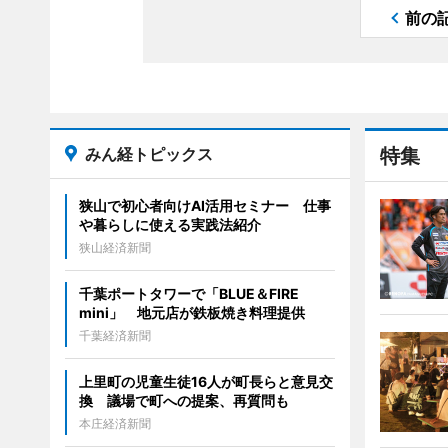
前の
みん経トピックス
特集
狭山で初心者向けAI活用セミナー 仕事
や暮らしに使える実践法紹介
狭山経済新聞
千葉ポートタワーで「BLUE＆FIRE
mini」 地元店が鉄板焼き料理提供
千葉経済新聞
上里町の児童生徒16人が町長らと意見交
換 議場で町への提案、再質問も
本庄経済新聞