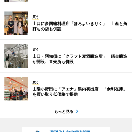
買う
山口に多国籍料理店「ほろよいきりく」 土産と角
打ちの店も併設
買う
山口・阿知須に「クラフト麦酒醸造所」 礒金醸造
が開設、直売所も併設
買う
山陽小野田に「アエナ」県内初出店 「余剰在庫」
を買い取り低価格で提供
もっと見る