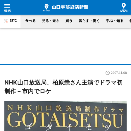
33°C
食べる
見る・遊ぶ
買う
暮らす・働く
学ぶ・知る
2007.11.08
NHK山口放送局、柏原崇さん主演でドラマ初
制作－市内でロケ