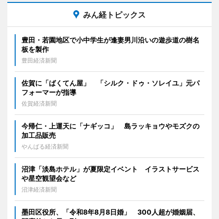
みん経トピックス
豊田・若園地区で小中学生が逢妻男川沿いの遊歩道の樹名
板を製作
豊田経済新聞
佐賀に「ばくてん屋」 「シルク・ドゥ・ソレイユ」元パ
フォーマーが指導
佐賀経済新聞
今帰仁・上運天に「ナギッコ」 島ラッキョウやモズクの
加工品販売
やんばる経済新聞
沼津「淡島ホテル」が夏限定イベント イラストサービス
や星空観望会など
沼津経済新聞
墨田区役所、「令和8年8月8日婚」 300人超が婚姻届、