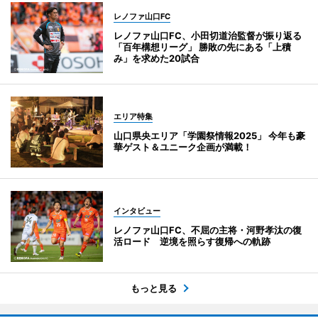
レノファ山口FC
レノファ山口FC、小田切道治監督が振り返る
「百年構想リーグ」 勝敗の先にある「上積
み」を求めた20試合
エリア特集
山口県央エリア「学園祭情報2025」 今年も豪
華ゲスト＆ユニーク企画が満載！
インタビュー
レノファ山口FC、不屈の主将・河野孝汰の復
活ロード 逆境を照らす復帰への軌跡
もっと見る