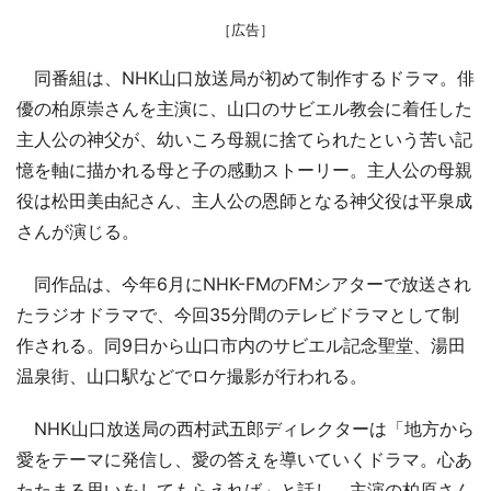
［広告］
同番組は、NHK山口放送局が初めて制作するドラマ。俳
優の柏原崇さんを主演に、山口のサビエル教会に着任した
主人公の神父が、幼いころ母親に捨てられたという苦い記
憶を軸に描かれる母と子の感動ストーリー。主人公の母親
役は松田美由紀さん、主人公の恩師となる神父役は平泉成
さんが演じる。
同作品は、今年6月にNHK-FMのFMシアターで放送され
たラジオドラマで、今回35分間のテレビドラマとして制
作される。同9日から山口市内のサビエル記念聖堂、湯田
温泉街、山口駅などでロケ撮影が行われる。
NHK山口放送局の西村武五郎ディレクターは「地方から
愛をテーマに発信し、愛の答えを導いていくドラマ。心あ
たたまる思いをしてもらえれば」と話し、主演の柏原さん