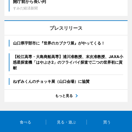
開庁前から長い列
すみだ経済新聞
プレスリリース
山口県宇部市に『世界のカブクワ展』がやってくる！
【松江高専・大島商船高専】浦川准教授、末次准教授、JAXA小
惑星探査機「はやぶさ2」のフライバイ探査で二つの世界初に貢
献
ねずみくんのチョッキ展（山口会場）に協賛
もっと見る
食べる
見る・遊ぶ
買う