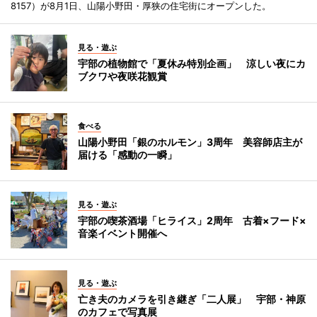
8157）が8月1日、山陽小野田・厚狭の住宅街にオープンした。
見る・遊ぶ
宇部の植物館で「夏休み特別企画」 涼しい夜にカ
ブクワや夜咲花観賞
食べる
山陽小野田「銀のホルモン」3周年 美容師店主が
届ける「感動の一瞬」
見る・遊ぶ
宇部の喫茶酒場「ヒライス」2周年 古着×フード×
音楽イベント開催へ
見る・遊ぶ
亡き夫のカメラを引き継ぎ「二人展」 宇部・神原
のカフェで写真展