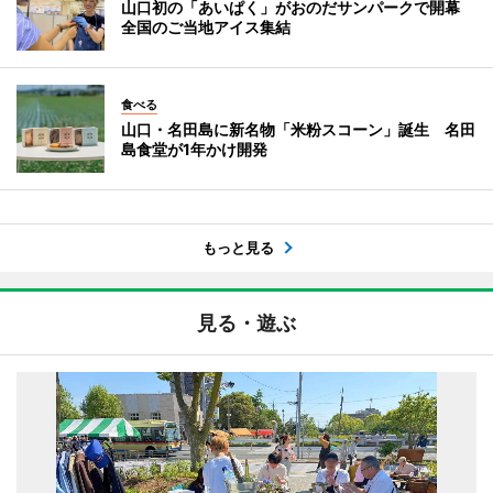
山口初の「あいぱく」がおのだサンパークで開幕
全国のご当地アイス集結
食べる
山口・名田島に新名物「米粉スコーン」誕生 名田
島食堂が1年かけ開発
もっと見る
見る・遊ぶ