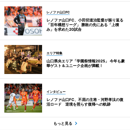
レノファ山口FC
レノファ山口FC、小田切道治監督が振り返る
「百年構想リーグ」 勝敗の先にある「上積
み」を求めた20試合
エリア特集
山口県央エリア「学園祭情報2025」 今年も豪
華ゲスト＆ユニーク企画が満載！
インタビュー
レノファ山口FC、不屈の主将・河野孝汰の復
活ロード 逆境を照らす復帰への軌跡
もっと見る