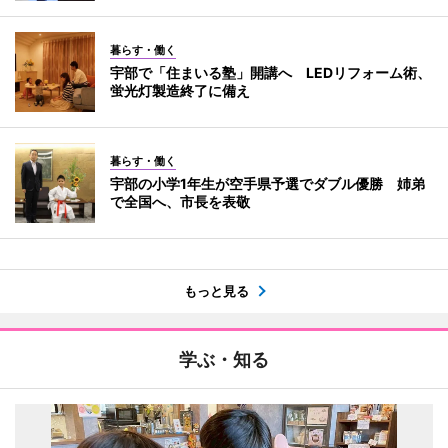
暮らす・働く
宇部で「住まいる塾」開講へ LEDリフォーム術、
蛍光灯製造終了に備え
暮らす・働く
宇部の小学1年生が空手県予選でダブル優勝 姉弟
で全国へ、市長を表敬
もっと見る
学ぶ・知る