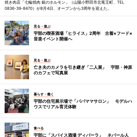
焼き肉店「七輪焼肉 銀のホルモン」（山陽小野田市北竜王町、TEL
0836-39-8470）が8月4日、オープンから3周年を迎えた。
見る・遊ぶ
宇部の喫茶酒場「ヒライス」2周年 古着×フード×
音楽イベント開催へ
見る・遊ぶ
亡き夫のカメラを引き継ぎ「二人展」 宇部・神原
のカフェで写真展
暮らす・働く
宇部の住宅展示場で「パパママサロン」 モデルハ
ウスでリアル育児体験
食べる
宇部に「スパイス酒場 ディパーラ」 ネパール人