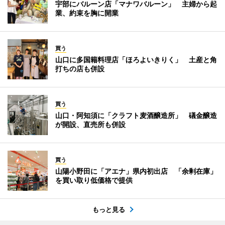
宇部にバルーン店「マナワバルーン」 主婦から起
業、約束を胸に開業
買う
山口に多国籍料理店「ほろよいきりく」 土産と角
打ちの店も併設
買う
山口・阿知須に「クラフト麦酒醸造所」 礒金醸造
が開設、直売所も併設
買う
山陽小野田に「アエナ」県内初出店 「余剰在庫」
を買い取り低価格で提供
もっと見る