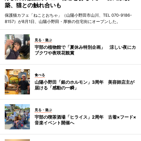
築、猫との触れ合いも
保護猫カフェ「ねことおちゃ」（山陽小野田市山川、TEL 070-9186-
8157）が8月1日、山陽小野田・厚狭の住宅街にオープンした。
見る・遊ぶ
宇部の植物館で「夏休み特別企画」 涼しい夜にカ
ブクワや夜咲花観賞
食べる
山陽小野田「銀のホルモン」3周年 美容師店主が
届ける「感動の一瞬」
見る・遊ぶ
宇部の喫茶酒場「ヒライス」2周年 古着×フード×
音楽イベント開催へ