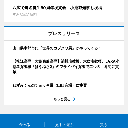
八広で町名誕生60周年祝賀会 小池都知事も祝福
すみだ経済新聞
プレスリリース
山口県宇部市に『世界のカブクワ展』がやってくる！
【松江高専・大島商船高専】浦川准教授、末次准教授、JAXA小
惑星探査機「はやぶさ2」のフライバイ探査で二つの世界初に貢
献
ねずみくんのチョッキ展（山口会場）に協賛
もっと見る
食べる
見る・遊ぶ
買う