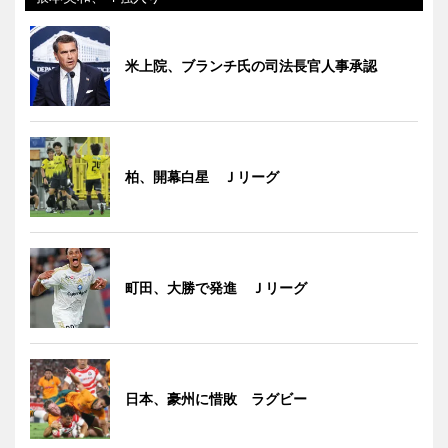
米上院、ブランチ氏の司法長官人事承認
柏、開幕白星 Ｊリーグ
町田、大勝で発進 Ｊリーグ
日本、豪州に惜敗 ラグビー