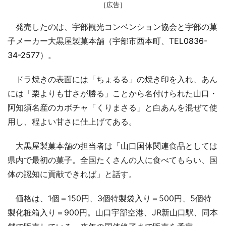
［広告］
発売したのは、宇部観光コンベンション協会と宇部の菓
子メーカー大黒屋製菓本舗（宇部市西本町、TEL
0836-
34-2577
）。
ドラ焼きの表面には「ちょるる」の焼き印を入れ、あん
には「栗よりも甘さが勝る」ことから名付けられた山口・
阿知須名産のカボチャ「くりまさる」と白あんを混ぜて使
用し、程よい甘さに仕上げてある。
大黒屋製菓本舗の担当者は「山口国体関連食品としては
県内で最初の菓子。全国たくさんの人に食べてもらい、国
体の認知に貢献できれば」と話す。
価格は、1個＝150円、3個特製袋入り＝500円、5個特
製化粧箱入り＝900円。山口宇部空港、JR新山口駅、同本