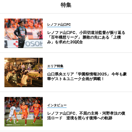
特集
レノファ山口FC
レノファ山口FC、小田切道治監督が振り返る
「百年構想リーグ」 勝敗の先にある「上積
み」を求めた20試合
エリア特集
山口県央エリア「学園祭情報2025」 今年も豪
華ゲスト＆ユニーク企画が満載！
インタビュー
レノファ山口FC、不屈の主将・河野孝汰の復
活ロード 逆境を照らす復帰への軌跡