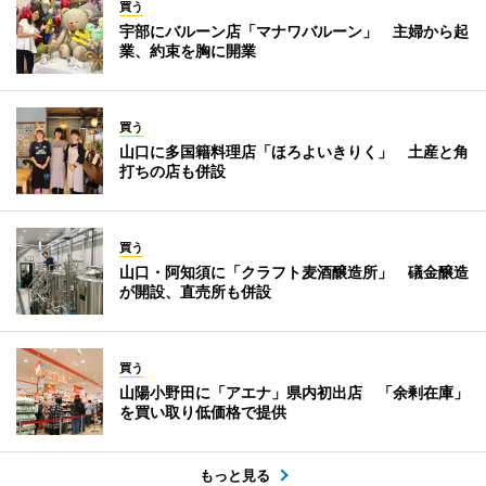
買う
宇部にバルーン店「マナワバルーン」 主婦から起
業、約束を胸に開業
買う
山口に多国籍料理店「ほろよいきりく」 土産と角
打ちの店も併設
買う
山口・阿知須に「クラフト麦酒醸造所」 礒金醸造
が開設、直売所も併設
買う
山陽小野田に「アエナ」県内初出店 「余剰在庫」
を買い取り低価格で提供
もっと見る