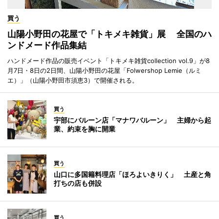
買う
山陽小野田の花屋で「トキメキ雑貨」展 全国のハ
ンドメード作品集結
ハンドメード作品の販売イベント「トキメキ雑貨collection vol.9」が8
月7日・8日の2日間、山陽小野田の花屋「Folwershop Lemie（ルミ
エ）」（山陽小野田市須恵3）で開催される。
買う
宇部にバルーン店「マナワバルーン」 主婦から起
業、約束を胸に開業
買う
山口に多国籍料理店「ほろよいきりく」 土産と角
打ちの店も併設
買う