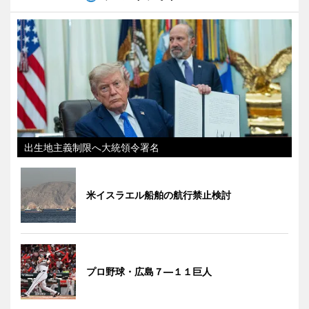
出生地主義制限へ大統領令署名
米イスラエル船舶の航行禁止検討
プロ野球・広島７―１１巨人