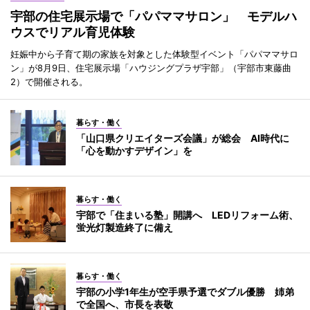
宇部の住宅展示場で「パパママサロン」 モデルハ
ウスでリアル育児体験
妊娠中から子育て期の家族を対象とした体験型イベント「パパママサロ
ン」が8月9日、住宅展示場「ハウジングプラザ宇部」（宇部市東藤曲
2）で開催される。
暮らす・働く
「山口県クリエイターズ会議」が総会 AI時代に
「心を動かすデザイン」を
暮らす・働く
宇部で「住まいる塾」開講へ LEDリフォーム術、
蛍光灯製造終了に備え
暮らす・働く
宇部の小学1年生が空手県予選でダブル優勝 姉弟
で全国へ、市長を表敬