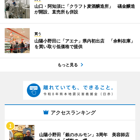
山口・阿知須に「クラフト麦酒醸造所」 礒金醸造
が開設、直売所も併設
買う
山陽小野田に「アエナ」県内初出店 「余剰在庫」
を買い取り低価格で提供
もっと見る
アクセスランキング
山陽小野田「銀のホルモン」3周年 美容師店