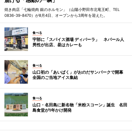
届ける「感動の一瞬」
焼き肉店「七輪焼肉 銀のホルモン」（山陽小野田市北竜王町、TEL
0836-39-8470）が8月4日、オープンから3周年を迎えた。
食べる
宇部に「スパイス酒場 ディパーラ」 ネパール人
男性が出店、昼はカレーも
食べる
山口初の「あいぱく」がおのだサンパークで開幕
全国のご当地アイス集結
食べる
山口・名田島に新名物「米粉スコーン」誕生 名田
島食堂が1年かけ開発