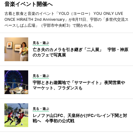
音楽イベント開催へ
古着と飲食と音楽のイベント「YOLO（ヨーロー） YOU ONLY LIVE
ONCE HIRAETH 2nd Anniversary」が8月11日、宇部の「多世代交流ス
ペースしばふ広場」（宇部市中央町3）で開かれる。
見る・遊ぶ
亡き夫のカメラを引き継ぎ「二人展」 宇部・神原
のカフェで写真展
見る・遊ぶ
宇部ときわ遊園地で「サマーナイト」 夜間営業や
マーケット、フラダンスも
見る・遊ぶ
レノファ山口FC、天皇杯かけFCバレイン下関と対
戦へ 今季初の公式戦