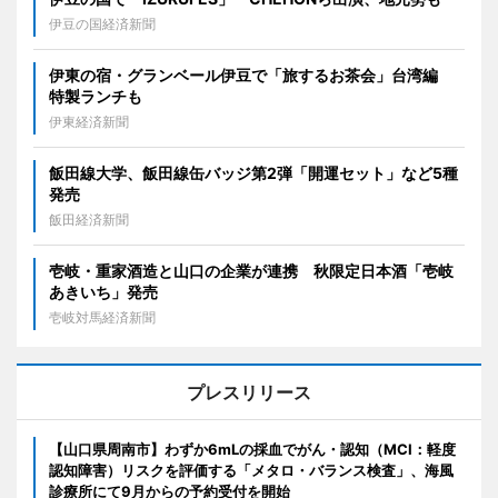
伊豆の国経済新聞
伊東の宿・グランベール伊豆で「旅するお茶会」台湾編
特製ランチも
伊東経済新聞
飯田線大学、飯田線缶バッジ第2弾「開運セット」など5種
発売
飯田経済新聞
壱岐・重家酒造と山口の企業が連携 秋限定日本酒「壱岐
あきいち」発売
壱岐対馬経済新聞
プレスリリース
【山口県周南市】わずか6mLの採血でがん・認知（MCI：軽度
認知障害）リスクを評価する「メタロ・バランス検査」、海風
診療所にて9月からの予約受付を開始