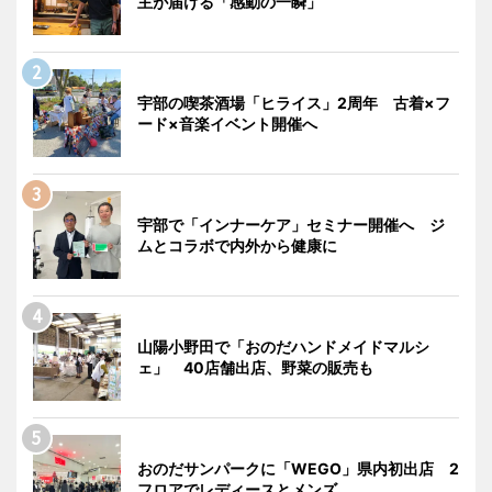
主が届ける「感動の一瞬」
宇部の喫茶酒場「ヒライス」2周年 古着×フ
ード×音楽イベント開催へ
宇部で「インナーケア」セミナー開催へ ジ
ムとコラボで内外から健康に
山陽小野田で「おのだハンドメイドマルシ
ェ」 40店舗出店、野菜の販売も
おのだサンパークに「WEGO」県内初出店 2
フロアでレディースとメンズ