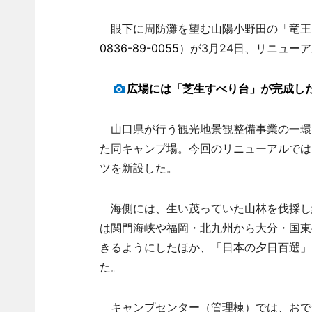
眼下に周防灘を望む山陽小野田の「竜王山
0836-89-0055
）が3月24日、リニュー
広場には「芝生すべり台」が完成し
山口県が行う観光地景観整備事業の一環と
た同キャンプ場。今回のリニューアルでは
ツを新設した。
海側には、生い茂っていた山林を伐採し約
は関門海峡や福岡・北九州から大分・国東
きるようにしたほか、「日本の夕日百選」
た。
キャンプセンター（管理棟）では、おでん（