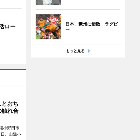
日本、豪州に惜敗 ラグビ
活ロー
ー
もっと見る
ことおち
の触れ合
陽小野田市
8月1日、山陽小