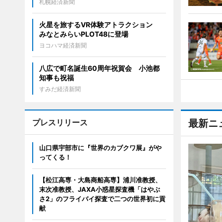
札幌経済新聞
火星を旅するVR体験アトラクション
みなとみらいPLOT48に登場
ヨコハマ経済新聞
八広で町名誕生60周年祝賀会 小池都
知事も祝福
すみだ経済新聞
プレスリリース
最新ニ
山口県宇部市に『世界のカブクワ展』がや
ってくる！
【松江高専・大島商船高専】浦川准教授、
末次准教授、JAXA小惑星探査機「はやぶ
さ2」のフライバイ探査で二つの世界初に貢
献