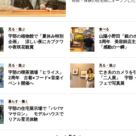
野田・厚狭の住宅街にオープンした
見る・遊ぶ
食べる
宇部の植物館で「夏休み特別
山陽小野田「銀の
企画」 涼しい夜にカブクワ
3周年 美容師店
や夜咲花観賞
「感動の一瞬」
見る・遊ぶ
見る・遊ぶ
宇部の喫茶酒場「ヒライス」
亡き夫のカメラを
2周年 古着×フード×音楽イ
「二人展」 宇部
ベント開催へ
フェで写真展
暮らす・働く
宇部の住宅展示場で「パパマ
マサロン」 モデルハウスで
リアル育児体験