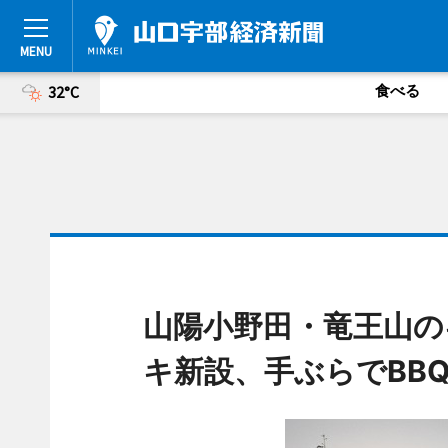
食べる
32°C
山陽小野田・竜王山の
キ新設、手ぶらでBB