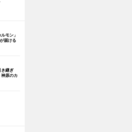
。
ホルモン」
主が届ける
引き継ぎ
・神原のカ