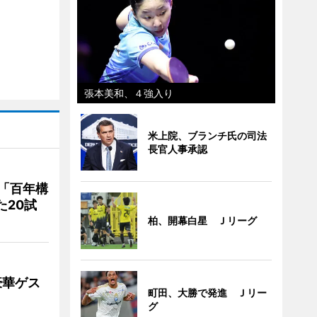
張本美和、４強入り
米上院、ブランチ氏の司法
長官人事承認
「百年構
た20試
柏、開幕白星 Ｊリーグ
豪華ゲス
町田、大勝で発進 Ｊリー
グ