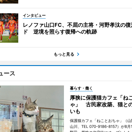
インタビュー
レノファ山口FC、不屈の主将・河野孝汰の復
ド 逆境を照らす復帰への軌跡
もっと見る
ュース
暮らす・働く
厚狭に保護猫カフェ「ね
ゃ」 古民家改築、猫と
いも
保護猫カフェ「ねことおちゃ」（山
山川、TEL 070-9186-8157）が