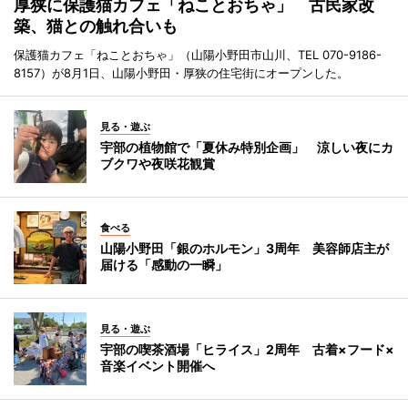
厚狭に保護猫カフェ「ねことおちゃ」 古民家改
築、猫との触れ合いも
保護猫カフェ「ねことおちゃ」（山陽小野田市山川、TEL 070-9186-
8157）が8月1日、山陽小野田・厚狭の住宅街にオープンした。
見る・遊ぶ
宇部の植物館で「夏休み特別企画」 涼しい夜にカ
ブクワや夜咲花観賞
食べる
山陽小野田「銀のホルモン」3周年 美容師店主が
届ける「感動の一瞬」
見る・遊ぶ
宇部の喫茶酒場「ヒライス」2周年 古着×フード×
音楽イベント開催へ