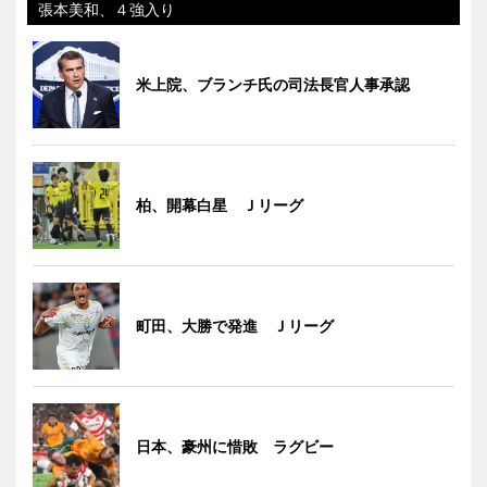
張本美和、４強入り
米上院、ブランチ氏の司法長官人事承認
柏、開幕白星 Ｊリーグ
町田、大勝で発進 Ｊリーグ
日本、豪州に惜敗 ラグビー