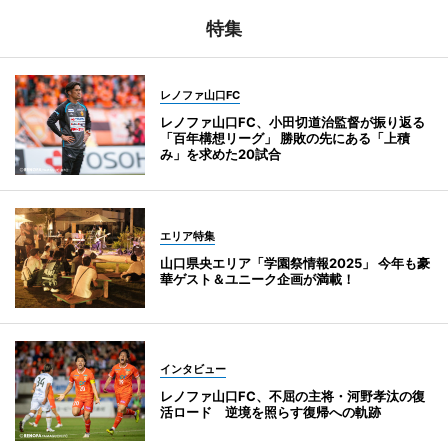
特集
レノファ山口FC
レノファ山口FC、小田切道治監督が振り返る
「百年構想リーグ」 勝敗の先にある「上積
み」を求めた20試合
エリア特集
山口県央エリア「学園祭情報2025」 今年も豪
華ゲスト＆ユニーク企画が満載！
インタビュー
レノファ山口FC、不屈の主将・河野孝汰の復
活ロード 逆境を照らす復帰への軌跡