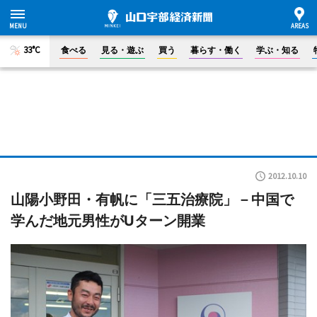
33°C
食べる
見る・遊ぶ
買う
暮らす・働く
学ぶ・知る
2012.10.10
山陽小野田・有帆に「三五治療院」－中国で
学んだ地元男性がUターン開業