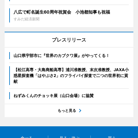
八広で町名誕生60周年祝賀会 小池都知事も祝福
すみだ経済新聞
プレスリリース
山口県宇部市に『世界のカブクワ展』がやってくる！
【松江高専・大島商船高専】浦川准教授、末次准教授、JAXA小
惑星探査機「はやぶさ2」のフライバイ探査で二つの世界初に貢
献
ねずみくんのチョッキ展（山口会場）に協賛
もっと見る
食べる
見る・遊ぶ
買う