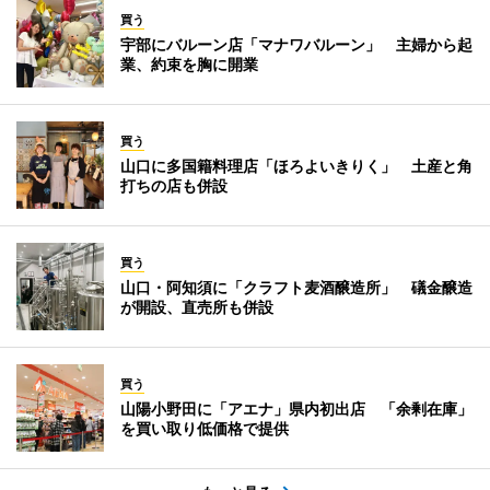
買う
宇部にバルーン店「マナワバルーン」 主婦から起
業、約束を胸に開業
買う
山口に多国籍料理店「ほろよいきりく」 土産と角
打ちの店も併設
買う
山口・阿知須に「クラフト麦酒醸造所」 礒金醸造
が開設、直売所も併設
買う
山陽小野田に「アエナ」県内初出店 「余剰在庫」
を買い取り低価格で提供