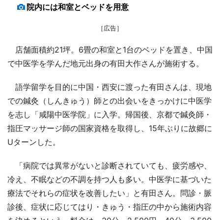
院内には和室とベッドを用意
［広告］
店舗面積約21坪。6畳の和室と1台のベッドを置き、中国
で中医学を学んだ地元出身の有田大作さんが施術する。
語学留学を目的に中国・西安に渡った有田さんは、現地
での鍼灸（しんきゅう）師との出会いをきっかけに中医学
を志し「咸陽中医学院」に入学。帰国後、京都で鍼灸師・
指圧マッサージ師の国家資格を取得し、15年ぶりに故郷に
Uターンした。
「病院では異常がないと診断されていても、疲労感や、
冷え、不眠などの不調を持つ人も多い。中医学に基づいた
療法でそれらの症状を改善したい」と有田さん。問診・脈
診後、症状に応じてはり・きゅう・指圧の中から施術内容