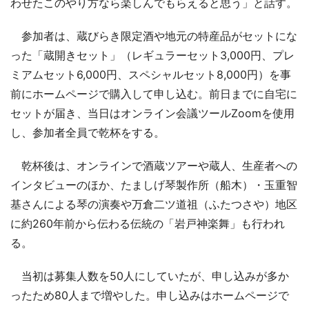
わせたこのやり方なら楽しんでもらえると思う」と話す。
参加者は、蔵びらき限定酒や地元の特産品がセットにな
った「蔵開きセット」（レギュラーセット3,000円、プレ
ミアムセット6,000円、スペシャルセット8,000円）を事
前にホームページで購入して申し込む。前日までに自宅に
セットが届き、当日はオンライン会議ツールZoomを使用
し、参加者全員で乾杯をする。
乾杯後は、オンラインで酒蔵ツアーや蔵人、生産者への
インタビューのほか、たましげ琴製作所（船木）・玉重智
基さんによる琴の演奏や万倉二ツ道祖（ふたつさや）地区
に約260年前から伝わる伝統の「岩戸神楽舞」も行われ
る。
当初は募集人数を50人にしていたが、申し込みが多か
ったため80人まで増やした。申し込みはホームページで