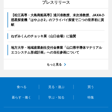
プレスリリース
【松江高専・大島商船高専】浦川准教授、末次准教授、JAXA小
惑星探査機「はやぶさ2」のフライバイ探査で二つの世界初に貢
献
ねずみくんのチョッキ展（山口会場）に協賛
地方大学・地域産業創生交付金事業「山口県半導体マテリアル
エコシステム形成計画」への当社参画について
もっと見る
食べる
見る・遊ぶ
買う
暮らす・働く
学ぶ・知る
特集