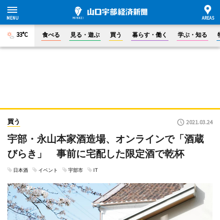
33°C
食べる
見る・遊ぶ
買う
暮らす・働く
学ぶ・知る
買う
2021.03.24
宇部・永山本家酒造場、オンラインで「酒蔵
びらき」 事前に宅配した限定酒で乾杯
日本酒
イベント
宇部市
IT