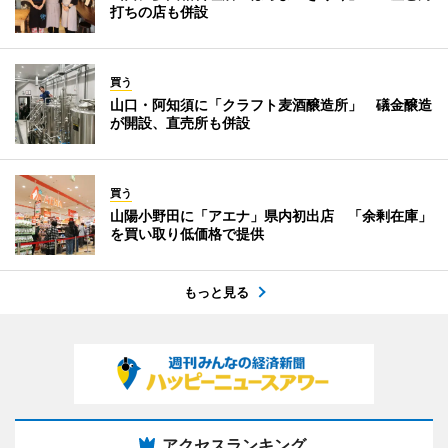
打ちの店も併設
買う
山口・阿知須に「クラフト麦酒醸造所」 礒金醸造
が開設、直売所も併設
買う
山陽小野田に「アエナ」県内初出店 「余剰在庫」
を買い取り低価格で提供
もっと見る
アクセスランキング