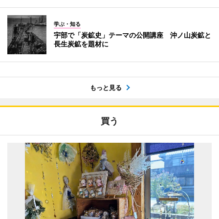
学ぶ・知る
宇部で「炭鉱史」テーマの公開講座 沖ノ山炭鉱と
長生炭鉱を題材に
もっと見る
買う