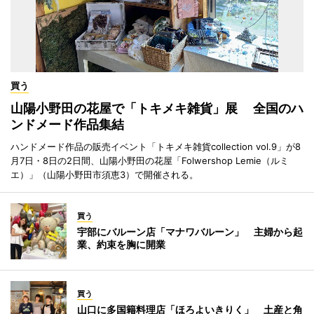
買う
山陽小野田の花屋で「トキメキ雑貨」展 全国のハ
ンドメード作品集結
ハンドメード作品の販売イベント「トキメキ雑貨collection vol.9」が8
月7日・8日の2日間、山陽小野田の花屋「Folwershop Lemie（ルミ
エ）」（山陽小野田市須恵3）で開催される。
買う
宇部にバルーン店「マナワバルーン」 主婦から起
業、約束を胸に開業
買う
山口に多国籍料理店「ほろよいきりく」 土産と角