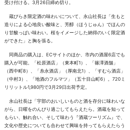
受け付ける。3月26日締め切り。
蔵びらき限定酒の味わいについて、永山社長は「生もと
造りによる心地良い酸味と、芳醇（ほうじゅん）でほんの
り甘酸っぱい味わい。桜をイメージした納得のいく限定酒
ができた」と胸を張る。
同商品の購入は、ECサイトのほか、市内の酒屋6店でも
購入が可能。「松原酒店」（東本町1）、「篠澤酒舗」
（西中町8）、「糸永酒店」（厚南北1）、「すむら酒店」
（中村3）、「地酒のフルマツ」（五十目山町6）。720ミ
リリットル1,980円で3月29日出荷予定。
永山社長は「宇部のおいしいものと酒を存分に味わいな
がら、日曜をのんびり過ごしてもらえたら。酒蔵を知って
もらい、触れ合い、そして味わう『酒蔵ツーリズム』で、
文化や歴史についても合わせて興味を持ってもらえたらう