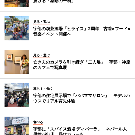
届ける「感動の一瞬」
見る・遊ぶ
宇部の喫茶酒場「ヒライス」2周年 古着×フード×
音楽イベント開催へ
見る・遊ぶ
亡き夫のカメラを引き継ぎ「二人展」 宇部・神原
のカフェで写真展
暮らす・働く
宇部の住宅展示場で「パパママサロン」 モデルハ
ウスでリアル育児体験
食べる
宇部に「スパイス酒場 ディパーラ」 ネパール人
男性が出店、昼はカレーも