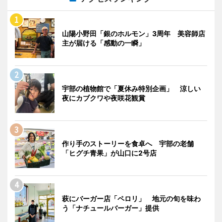
山陽小野田「銀のホルモン」3周年 美容師店
主が届ける「感動の一瞬」
宇部の植物館で「夏休み特別企画」 涼しい
夜にカブクワや夜咲花観賞
作り手のストーリーを食卓へ 宇部の老舗
「ヒグチ青果」が山口に2号店
萩にバーガー店「ペロリ」 地元の旬を味わ
う「ナチュールバーガー」提供