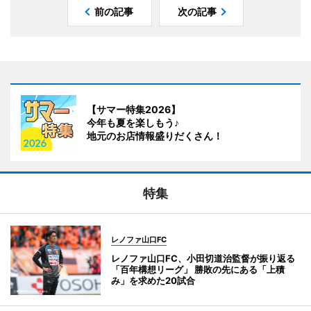
前の記事
次の記事
【サマー特集2026】
今年も夏を楽しもう♪
地元のお店情報盛りだくさん！
特集
レノファ山口FC
レノファ山口FC、小田切道治監督が振り返る
「百年構想リーグ」 勝敗の先にある「上積
み」を求めた20試合