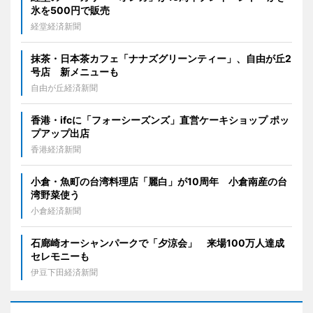
氷を500円で販売
経堂経済新聞
抹茶・日本茶カフェ「ナナズグリーンティー」、自由が丘2
号店 新メニューも
自由が丘経済新聞
香港・ifcに「フォーシーズンズ」直営ケーキショップ ポッ
プアップ出店
香港経済新聞
小倉・魚町の台湾料理店「麗白」が10周年 小倉南産の台
湾野菜使う
小倉経済新聞
石廊崎オーシャンパークで「夕涼会」 来場100万人達成
セレモニーも
伊豆下田経済新聞