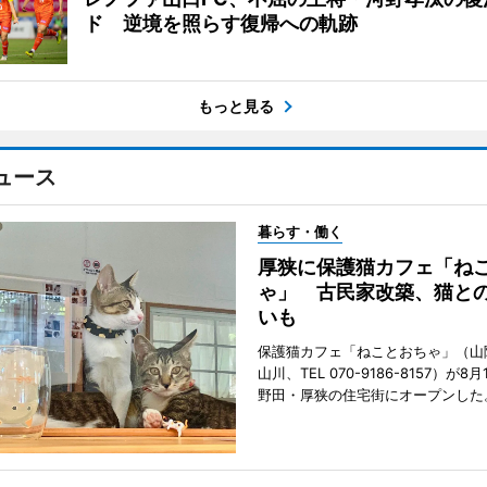
ド 逆境を照らす復帰への軌跡
もっと見る
ュース
暮らす・働く
厚狭に保護猫カフェ「ね
ゃ」 古民家改築、猫と
いも
保護猫カフェ「ねことおちゃ」（山
山川、TEL 070-9186-8157）が
野田・厚狭の住宅街にオープンした