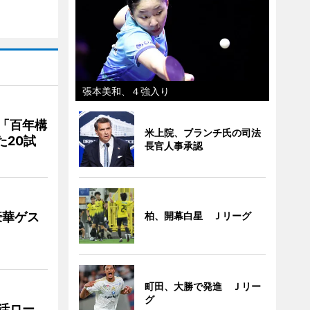
張本美和、４強入り
「百年構
米上院、ブランチ氏の司法
た20試
長官人事承認
豪華ゲス
柏、開幕白星 Ｊリーグ
町田、大勝で発進 Ｊリー
グ
活ロー