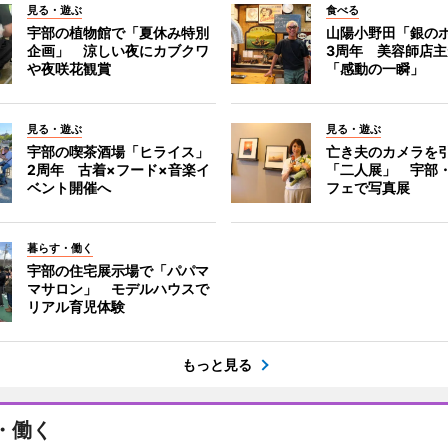
見る・遊ぶ
食べる
宇部の植物館で「夏休み特別
山陽小野田「銀の
企画」 涼しい夜にカブクワ
3周年 美容師店
や夜咲花観賞
「感動の一瞬」
見る・遊ぶ
見る・遊ぶ
宇部の喫茶酒場「ヒライス」
亡き夫のカメラを
2周年 古着×フード×音楽イ
「二人展」 宇部
ベント開催へ
フェで写真展
暮らす・働く
宇部の住宅展示場で「パパマ
マサロン」 モデルハウスで
リアル育児体験
もっと見る
・働く