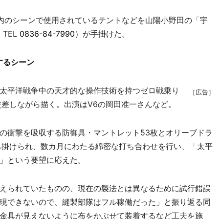
内のシーンで使用されているテントなどを山陽小野田の「宇
TEL
0836-84-7990
）が手掛けた。
するシーン
太平洋戦争中の天才的な操作技術を持つゼロ戦乗り
［広告］
交差しながら描く。出演はV6の岡田准一さんなど。
の衝撃を吸収する防御具・マントレット53枚とオリーブドラ
ち掛けられ、数カ月にわたる綿密な打ち合わせを行い、「太平
」という要望に応えた。
えられていたものの、現在の製法とは異なるために試行錯誤
現できないので、縫製部隊はフル稼働だった」と振り返る同
金具が見えないように布をかぶせて装着するなど工夫を施