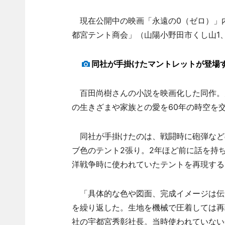
現在公開中の映画「永遠の0（ゼロ）」
都宮テント商会」（山陽小野田市くし山1、
同社が手掛けたマントレットが登場
百田尚樹さんの小説を映画化した同作。
の生きざまや家族との愛を60年の時空を
同社が手掛けたのは、戦闘時に砲弾など
ブ色のテント2張り。2年ほど前に話を持
洋戦争時に使われていたテントを再現する
「具体的な色や図面、完成イメージは伝
を繰り返した。生地を機械で圧着しては再
社の宇都宮秀彰社長。当時使われていない