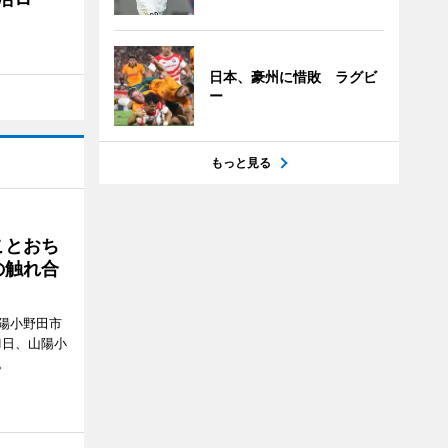
日本、豪州に惜敗 ラグビ
ー
もっと見る
ことおち
の触れ合
陽小野田市
8月1日、山陽小
。