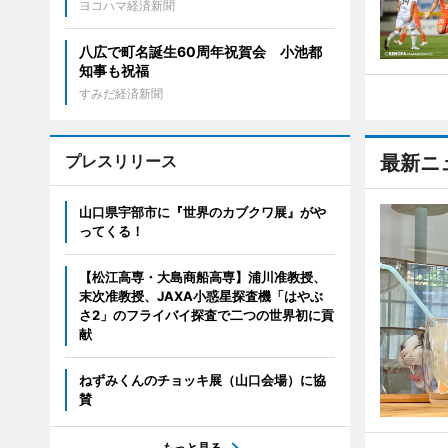
ヨコハマ経済新聞
八広で町名誕生60周年祝賀会 小池都
知事も祝福
すみだ経済新聞
プレスリリース
最新ニ
山口県宇部市に『世界のカブクワ展』がや
ってくる！
【松江高専・大島商船高専】浦川准教授、
末次准教授、JAXA小惑星探査機「はやぶ
さ2」のフライバイ探査で二つの世界初に貢
献
ねずみくんのチョッキ展（山口会場）に協
賛
もっと見る