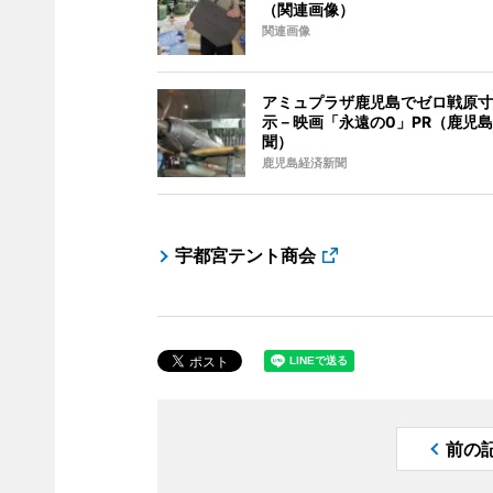
（関連画像）
関連画像
アミュプラザ鹿児島でゼロ戦原寸
示－映画「永遠の0」PR（鹿児
聞）
鹿児島経済新聞
宇都宮テント商会
前の