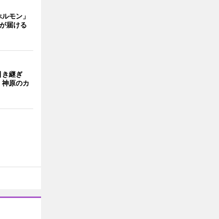
ホルモン」
主が届ける
引き継ぎ
・神原のカ