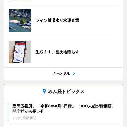
ライン川渇水が水運直撃
生成ＡＩ、被災地照らす
もっと見る
みん経トピックス
墨田区役所、「令和8年8月8日婚」 300人超が婚姻届、
開庁前から長い列
すみだ経済新聞