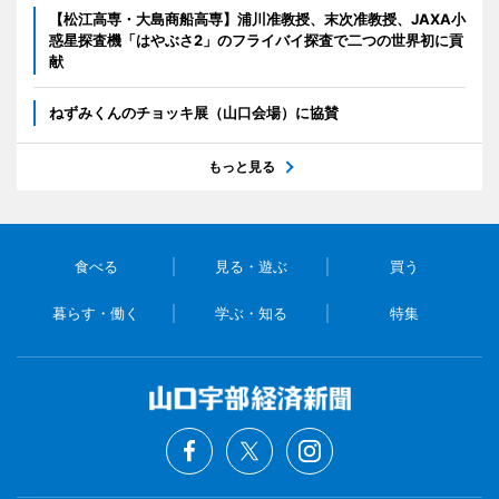
【松江高専・大島商船高専】浦川准教授、末次准教授、JAXA小
惑星探査機「はやぶさ2」のフライバイ探査で二つの世界初に貢
献
ねずみくんのチョッキ展（山口会場）に協賛
もっと見る
食べる
見る・遊ぶ
買う
暮らす・働く
学ぶ・知る
特集