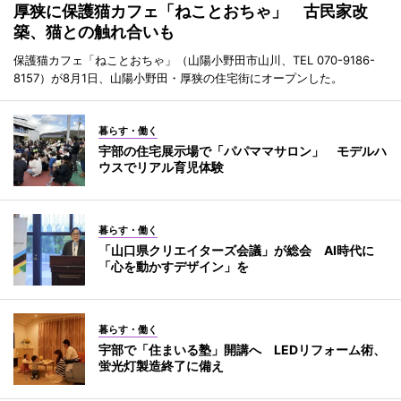
厚狭に保護猫カフェ「ねことおちゃ」 古民家改
築、猫との触れ合いも
保護猫カフェ「ねことおちゃ」（山陽小野田市山川、TEL 070-9186-
8157）が8月1日、山陽小野田・厚狭の住宅街にオープンした。
暮らす・働く
宇部の住宅展示場で「パパママサロン」 モデルハ
ウスでリアル育児体験
暮らす・働く
「山口県クリエイターズ会議」が総会 AI時代に
「心を動かすデザイン」を
暮らす・働く
宇部で「住まいる塾」開講へ LEDリフォーム術、
蛍光灯製造終了に備え