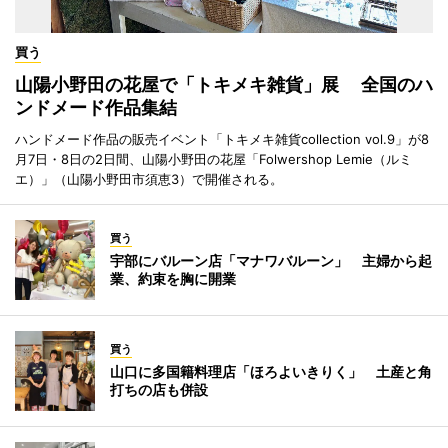
買う
山陽小野田の花屋で「トキメキ雑貨」展 全国のハ
ンドメード作品集結
ハンドメード作品の販売イベント「トキメキ雑貨collection vol.9」が8
月7日・8日の2日間、山陽小野田の花屋「Folwershop Lemie（ルミ
エ）」（山陽小野田市須恵3）で開催される。
買う
宇部にバルーン店「マナワバルーン」 主婦から起
業、約束を胸に開業
買う
山口に多国籍料理店「ほろよいきりく」 土産と角
打ちの店も併設