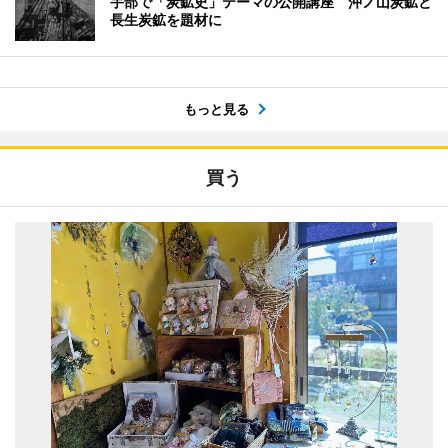
宇部で「炭鉱史」テーマの公開講座 沖ノ山炭鉱と
長生炭鉱を題材に
もっと見る
買う