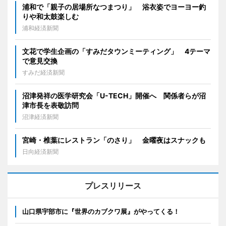
浦和で「親子の居場所なつまつり」 浴衣姿でヨーヨー釣
りや和太鼓楽しむ
浦和経済新聞
文花で学生企画の「すみだタウンミーティング」 4テーマ
で意見交換
すみだ経済新聞
沼津発祥の医学研究会「U-TECH」開催へ 関係者らが沼
津市長を表敬訪問
沼津経済新聞
宮崎・椎葉にレストラン「のさり」 金曜夜はスナックも
日向経済新聞
プレスリリース
山口県宇部市に『世界のカブクワ展』がやってくる！