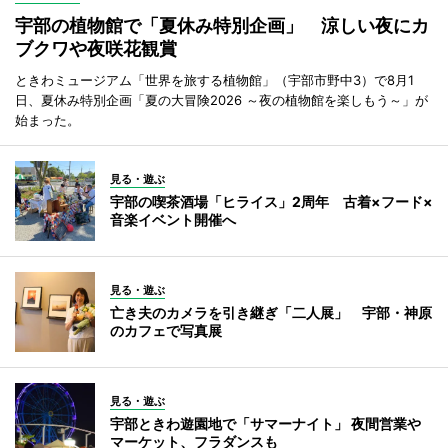
宇部の植物館で「夏休み特別企画」 涼しい夜にカ
ブクワや夜咲花観賞
ときわミュージアム「世界を旅する植物館」（宇部市野中3）で8月1
日、夏休み特別企画「夏の大冒険2026 ～夜の植物館を楽しもう～」が
始まった。
見る・遊ぶ
宇部の喫茶酒場「ヒライス」2周年 古着×フード×
音楽イベント開催へ
見る・遊ぶ
亡き夫のカメラを引き継ぎ「二人展」 宇部・神原
のカフェで写真展
見る・遊ぶ
宇部ときわ遊園地で「サマーナイト」 夜間営業や
マーケット、フラダンスも