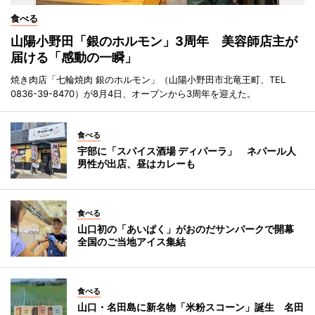
食べる
山陽小野田「銀のホルモン」3周年 美容師店主が
届ける「感動の一瞬」
焼き肉店「七輪焼肉 銀のホルモン」（山陽小野田市北竜王町、TEL
0836-39-8470）が8月4日、オープンから3周年を迎えた。
食べる
宇部に「スパイス酒場 ディパーラ」 ネパール人
男性が出店、昼はカレーも
食べる
山口初の「あいぱく」がおのだサンパークで開幕
全国のご当地アイス集結
食べる
山口・名田島に新名物「米粉スコーン」誕生 名田