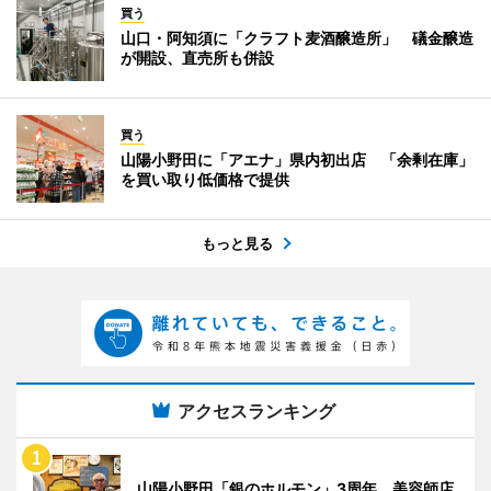
買う
山口・阿知須に「クラフト麦酒醸造所」 礒金醸造
が開設、直売所も併設
買う
山陽小野田に「アエナ」県内初出店 「余剰在庫」
を買い取り低価格で提供
もっと見る
アクセスランキング
山陽小野田「銀のホルモン」3周年 美容師店