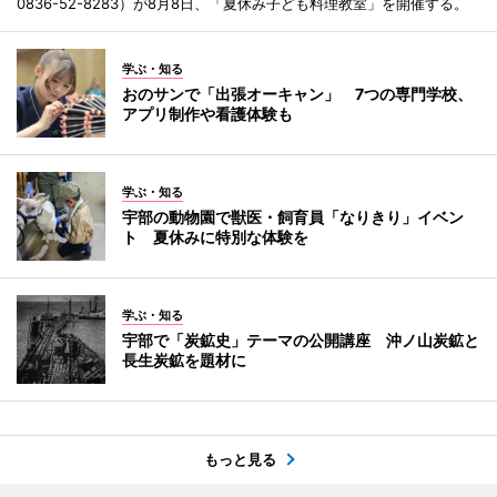
0836-52-8283）が8月8日、「夏休み子ども料理教室」を開催する。
学ぶ・知る
おのサンで「出張オーキャン」 7つの専門学校、
アプリ制作や看護体験も
学ぶ・知る
宇部の動物園で獣医・飼育員「なりきり」イベン
ト 夏休みに特別な体験を
学ぶ・知る
宇部で「炭鉱史」テーマの公開講座 沖ノ山炭鉱と
長生炭鉱を題材に
もっと見る