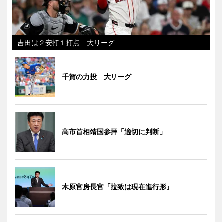
吉田は２安打１打点 大リーグ
千賀の力投 大リーグ
高市首相靖国参拝「適切に判断」
木原官房長官「拉致は現在進行形」