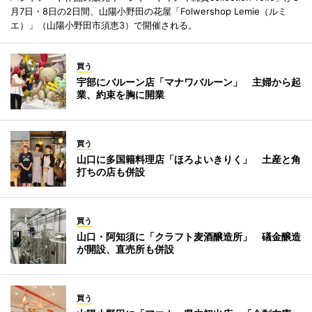
月7日・8日の2日間、山陽小野田の花屋「Folwershop Lemie（ルミ
エ）」（山陽小野田市須恵3）で開催される。
買う
宇部にバルーン店「マナワバルーン」 主婦から起
業、約束を胸に開業
買う
山口に多国籍料理店「ほろよいきりく」 土産と角
打ちの店も併設
買う
山口・阿知須に「クラフト麦酒醸造所」 礒金醸造
が開設、直売所も併設
買う