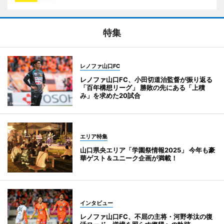
特集
レノファ山口FC
レノファ山口FC、小田切道治監督が振り返る
「百年構想リーグ」 勝敗の先にある「上積
み」を求めた20試合
エリア特集
山口県央エリア「学園祭情報2025」 今年も豪
華ゲスト＆ユニーク企画が満載！
インタビュー
レノファ山口FC、不屈の主将・河野孝汰の復