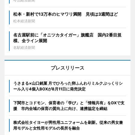
今治経済新聞
松本・新村で13万本のヒマワリ満開 見頃は3週間ほど
松本経済新聞
名古屋駅前に「オニツカタイガー」旗艦店 国内2番目規
模、全ライン展開
名駅経済新聞
プレスリリース
うさまる×山口銘菓 月でひろった卵ふんわりミルクぷっくりシ
ール入り4個入BOXが8月11日に発売決定
下関市とコドモン、保育者の「学び」と「情報共有」をDXで支
援 市内全域の保育の質向上に向け、連携協定を締結
株式会社タイヨーが男性用ユニフォームを刷新。従来の男女兼
用モデルと女性用モデルの長所を融合