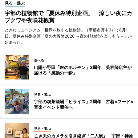
見る・遊ぶ
宇部の植物館で「夏休み特別企画」 涼しい夜にカ
ブクワや夜咲花観賞
ときわミュージアム「世界を旅する植物館」（宇部市野中3）で8月1
日、夏休み特別企画「夏の大冒険2026 ～夜の植物館を楽しもう～」が
始まった。
食べる
山陽小野田「銀のホルモン」3周年 美容師店主が
届ける「感動の一瞬」
見る・遊ぶ
宇部の喫茶酒場「ヒライス」2周年 古着×フード×
音楽イベント開催へ
見る・遊ぶ
亡き夫のカメラを引き継ぎ「二人展」 宇部・神原