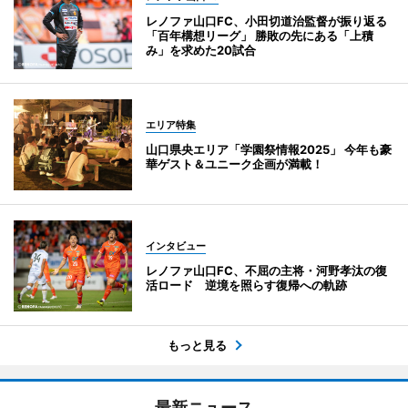
レノファ山口FC、小田切道治監督が振り返る
「百年構想リーグ」 勝敗の先にある「上積
み」を求めた20試合
エリア特集
山口県央エリア「学園祭情報2025」 今年も豪
華ゲスト＆ユニーク企画が満載！
インタビュー
レノファ山口FC、不屈の主将・河野孝汰の復
活ロード 逆境を照らす復帰への軌跡
もっと見る
最新ニュース