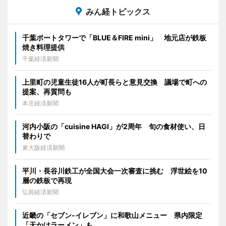
みん経トピックス
千葉ポートタワーで「BLUE＆FIRE mini」 地元店が鉄板
焼き料理提供
千葉経済新聞
上里町の児童生徒16人が町長らと意見交換 議場で町への
提案、再質問も
本庄経済新聞
河内小阪の「cuisine HAGI」が2周年 旬の食材使い、日
替わりで
東大阪経済新聞
平川・長谷川鉄工が全国大会一次審査に挑む 浮世絵を10
層の鉄板で再現
弘前経済新聞
近畿の「セブン-イレブン」に和歌山メニュー 県内限定
「天かけラーメン」も