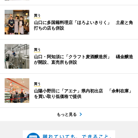
買う
山口に多国籍料理店「ほろよいきりく」 土産と角
打ちの店も併設
買う
山口・阿知須に「クラフト麦酒醸造所」 礒金醸造
が開設、直売所も併設
買う
山陽小野田に「アエナ」県内初出店 「余剰在庫」
を買い取り低価格で提供
もっと見る