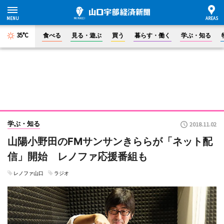
35°C
食べる
見る・遊ぶ
買う
暮らす・働く
学ぶ・知る
学ぶ・知る
2018.11.02
山陽小野田のFMサンサンきららが「ネット配
信」開始 レノファ応援番組も
レノファ山口
ラジオ