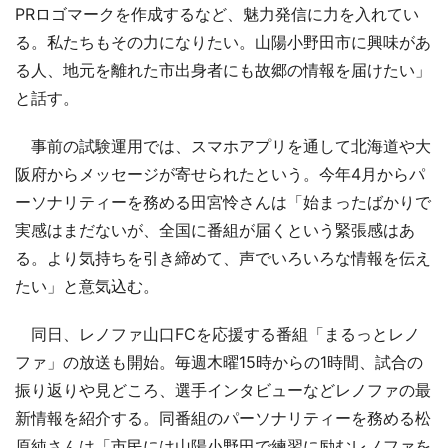
PRロゴマークを作成するなど、魅力発信に力を入れてい
る。私たちもその力になりたい。山陽小野田市に興味があ
る人、地元を離れた市出身者にも故郷の情報を届けたい」
と話す。
事前の試験運用では、スマホアプリを通して北海道や大
阪府からメッセージが寄せられたという。今年4月からパ
ーソナリティーを務める田宮怜さんは「始まったばかりで
実感はまだないが、全国に番組が届くという緊張感はあ
る。より気持ちを引き締めて、声でいろいろな情報を伝え
たい」と意気込む。
同日、レノファ山口FCを応援する番組「まるっとレノ
ファ」の放送も開始。毎週木曜15時からの1時間、試合の
振り返りや見どころ、選手インタビューなどレノファの最
新情報を紹介する。同番組のパーソナリティーを務める松
原純さんは「市民には山陽小野田で練習に励むレノファを