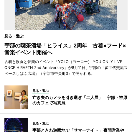
見る・遊ぶ
宇部の喫茶酒場「ヒライス」2周年 古着×フード×
音楽イベント開催へ
古着と飲食と音楽のイベント「YOLO（ヨーロー） YOU ONLY LIVE
ONCE HIRAETH 2nd Anniversary」が8月11日、宇部の「多世代交流ス
ペースしばふ広場」（宇部市中央町3）で開かれる。
見る・遊ぶ
亡き夫のカメラを引き継ぎ「二人展」 宇部・神原
のカフェで写真展
見る・遊ぶ
宇部ときわ遊園地で「サマーナイト」 夜間営業や