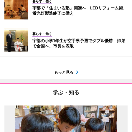
暮らす・働く
宇部で「住まいる塾」開講へ LEDリフォーム術、
蛍光灯製造終了に備え
暮らす・働く
宇部の小学1年生が空手県予選でダブル優勝 姉弟
で全国へ、市長を表敬
もっと見る
学ぶ・知る