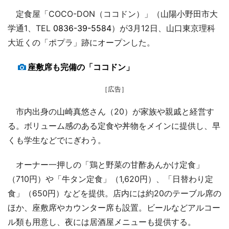
定食屋「COCO-DON（ココドン）」（山陽小野田市大
学通1、TEL
0836-39-5584
）が3月12日、山口東京理科
大近くの「ポプラ」跡にオープンした。
座敷席も完備の「ココドン」
［広告］
市内出身の山崎真悠さん（20）が家族や親戚と経営す
る。ボリューム感のある定食や丼物をメインに提供し、早
くも学生などでにぎわう。
オーナー一押しの「鶏と野菜の甘酢あんかけ定食」
（710円）や「牛タン定食」（1,620円）、「日替わり定
食」（650円）などを提供。店内には約20のテーブル席の
ほか、座敷席やカウンター席も設置。ビールなどアルコー
ル類も用意し、夜には居酒屋メニューも提供する。