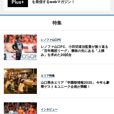
を発信するwebマガジン！
特集
レノファ山口FC
レノファ山口FC、小田切道治監督が振り返る
「百年構想リーグ」 勝敗の先にある「上積
み」を求めた20試合
エリア特集
山口県央エリア「学園祭情報2025」 今年も豪
華ゲスト＆ユニーク企画が満載！
インタビュー