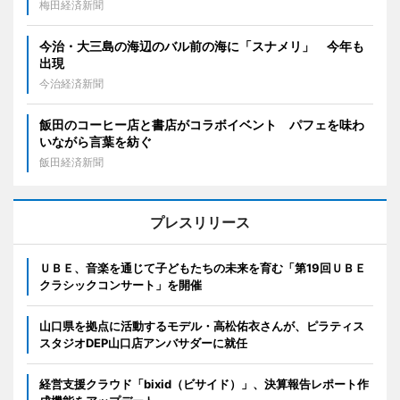
梅田経済新聞
今治・大三島の海辺のバル前の海に「スナメリ」 今年も
出現
今治経済新聞
飯田のコーヒー店と書店がコラボイベント パフェを味わ
いながら言葉を紡ぐ
飯田経済新聞
プレスリリース
ＵＢＥ、音楽を通じて子どもたちの未来を育む「第19回ＵＢＥ
クラシックコンサート」を開催
山口県を拠点に活動するモデル・高松佑衣さんが、ピラティス
スタジオDEP山口店アンバサダーに就任
経営支援クラウド「bixid（ビサイド）」、決算報告レポート作