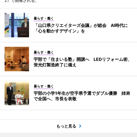
2）で開催される。
暮らす・働く
「山口県クリエイターズ会議」が総会 AI時代に
「心を動かすデザイン」を
暮らす・働く
宇部で「住まいる塾」開講へ LEDリフォーム術、
蛍光灯製造終了に備え
暮らす・働く
宇部の小学1年生が空手県予選でダブル優勝 姉弟
で全国へ、市長を表敬
もっと見る