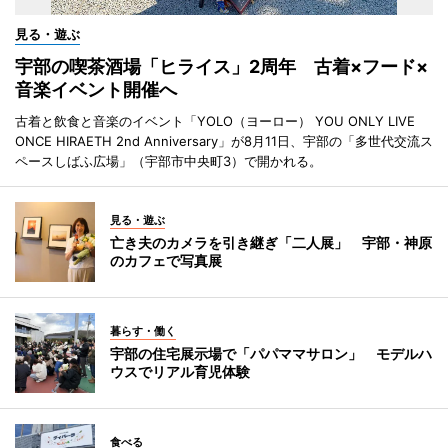
見る・遊ぶ
宇部の喫茶酒場「ヒライス」2周年 古着×フード×
音楽イベント開催へ
古着と飲食と音楽のイベント「YOLO（ヨーロー） YOU ONLY LIVE
ONCE HIRAETH 2nd Anniversary」が8月11日、宇部の「多世代交流ス
ペースしばふ広場」（宇部市中央町3）で開かれる。
見る・遊ぶ
亡き夫のカメラを引き継ぎ「二人展」 宇部・神原
のカフェで写真展
暮らす・働く
宇部の住宅展示場で「パパママサロン」 モデルハ
ウスでリアル育児体験
食べる