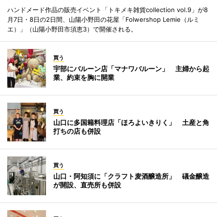
ハンドメード作品の販売イベント「トキメキ雑貨collection vol.9」が8
月7日・8日の2日間、山陽小野田の花屋「Folwershop Lemie（ルミ
エ）」（山陽小野田市須恵3）で開催される。
買う
宇部にバルーン店「マナワバルーン」 主婦から起
業、約束を胸に開業
買う
山口に多国籍料理店「ほろよいきりく」 土産と角
打ちの店も併設
買う
山口・阿知須に「クラフト麦酒醸造所」 礒金醸造
が開設、直売所も併設