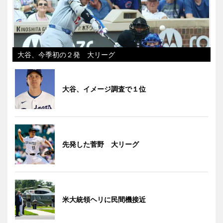
大谷、今季初の２発 大リーグ
大谷、イメージ調査で１位
先発した菅野 大リーグ
米大統領ヘリに民間機接近