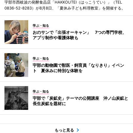
宇部市西岐波の発酵食品店「HAKKOUTEI（はっこうてい）」（TEL
0836-52-8283）が8月8日、「夏休み子ども料理教室」を開催する。
学ぶ・知る
おのサンで「出張オーキャン」 7つの専門学校、
アプリ制作や看護体験も
学ぶ・知る
宇部の動物園で獣医・飼育員「なりきり」イベン
ト 夏休みに特別な体験を
学ぶ・知る
宇部で「炭鉱史」テーマの公開講座 沖ノ山炭鉱と
長生炭鉱を題材に
もっと見る