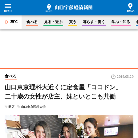
35°C
食べる
見る・遊ぶ
買う
暮らす・働く
学ぶ・知る
食べる
2019.03.20
山口東京理科大近くに定食屋「ココドン」
二十歳の女性が店主、妹といとこも共働
新店
山口東京理科大学