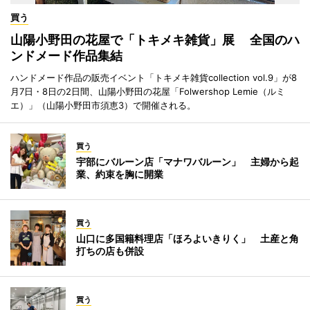
買う
山陽小野田の花屋で「トキメキ雑貨」展 全国のハ
ンドメード作品集結
ハンドメード作品の販売イベント「トキメキ雑貨collection vol.9」が8
月7日・8日の2日間、山陽小野田の花屋「Folwershop Lemie（ルミ
エ）」（山陽小野田市須恵3）で開催される。
買う
宇部にバルーン店「マナワバルーン」 主婦から起
業、約束を胸に開業
買う
山口に多国籍料理店「ほろよいきりく」 土産と角
打ちの店も併設
買う