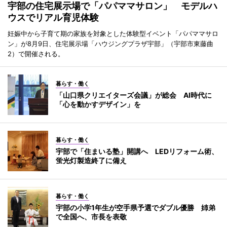
宇部の住宅展示場で「パパママサロン」 モデルハ
ウスでリアル育児体験
妊娠中から子育て期の家族を対象とした体験型イベント「パパママサロ
ン」が8月9日、住宅展示場「ハウジングプラザ宇部」（宇部市東藤曲
2）で開催される。
暮らす・働く
「山口県クリエイターズ会議」が総会 AI時代に
「心を動かすデザイン」を
暮らす・働く
宇部で「住まいる塾」開講へ LEDリフォーム術、
蛍光灯製造終了に備え
暮らす・働く
宇部の小学1年生が空手県予選でダブル優勝 姉弟
で全国へ、市長を表敬