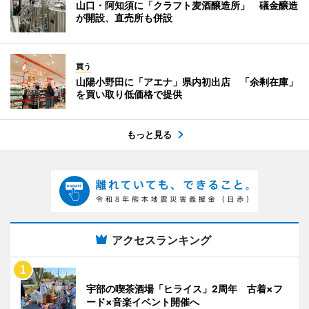
山口・阿知須に「クラフト麦酒醸造所」 礒金醸造
が開設、直売所も併設
買う
山陽小野田に「アエナ」県内初出店 「余剰在庫」
を買い取り低価格で提供
もっと見る
アクセスランキング
宇部の喫茶酒場「ヒライス」2周年 古着×フ
ード×音楽イベント開催へ