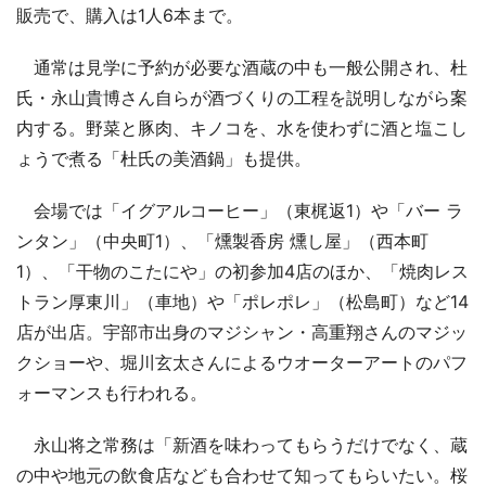
販売で、購入は1人6本まで。
通常は見学に予約が必要な酒蔵の中も一般公開され、杜
氏・永山貴博さん自らが酒づくりの工程を説明しながら案
内する。野菜と豚肉、キノコを、水を使わずに酒と塩こし
ょうで煮る「杜氏の美酒鍋」も提供。
会場では「イグアルコーヒー」（東梶返1）や「バー ラ
ンタン」（中央町1）、「燻製香房 燻し屋」（西本町
1）、「干物のこたにや」の初参加4店のほか、「焼肉レス
トラン厚東川」（車地）や「ポレポレ」（松島町）など14
店が出店。宇部市出身のマジシャン・高重翔さんのマジッ
クショーや、堀川玄太さんによるウオーターアートのパフ
ォーマンスも行われる。
永山将之常務は「新酒を味わってもらうだけでなく、蔵
の中や地元の飲食店なども合わせて知ってもらいたい。桜