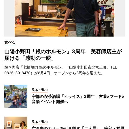
食べる
山陽小野田「銀のホルモン」3周年 美容師店主が
届ける「感動の一瞬」
焼き肉店「七輪焼肉 銀のホルモン」（山陽小野田市北竜王町、TEL
0836-39-8470）が8月4日、オープンから3周年を迎えた。
見る・遊ぶ
宇部の喫茶酒場「ヒライス」2周年 古着×フード×
音楽イベント開催へ
見る・遊ぶ
亡き夫のカメラを引き継ぎ「二人展」 宇部・神原