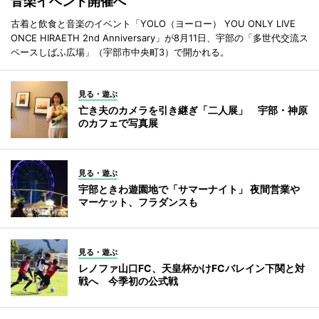
音楽イベント開催へ
古着と飲食と音楽のイベント「YOLO（ヨーロー） YOU ONLY LIVE
ONCE HIRAETH 2nd Anniversary」が8月11日、宇部の「多世代交流ス
ペースしばふ広場」（宇部市中央町3）で開かれる。
見る・遊ぶ
亡き夫のカメラを引き継ぎ「二人展」 宇部・神原
のカフェで写真展
見る・遊ぶ
宇部ときわ遊園地で「サマーナイト」 夜間営業や
マーケット、フラダンスも
見る・遊ぶ
レノファ山口FC、天皇杯かけFCバレイン下関と対
戦へ 今季初の公式戦