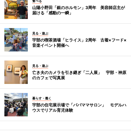
食べる
山陽小野田「銀のホルモン」3周年 美容師店主が
届ける「感動の一瞬」
見る・遊ぶ
宇部の喫茶酒場「ヒライス」2周年 古着×フード×
音楽イベント開催へ
見る・遊ぶ
亡き夫のカメラを引き継ぎ「二人展」 宇部・神原
のカフェで写真展
暮らす・働く
宇部の住宅展示場で「パパママサロン」 モデルハ
ウスでリアル育児体験