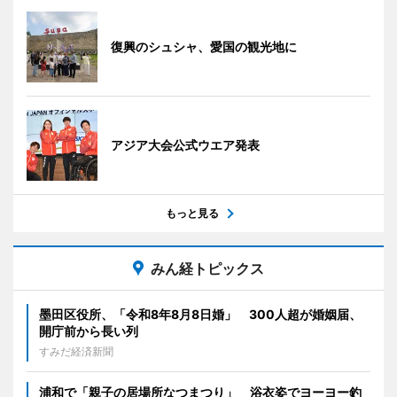
復興のシュシャ、愛国の観光地に
アジア大会公式ウエア発表
もっと見る
みん経トピックス
墨田区役所、「令和8年8月8日婚」 300人超が婚姻届、
開庁前から長い列
すみだ経済新聞
浦和で「親子の居場所なつまつり」 浴衣姿でヨーヨー釣