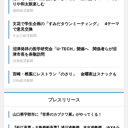
りや和太鼓楽しむ
浦和経済新聞
文花で学生企画の「すみだタウンミーティング」 4テーマ
で意見交換
すみだ経済新聞
沼津発祥の医学研究会「U-TECH」開催へ 関係者らが沼
津市長を表敬訪問
沼津経済新聞
宮崎・椎葉にレストラン「のさり」 金曜夜はスナックも
日向経済新聞
プレスリリース
山口県宇部市に『世界のカブクワ展』がやってくる！
【松江高専・大島商船高専】浦川准教授、末次准教授、JAXA小