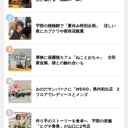
宇部の植物館で「夏休み特別企画」 涼しい
夜にカブクワや夜咲花観賞
厚狭に保護猫カフェ「ねことおちゃ」 古民
家改築、猫との触れ合いも
おのだサンパークに「WEGO」県内初出店 2
フロアでレディースとメンズ
作り手のストーリーを食卓へ 宇部の老舗
「ヒグチ青果」が山口に2号店