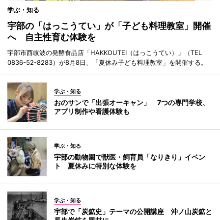
学ぶ・知る
宇部の「はっこうてい」が「子ども料理教室」開催
へ 自主性育む体験を
宇部市西岐波の発酵食品店「HAKKOUTEI（はっこうてい）」（TEL
0836-52-8283）が8月8日、「夏休み子ども料理教室」を開催する。
学ぶ・知る
おのサンで「出張オーキャン」 7つの専門学校、
アプリ制作や看護体験も
学ぶ・知る
宇部の動物園で獣医・飼育員「なりきり」イベン
ト 夏休みに特別な体験を
学ぶ・知る
宇部で「炭鉱史」テーマの公開講座 沖ノ山炭鉱と