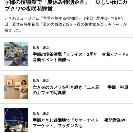
宇部の植物館で「夏休み特別企画」 涼しい夜にカ
ブクワや夜咲花観賞
ときわミュージアム「世界を旅する植物館」（宇部市野中3）で8月1
日、夏休み特別企画「夏の大冒険2026 ～夜の植物館を楽しもう～」が
始まった。
見る・遊ぶ
宇部の喫茶酒場「ヒライス」2周年 古着×フード×
音楽イベント開催へ
見る・遊ぶ
亡き夫のカメラを引き継ぎ「二人展」 宇部・神原
のカフェで写真展
見る・遊ぶ
宇部ときわ遊園地で「サマーナイト」 夜間営業や
マーケット、フラダンスも