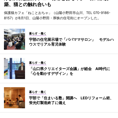
築、猫との触れ合いも
保護猫カフェ「ねことおちゃ」（山陽小野田市山川、TEL 070-9186-
8157）が8月1日、山陽小野田・厚狭の住宅街にオープンした。
暮らす・働く
宇部の住宅展示場で「パパママサロン」 モデルハ
ウスでリアル育児体験
暮らす・働く
「山口県クリエイターズ会議」が総会 AI時代に
「心を動かすデザイン」を
暮らす・働く
宇部で「住まいる塾」開講へ LEDリフォーム術、
蛍光灯製造終了に備え