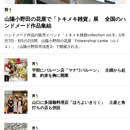
買う
山陽小野田の花屋で「トキメキ雑貨」展 全国のハ
ンドメード作品集結
ハンドメード作品の販売イベント「トキメキ雑貨collection vol.9」が8
月7日・8日の2日間、山陽小野田の花屋「Folwershop Lemie（ルミ
エ）」（山陽小野田市須恵3）で開催される。
買う
宇部にバルーン店「マナワバルーン」 主婦から起
業、約束を胸に開業
買う
山口に多国籍料理店「ほろよいきりく」 土産と角
打ちの店も併設
買う