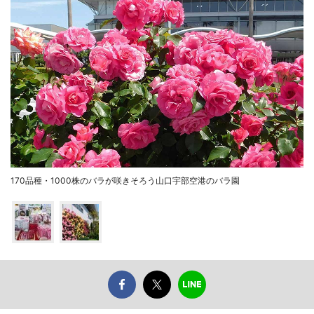
170品種・1000株のバラが咲きそろう山口宇部空港のバラ園