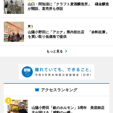
山口・阿知須に「クラフト麦酒醸造所」 礒金醸造
が開設、直売所も併設
買う
山陽小野田に「アエナ」県内初出店 「余剰在庫」
を買い取り低価格で提供
もっと見る
アクセスランキング
山陽小野田「銀のホルモン」3周年 美容師店
主が届ける「感動の一瞬」