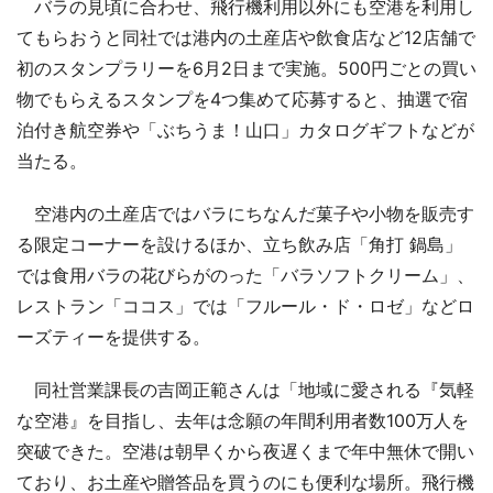
バラの見頃に合わせ、飛行機利用以外にも空港を利用し
てもらおうと同社では港内の土産店や飲食店など12店舗で
初のスタンプラリーを6月2日まで実施。500円ごとの買い
物でもらえるスタンプを4つ集めて応募すると、抽選で宿
泊付き航空券や「ぶちうま！山口」カタログギフトなどが
当たる。
空港内の土産店ではバラにちなんだ菓子や小物を販売す
る限定コーナーを設けるほか、立ち飲み店「角打 鍋島」
では食用バラの花びらがのった「バラソフトクリーム」、
レストラン「ココス」では「フルール・ド・ロゼ」などロ
ーズティーを提供する。
同社営業課長の吉岡正範さんは「地域に愛される『気軽
な空港』を目指し、去年は念願の年間利用者数100万人を
突破できた。空港は朝早くから夜遅くまで年中無休で開い
ており、お土産や贈答品を買うのにも便利な場所。飛行機