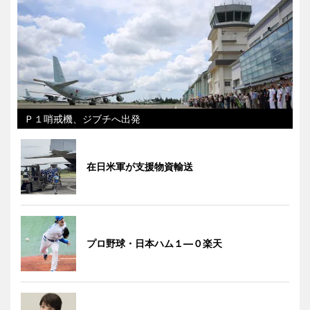
Ｐ１哨戒機、ジブチへ出発
在日米軍が支援物資輸送
プロ野球・日本ハム１―０楽天