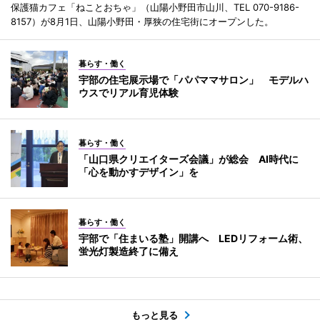
保護猫カフェ「ねことおちゃ」（山陽小野田市山川、TEL 070-9186-
8157）が8月1日、山陽小野田・厚狭の住宅街にオープンした。
暮らす・働く
宇部の住宅展示場で「パパママサロン」 モデルハ
ウスでリアル育児体験
暮らす・働く
「山口県クリエイターズ会議」が総会 AI時代に
「心を動かすデザイン」を
暮らす・働く
宇部で「住まいる塾」開講へ LEDリフォーム術、
蛍光灯製造終了に備え
もっと見る