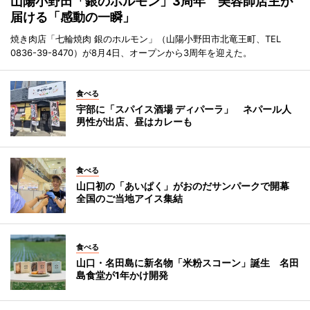
山陽小野田「銀のホルモン」3周年 美容師店主が
届ける「感動の一瞬」
焼き肉店「七輪焼肉 銀のホルモン」（山陽小野田市北竜王町、TEL
0836-39-8470）が8月4日、オープンから3周年を迎えた。
食べる
宇部に「スパイス酒場 ディパーラ」 ネパール人
男性が出店、昼はカレーも
食べる
山口初の「あいぱく」がおのだサンパークで開幕
全国のご当地アイス集結
食べる
山口・名田島に新名物「米粉スコーン」誕生 名田
島食堂が1年かけ開発