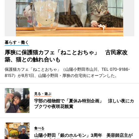
暮らす・働く
厚狭に保護猫カフェ「ねことおちゃ」 古民家改
築、猫との触れ合いも
保護猫カフェ「ねことおちゃ」（山陽小野田市山川、TEL 070-9186-
8157）が8月1日、山陽小野田・厚狭の住宅街にオープンした。
見る・遊ぶ
宇部の植物館で「夏休み特別企画」 涼しい夜にカ
ブクワや夜咲花観賞
食べる
山陽小野田「銀のホルモン」3周年 美容師店主が