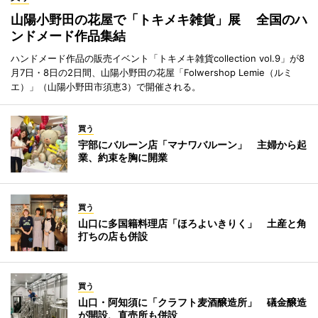
山陽小野田の花屋で「トキメキ雑貨」展 全国のハ
ンドメード作品集結
ハンドメード作品の販売イベント「トキメキ雑貨collection vol.9」が8
月7日・8日の2日間、山陽小野田の花屋「Folwershop Lemie（ルミ
エ）」（山陽小野田市須恵3）で開催される。
買う
宇部にバルーン店「マナワバルーン」 主婦から起
業、約束を胸に開業
買う
山口に多国籍料理店「ほろよいきりく」 土産と角
打ちの店も併設
買う
山口・阿知須に「クラフト麦酒醸造所」 礒金醸造
が開設、直売所も併設