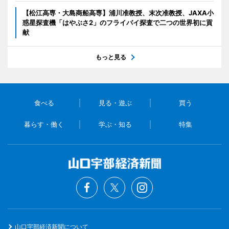
【松江高専・大島商船高専】浦川准教授、末次准教授、JAXA小
惑星探査機「はやぶさ2」のフライバイ探査で二つの世界初に貢
献
もっと見る
食べる
見る・遊ぶ
買う
暮らす・働く
学ぶ・知る
特集
山口宇部経済新聞について