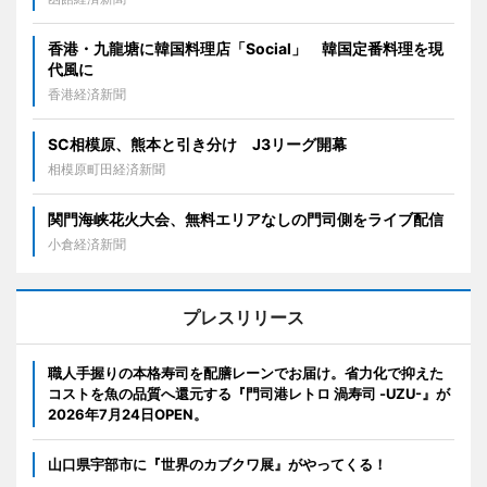
香港・九龍塘に韓国料理店「Social」 韓国定番料理を現
代風に
香港経済新聞
SC相模原、熊本と引き分け J3リーグ開幕
相模原町田経済新聞
関門海峡花火大会、無料エリアなしの門司側をライブ配信
小倉経済新聞
プレスリリース
職人手握りの本格寿司を配膳レーンでお届け。省力化で抑えた
コストを魚の品質へ還元する『門司港レトロ 渦寿司 -UZU-』が
2026年7月24日OPEN。
山口県宇部市に『世界のカブクワ展』がやってくる！