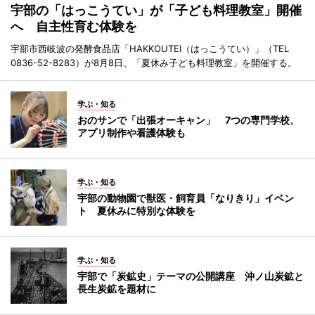
宇部の「はっこうてい」が「子ども料理教室」開催
へ 自主性育む体験を
宇部市西岐波の発酵食品店「HAKKOUTEI（はっこうてい）」（TEL
0836-52-8283）が8月8日、「夏休み子ども料理教室」を開催する。
学ぶ・知る
おのサンで「出張オーキャン」 7つの専門学校、
アプリ制作や看護体験も
学ぶ・知る
宇部の動物園で獣医・飼育員「なりきり」イベン
ト 夏休みに特別な体験を
学ぶ・知る
宇部で「炭鉱史」テーマの公開講座 沖ノ山炭鉱と
長生炭鉱を題材に