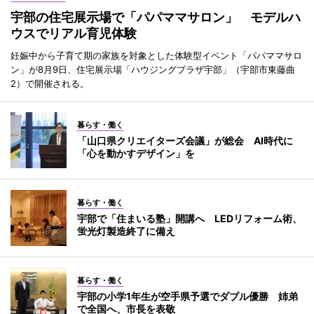
宇部の住宅展示場で「パパママサロン」 モデルハ
ウスでリアル育児体験
妊娠中から子育て期の家族を対象とした体験型イベント「パパママサロ
ン」が8月9日、住宅展示場「ハウジングプラザ宇部」（宇部市東藤曲
2）で開催される。
暮らす・働く
「山口県クリエイターズ会議」が総会 AI時代に
「心を動かすデザイン」を
暮らす・働く
宇部で「住まいる塾」開講へ LEDリフォーム術、
蛍光灯製造終了に備え
暮らす・働く
宇部の小学1年生が空手県予選でダブル優勝 姉弟
で全国へ、市長を表敬