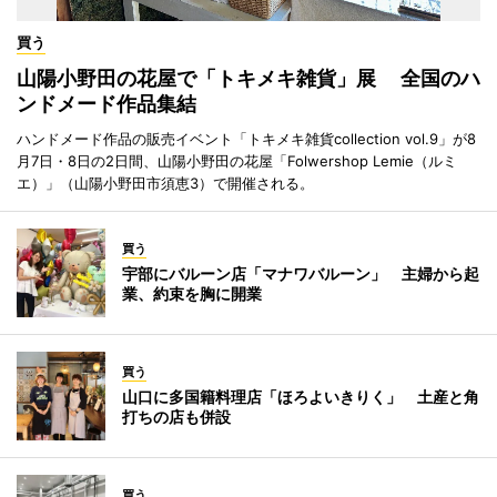
買う
山陽小野田の花屋で「トキメキ雑貨」展 全国のハ
ンドメード作品集結
ハンドメード作品の販売イベント「トキメキ雑貨collection vol.9」が8
月7日・8日の2日間、山陽小野田の花屋「Folwershop Lemie（ルミ
エ）」（山陽小野田市須恵3）で開催される。
買う
宇部にバルーン店「マナワバルーン」 主婦から起
業、約束を胸に開業
買う
山口に多国籍料理店「ほろよいきりく」 土産と角
打ちの店も併設
買う