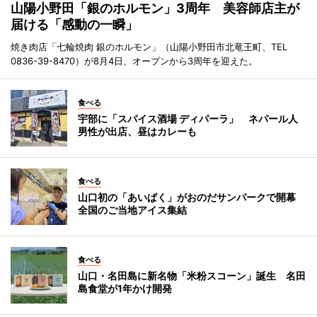
山陽小野田「銀のホルモン」3周年 美容師店主が
届ける「感動の一瞬」
焼き肉店「七輪焼肉 銀のホルモン」（山陽小野田市北竜王町、TEL
0836-39-8470）が8月4日、オープンから3周年を迎えた。
食べる
宇部に「スパイス酒場 ディパーラ」 ネパール人
男性が出店、昼はカレーも
食べる
山口初の「あいぱく」がおのだサンパークで開幕
全国のご当地アイス集結
食べる
山口・名田島に新名物「米粉スコーン」誕生 名田
島食堂が1年かけ開発