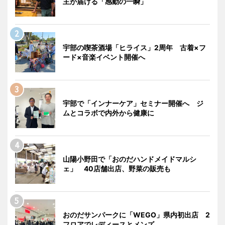
主が届ける「感動の一瞬」
宇部の喫茶酒場「ヒライス」2周年 古着×フ
ード×音楽イベント開催へ
宇部で「インナーケア」セミナー開催へ ジ
ムとコラボで内外から健康に
山陽小野田で「おのだハンドメイドマルシ
ェ」 40店舗出店、野菜の販売も
おのだサンパークに「WEGO」県内初出店 2
フロアでレディースとメンズ