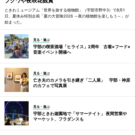
ブクワや夜咲花観賞
ときわミュージアム「世界を旅する植物館」（宇部市野中3）で8月1
日、夏休み特別企画「夏の大冒険2026 ～夜の植物館を楽しもう～」が
始まった。
見る・遊ぶ
宇部の喫茶酒場「ヒライス」2周年 古着×フード×
音楽イベント開催へ
見る・遊ぶ
亡き夫のカメラを引き継ぎ「二人展」 宇部・神原
のカフェで写真展
見る・遊ぶ
宇部ときわ遊園地で「サマーナイト」 夜間営業や
マーケット、フラダンスも