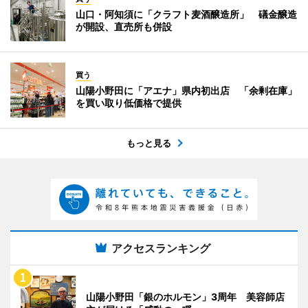
山口・阿知須に「クラフト麦酒醸造所」 礒金醸造
が開設、直売所も併設
買う
山陽小野田に「アエナ」県内初出店 「余剰在庫」
を買い取り低価格で提供
もっと見る
アクセスランキング
山陽小野田「銀のホルモン」3周年 美容師店