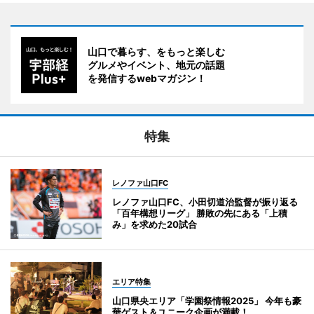
山口で暮らす、をもっと楽しむ
グルメやイベント、地元の話題
を発信するwebマガジン！
特集
レノファ山口FC
レノファ山口FC、小田切道治監督が振り返る
「百年構想リーグ」 勝敗の先にある「上積
み」を求めた20試合
エリア特集
山口県央エリア「学園祭情報2025」 今年も豪
華ゲスト＆ユニーク企画が満載！