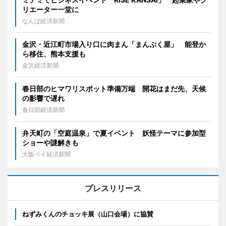
リエーター一堂に
なんば経済新聞
金沢・近江町市場入り口に肉まん「まんぷく屋」 能登か
ら移住、熊本支援も
金沢経済新聞
春日部のヒマワリスポット準備万端 開花はまだ先、天候
の影響で遅れ
春日部経済新聞
弁天町の「空庭温泉」で夏イベント 妖怪テーマに参加型
ショーや謎解きも
大阪ベイ経済新聞
プレスリリース
ねずみくんのチョッキ展（山口会場）に協賛