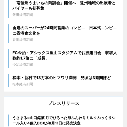
「南信州うまいもの商談会」開催へ 遠州地域の出展者と
バイヤーも初募集
飯田経済新聞
香港のスーパーが24時間営業のコンビニ 日本式コンビニ
に香港食文化を
香港経済新聞
FC今治・アシックス里山スタジアムでお披露目会 収容人
数約1.7倍に「成長」
今治経済新聞
松本・新村で13万本のヒマワリ満開 見頃は3週間ほど
松本経済新聞
プレスリリース
うさまる×山口銘菓 月でひろった卵ふんわりミルクぷっくりシ
ール入り4個入BOXが8月11日に発売決定