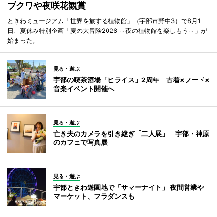
ブクワや夜咲花観賞
ときわミュージアム「世界を旅する植物館」（宇部市野中3）で8月1
日、夏休み特別企画「夏の大冒険2026 ～夜の植物館を楽しもう～」が
始まった。
見る・遊ぶ
宇部の喫茶酒場「ヒライス」2周年 古着×フード×
音楽イベント開催へ
見る・遊ぶ
亡き夫のカメラを引き継ぎ「二人展」 宇部・神原
のカフェで写真展
見る・遊ぶ
宇部ときわ遊園地で「サマーナイト」 夜間営業や
マーケット、フラダンスも