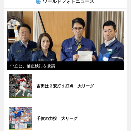
ワールドフォトニュース
中立公、補正検討を要請
吉田は２安打１打点 大リーグ
千賀の力投 大リーグ