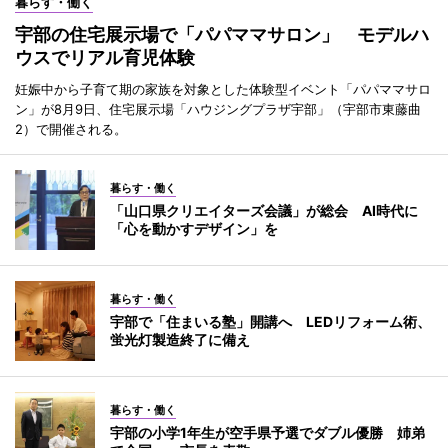
暮らす・働く
宇部の住宅展示場で「パパママサロン」 モデルハ
ウスでリアル育児体験
妊娠中から子育て期の家族を対象とした体験型イベント「パパママサロ
ン」が8月9日、住宅展示場「ハウジングプラザ宇部」（宇部市東藤曲
2）で開催される。
暮らす・働く
「山口県クリエイターズ会議」が総会 AI時代に
「心を動かすデザイン」を
暮らす・働く
宇部で「住まいる塾」開講へ LEDリフォーム術、
蛍光灯製造終了に備え
暮らす・働く
宇部の小学1年生が空手県予選でダブル優勝 姉弟