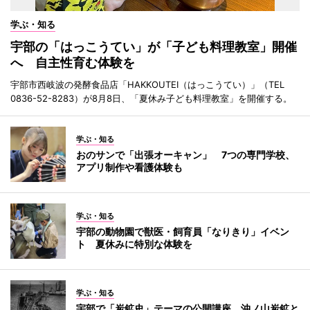
学ぶ・知る
宇部の「はっこうてい」が「子ども料理教室」開催
へ 自主性育む体験を
宇部市西岐波の発酵食品店「HAKKOUTEI（はっこうてい）」（TEL
0836-52-8283）が8月8日、「夏休み子ども料理教室」を開催する。
学ぶ・知る
おのサンで「出張オーキャン」 7つの専門学校、
アプリ制作や看護体験も
学ぶ・知る
宇部の動物園で獣医・飼育員「なりきり」イベン
ト 夏休みに特別な体験を
学ぶ・知る
宇部で「炭鉱史」テーマの公開講座 沖ノ山炭鉱と