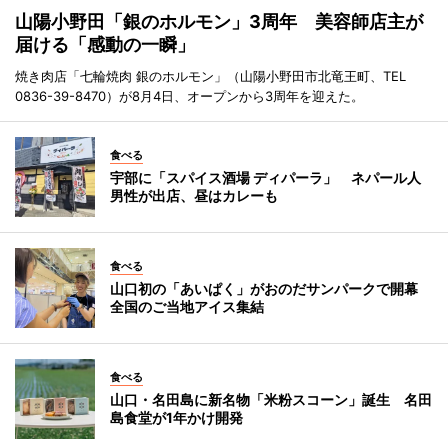
山陽小野田「銀のホルモン」3周年 美容師店主が
届ける「感動の一瞬」
焼き肉店「七輪焼肉 銀のホルモン」（山陽小野田市北竜王町、TEL
0836-39-8470）が8月4日、オープンから3周年を迎えた。
食べる
宇部に「スパイス酒場 ディパーラ」 ネパール人
男性が出店、昼はカレーも
食べる
山口初の「あいぱく」がおのだサンパークで開幕
全国のご当地アイス集結
食べる
山口・名田島に新名物「米粉スコーン」誕生 名田
島食堂が1年かけ開発