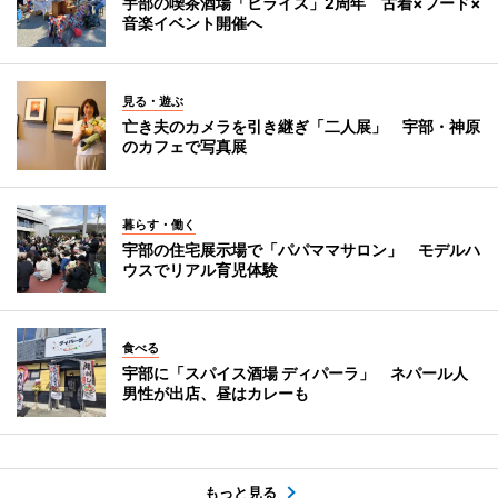
宇部の喫茶酒場「ヒライス」2周年 古着×フード×
音楽イベント開催へ
見る・遊ぶ
亡き夫のカメラを引き継ぎ「二人展」 宇部・神原
のカフェで写真展
暮らす・働く
宇部の住宅展示場で「パパママサロン」 モデルハ
ウスでリアル育児体験
食べる
宇部に「スパイス酒場 ディパーラ」 ネパール人
男性が出店、昼はカレーも
もっと見る