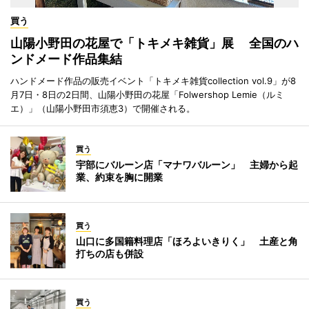
買う
山陽小野田の花屋で「トキメキ雑貨」展 全国のハ
ンドメード作品集結
ハンドメード作品の販売イベント「トキメキ雑貨collection vol.9」が8
月7日・8日の2日間、山陽小野田の花屋「Folwershop Lemie（ルミ
エ）」（山陽小野田市須恵3）で開催される。
買う
宇部にバルーン店「マナワバルーン」 主婦から起
業、約束を胸に開業
買う
山口に多国籍料理店「ほろよいきりく」 土産と角
打ちの店も併設
買う