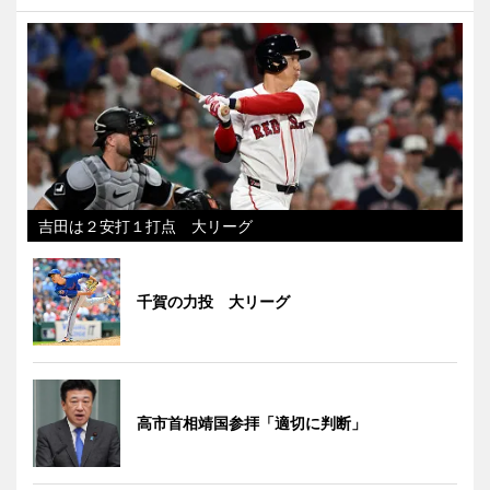
吉田は２安打１打点 大リーグ
千賀の力投 大リーグ
高市首相靖国参拝「適切に判断」