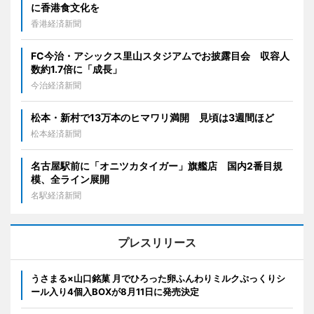
に香港食文化を
香港経済新聞
FC今治・アシックス里山スタジアムでお披露目会 収容人
数約1.7倍に「成長」
今治経済新聞
松本・新村で13万本のヒマワリ満開 見頃は3週間ほど
松本経済新聞
名古屋駅前に「オニツカタイガー」旗艦店 国内2番目規
模、全ライン展開
名駅経済新聞
プレスリリース
うさまる×山口銘菓 月でひろった卵ふんわりミルクぷっくりシ
ール入り4個入BOXが8月11日に発売決定