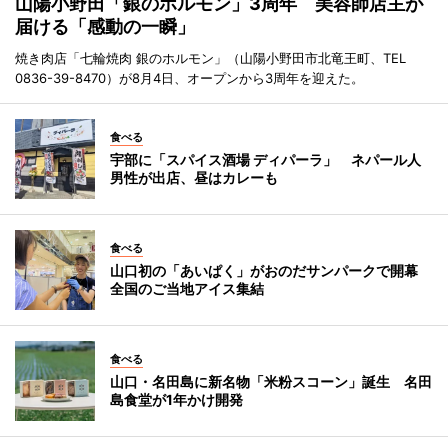
山陽小野田「銀のホルモン」3周年 美容師店主が
届ける「感動の一瞬」
焼き肉店「七輪焼肉 銀のホルモン」（山陽小野田市北竜王町、TEL
0836-39-8470）が8月4日、オープンから3周年を迎えた。
食べる
宇部に「スパイス酒場 ディパーラ」 ネパール人
男性が出店、昼はカレーも
食べる
山口初の「あいぱく」がおのだサンパークで開幕
全国のご当地アイス集結
食べる
山口・名田島に新名物「米粉スコーン」誕生 名田
島食堂が1年かけ開発