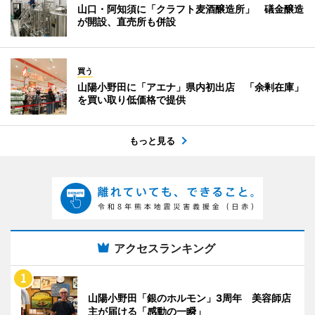
山口・阿知須に「クラフト麦酒醸造所」 礒金醸造
が開設、直売所も併設
買う
山陽小野田に「アエナ」県内初出店 「余剰在庫」
を買い取り低価格で提供
もっと見る
アクセスランキング
山陽小野田「銀のホルモン」3周年 美容師店
主が届ける「感動の一瞬」