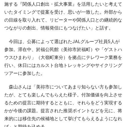
施する『関係人口創出・拡大事業』を活用したいと考えて
いたタイミングで提案を受け、思いが一致した。外部から
の目線を取り入れて、リピーターや関係人口との継続的な
つながりの創出、情報発信にもつなげたい」と話す。
今回は、公募によって選ばれたJALグループ社員5人が
参加。滞在中、於福公民館（美祢市於福町）や「ゲストハ
ウスひまわり」（大嶺町東分）を拠点にテレワーク業務を
行い、休日にはカルスト台地トレッキングやサイクリング
ツアーに参加した。
森山さんは「美祢市についてあまり知らない方も参加し
たが、とても楽しんでもらえた様子。付加価値を向上させ
るための提言に期待するとともに、それらをどう実現する
かが今後の課題。提言された推奨ポイントなどを元に、将
来的には移住先の候補地として挙げてもらえるようになれ
ば」と期待を込める。