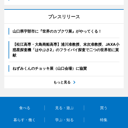
プレスリリース
山口県宇部市に『世界のカブクワ展』がやってくる！
【松江高専・大島商船高専】浦川准教授、末次准教授、JAXA小
惑星探査機「はやぶさ2」のフライバイ探査で二つの世界初に貢
献
ねずみくんのチョッキ展（山口会場）に協賛
もっと見る
食べる
見る・遊ぶ
買う
暮らす・働く
学ぶ・知る
特集