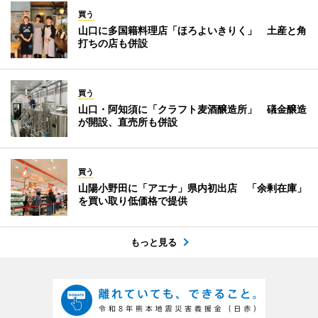
買う
山口に多国籍料理店「ほろよいきりく」 土産と角
打ちの店も併設
買う
山口・阿知須に「クラフト麦酒醸造所」 礒金醸造
が開設、直売所も併設
買う
山陽小野田に「アエナ」県内初出店 「余剰在庫」
を買い取り低価格で提供
もっと見る