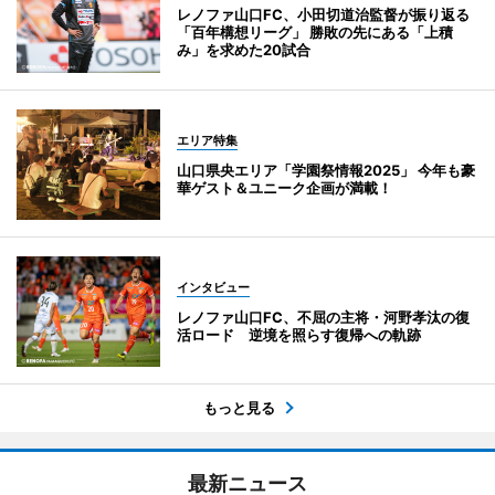
レノファ山口FC、小田切道治監督が振り返る
「百年構想リーグ」 勝敗の先にある「上積
み」を求めた20試合
エリア特集
山口県央エリア「学園祭情報2025」 今年も豪
華ゲスト＆ユニーク企画が満載！
インタビュー
レノファ山口FC、不屈の主将・河野孝汰の復
活ロード 逆境を照らす復帰への軌跡
もっと見る
最新ニュース