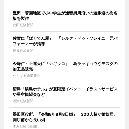
豊田・若園地区で小中学生が逢妻男川沿いの遊歩道の樹名
板を製作
豊田経済新聞
佐賀に「ばくてん屋」 「シルク・ドゥ・ソレイユ」元パ
フォーマーが指導
佐賀経済新聞
今帰仁・上運天に「ナギッコ」 島ラッキョウやモズクの
加工品販売
やんばる経済新聞
沼津「淡島ホテル」が夏限定イベント イラストサービス
や星空観望会など
沼津経済新聞
墨田区役所、「令和8年8月8日婚」 300人超が婚姻届、
開庁前から長い列
すみだ経済新聞