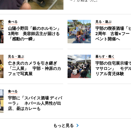
食べる
見る・遊ぶ
山陽小野田「銀のホルモン」
宇部の喫茶酒場「
3周年 美容師店主が届ける
2周年 古着×フー
「感動の一瞬」
ベント開催へ
見る・遊ぶ
暮らす・働く
亡き夫のカメラを引き継ぎ
宇部の住宅展示場
「二人展」 宇部・神原のカ
マサロン」 モデ
フェで写真展
リアル育児体験
食べる
宇部に「スパイス酒場 ディパ
ーラ」 ネパール人男性が出
店、昼はカレーも
もっと見る