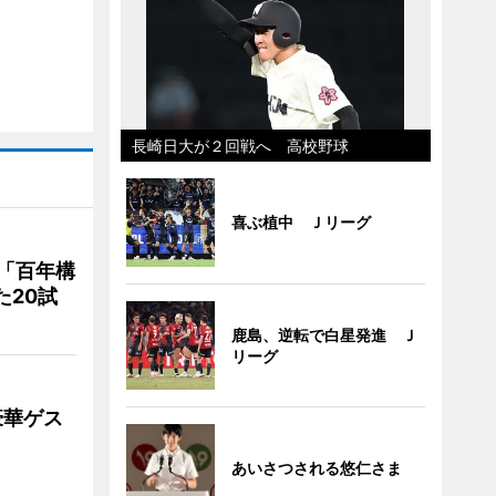
長崎日大が２回戦へ 高校野球
喜ぶ植中 Ｊリーグ
「百年構
た20試
鹿島、逆転で白星発進 Ｊ
リーグ
豪華ゲス
あいさつされる悠仁さま