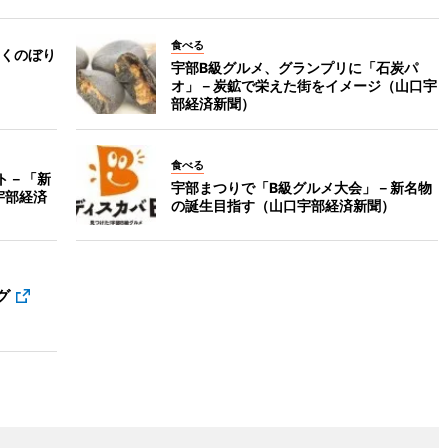
食べる
くのぼり
宇部B級グルメ、グランプリに「石炭パ
オ」－炭鉱で栄えた街をイメージ（山口宇
部経済新聞）
食べる
ト－「新
宇部まつりで「B級グルメ大会」－新名物
宇部経済
の誕生目指す（山口宇部経済新聞）
グ