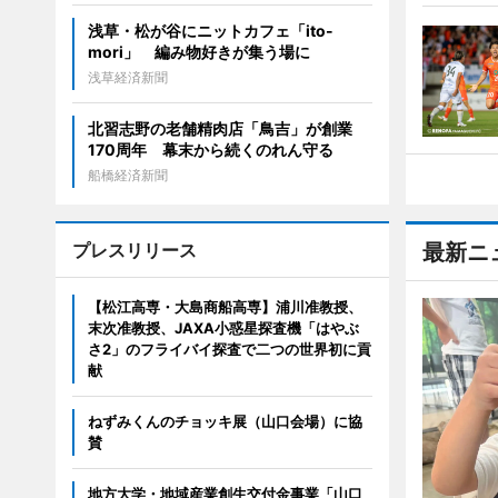
浅草・松が谷にニットカフェ「ito-
mori」 編み物好きが集う場に
浅草経済新聞
北習志野の老舗精肉店「鳥吉」が創業
170周年 幕末から続くのれん守る
船橋経済新聞
プレスリリース
最新ニ
【松江高専・大島商船高専】浦川准教授、
末次准教授、JAXA小惑星探査機「はやぶ
さ2」のフライバイ探査で二つの世界初に貢
献
ねずみくんのチョッキ展（山口会場）に協
賛
地方大学・地域産業創生交付金事業「山口