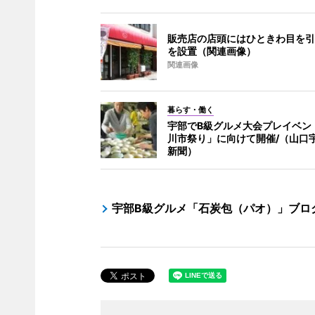
販売店の店頭にはひときわ目を引
を設置（関連画像）
関連画像
暮らす・働く
宇部でB級グルメ大会プレイベン
川市祭り」に向けて開催/（山口
新聞）
宇部B級グルメ「石炭包（パオ）」ブロ