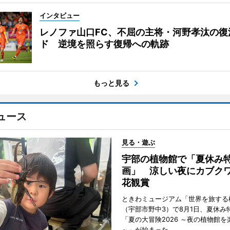
インタビュー
レノファ山口FC、不屈の主将・河野孝汰の復
ド 逆境を照らす復帰への軌跡
もっと見る
ュース
見る・遊ぶ
宇部の植物館で「夏休み
画」 涼しい夜にカブク
花観賞
ときわミュージアム「世界を旅する
（宇部市野中3）で8月1日、夏休み
「夏の大冒険2026 ～夜の植物館を
～」が始まった。