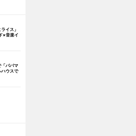
ヒライス」
ド×音楽イ
で「パパマ
ルハウスで