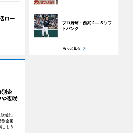
活ロー
プロ野球・西武２―５ソフ
トバンク
もっと見る
特別企
ワや夜咲
植物館」
特別企画
楽しもう