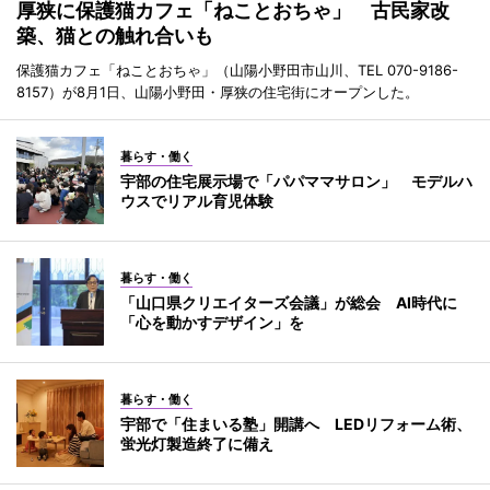
厚狭に保護猫カフェ「ねことおちゃ」 古民家改
築、猫との触れ合いも
保護猫カフェ「ねことおちゃ」（山陽小野田市山川、TEL 070-9186-
8157）が8月1日、山陽小野田・厚狭の住宅街にオープンした。
暮らす・働く
宇部の住宅展示場で「パパママサロン」 モデルハ
ウスでリアル育児体験
暮らす・働く
「山口県クリエイターズ会議」が総会 AI時代に
「心を動かすデザイン」を
暮らす・働く
宇部で「住まいる塾」開講へ LEDリフォーム術、
蛍光灯製造終了に備え