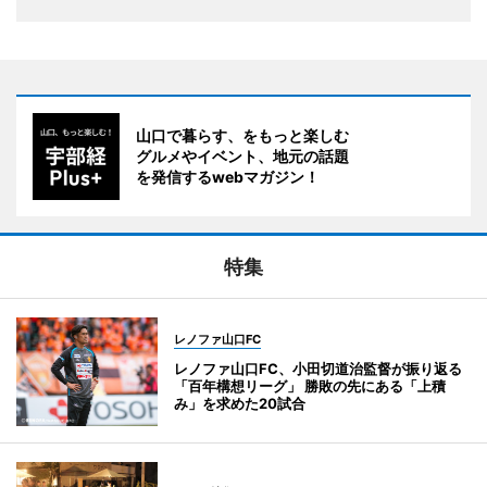
山口で暮らす、をもっと楽しむ
グルメやイベント、地元の話題
を発信するwebマガジン！
特集
レノファ山口FC
レノファ山口FC、小田切道治監督が振り返る
「百年構想リーグ」 勝敗の先にある「上積
み」を求めた20試合