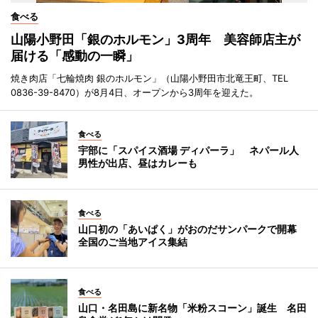
食べる
山陽小野田「銀のホルモン」3周年 美容師店主が
届ける「感動の一瞬」
焼き肉店「七輪焼肉 銀のホルモン」（山陽小野田市北竜王町、TEL
0836-39-8470）が8月4日、オープンから3周年を迎えた。
食べる
宇部に「スパイス酒場 ディパーラ」 ネパール人
男性が出店、昼はカレーも
食べる
山口初の「あいぱく」がおのだサンパークで開幕
全国のご当地アイス集結
食べる
山口・名田島に新名物「米粉スコーン」誕生 名田