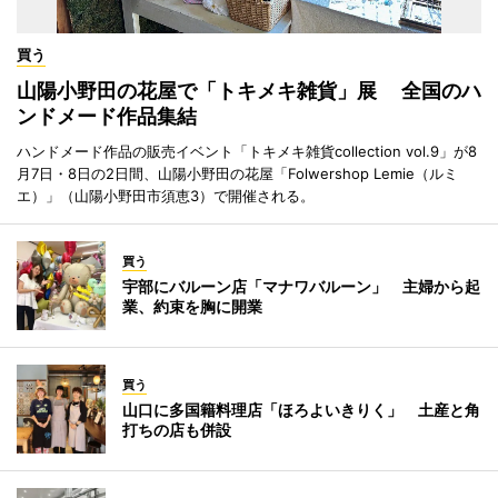
買う
山陽小野田の花屋で「トキメキ雑貨」展 全国のハ
ンドメード作品集結
ハンドメード作品の販売イベント「トキメキ雑貨collection vol.9」が8
月7日・8日の2日間、山陽小野田の花屋「Folwershop Lemie（ルミ
エ）」（山陽小野田市須恵3）で開催される。
買う
宇部にバルーン店「マナワバルーン」 主婦から起
業、約束を胸に開業
買う
山口に多国籍料理店「ほろよいきりく」 土産と角
打ちの店も併設