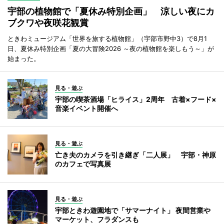
宇部の植物館で「夏休み特別企画」 涼しい夜にカ
ブクワや夜咲花観賞
ときわミュージアム「世界を旅する植物館」（宇部市野中3）で8月1
日、夏休み特別企画「夏の大冒険2026 ～夜の植物館を楽しもう～」が
始まった。
見る・遊ぶ
宇部の喫茶酒場「ヒライス」2周年 古着×フード×
音楽イベント開催へ
見る・遊ぶ
亡き夫のカメラを引き継ぎ「二人展」 宇部・神原
のカフェで写真展
見る・遊ぶ
宇部ときわ遊園地で「サマーナイト」 夜間営業や
マーケット、フラダンスも