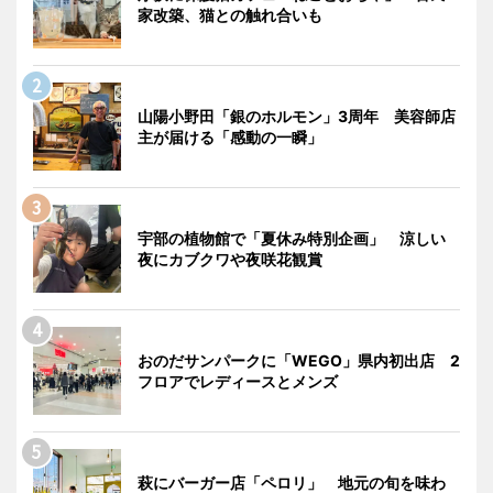
家改築、猫との触れ合いも
山陽小野田「銀のホルモン」3周年 美容師店
主が届ける「感動の一瞬」
宇部の植物館で「夏休み特別企画」 涼しい
夜にカブクワや夜咲花観賞
おのだサンパークに「WEGO」県内初出店 2
フロアでレディースとメンズ
萩にバーガー店「ペロリ」 地元の旬を味わ