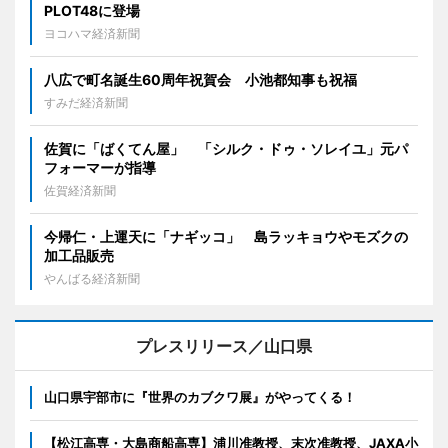
PLOT48に登場
ヨコハマ経済新聞
八広で町名誕生60周年祝賀会 小池都知事も祝福
すみだ経済新聞
佐賀に「ばくてん屋」 「シルク・ドゥ・ソレイユ」元パ
フォーマーが指導
佐賀経済新聞
今帰仁・上運天に「ナギッコ」 島ラッキョウやモズクの
加工品販売
やんばる経済新聞
プレスリリース／山口県
山口県宇部市に『世界のカブクワ展』がやってくる！
【松江高専・大島商船高専】浦川准教授、末次准教授、JAXA小