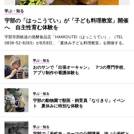
学ぶ・知る
宇部の「はっこうてい」が「子ども料理教室」開催
へ 自主性育む体験を
宇部市西岐波の発酵食品店「HAKKOUTEI（はっこうてい）」（TEL
0836-52-8283）が8月8日、「夏休み子ども料理教室」を開催する。
学ぶ・知る
おのサンで「出張オーキャン」 7つの専門学校、
アプリ制作や看護体験も
学ぶ・知る
宇部の動物園で獣医・飼育員「なりきり」イベン
ト 夏休みに特別な体験を
学ぶ・知る
宇部で「炭鉱史」テーマの公開講座 沖ノ山炭鉱と