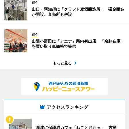
買う
山口・阿知須に「クラフト麦酒醸造所」 礒金醸造
が開設、直売所も併設
買う
山陽小野田に「アエナ」県内初出店 「余剰在庫」
を買い取り低価格で提供
もっと見る
アクセスランキング
厚狭に保護猫カフェ「ねことおちゃ」 古民