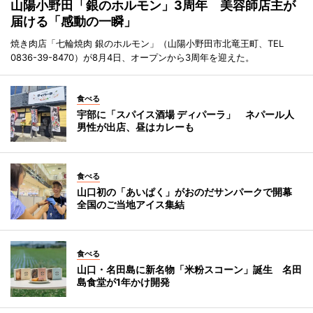
山陽小野田「銀のホルモン」3周年 美容師店主が
届ける「感動の一瞬」
焼き肉店「七輪焼肉 銀のホルモン」（山陽小野田市北竜王町、TEL
0836-39-8470）が8月4日、オープンから3周年を迎えた。
食べる
宇部に「スパイス酒場 ディパーラ」 ネパール人
男性が出店、昼はカレーも
食べる
山口初の「あいぱく」がおのだサンパークで開幕
全国のご当地アイス集結
食べる
山口・名田島に新名物「米粉スコーン」誕生 名田
島食堂が1年かけ開発