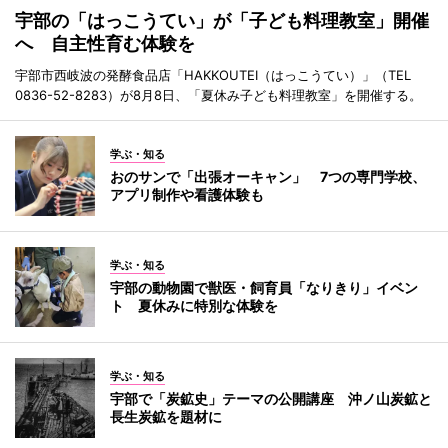
宇部の「はっこうてい」が「子ども料理教室」開催
へ 自主性育む体験を
宇部市西岐波の発酵食品店「HAKKOUTEI（はっこうてい）」（TEL
0836-52-8283）が8月8日、「夏休み子ども料理教室」を開催する。
学ぶ・知る
おのサンで「出張オーキャン」 7つの専門学校、
アプリ制作や看護体験も
学ぶ・知る
宇部の動物園で獣医・飼育員「なりきり」イベン
ト 夏休みに特別な体験を
学ぶ・知る
宇部で「炭鉱史」テーマの公開講座 沖ノ山炭鉱と
長生炭鉱を題材に