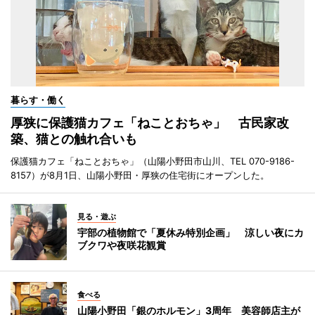
暮らす・働く
厚狭に保護猫カフェ「ねことおちゃ」 古民家改
築、猫との触れ合いも
保護猫カフェ「ねことおちゃ」（山陽小野田市山川、TEL 070-9186-
8157）が8月1日、山陽小野田・厚狭の住宅街にオープンした。
見る・遊ぶ
宇部の植物館で「夏休み特別企画」 涼しい夜にカ
ブクワや夜咲花観賞
食べる
山陽小野田「銀のホルモン」3周年 美容師店主が