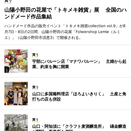
買う
山陽小野田の花屋で「トキメキ雑貨」展 全国のハ
ンドメード作品集結
ハンドメード作品の販売イベント「トキメキ雑貨collection vol.9」が8
月7日・8日の2日間、山陽小野田の花屋「Folwershop Lemie（ルミ
エ）」（山陽小野田市須恵3）で開催される。
買う
宇部にバルーン店「マナワバルーン」 主婦から起
業、約束を胸に開業
買う
山口に多国籍料理店「ほろよいきりく」 土産と角
打ちの店も併設
買う
山口・阿知須に「クラフト麦酒醸造所」 礒金醸造