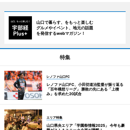
山口で暮らす、をもっと楽しむ
グルメやイベント、地元の話題
を発信するwebマガジン！
特集
レノファ山口FC
レノファ山口FC、小田切道治監督が振り返る
「百年構想リーグ」 勝敗の先にある「上積
み」を求めた20試合
エリア特集
山口県央エリア「学園祭情報2025」 今年も豪
華ゲスト＆ユニーク企画が満載！