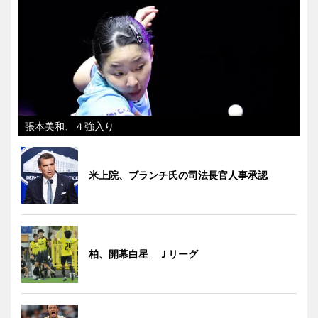
張本美和、４強入り
米上院、ブランチ氏の司法長官人事承認
柏、開幕白星 Ｊリーグ