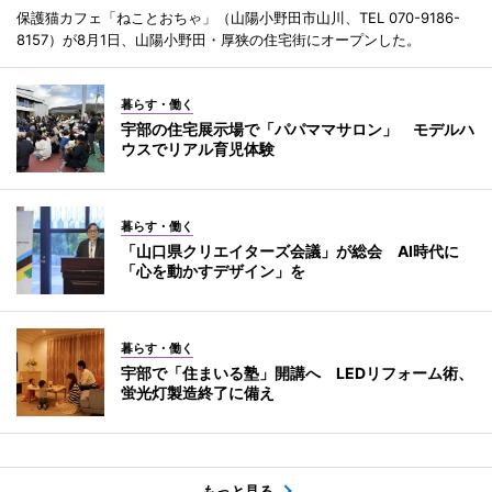
保護猫カフェ「ねことおちゃ」（山陽小野田市山川、TEL 070-9186-
8157）が8月1日、山陽小野田・厚狭の住宅街にオープンした。
暮らす・働く
宇部の住宅展示場で「パパママサロン」 モデルハ
ウスでリアル育児体験
暮らす・働く
「山口県クリエイターズ会議」が総会 AI時代に
「心を動かすデザイン」を
暮らす・働く
宇部で「住まいる塾」開講へ LEDリフォーム術、
蛍光灯製造終了に備え
もっと見る