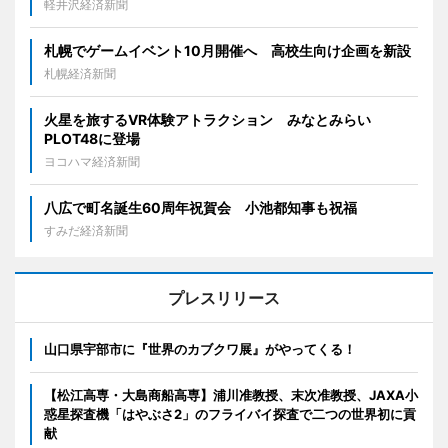
軽井沢経済新聞
札幌でゲームイベント10月開催へ 高校生向け企画を新設
札幌経済新聞
火星を旅するVR体験アトラクション みなとみらい
PLOT48に登場
ヨコハマ経済新聞
八広で町名誕生60周年祝賀会 小池都知事も祝福
すみだ経済新聞
プレスリリース
山口県宇部市に『世界のカブクワ展』がやってくる！
【松江高専・大島商船高専】浦川准教授、末次准教授、JAXA小
惑星探査機「はやぶさ2」のフライバイ探査で二つの世界初に貢
献