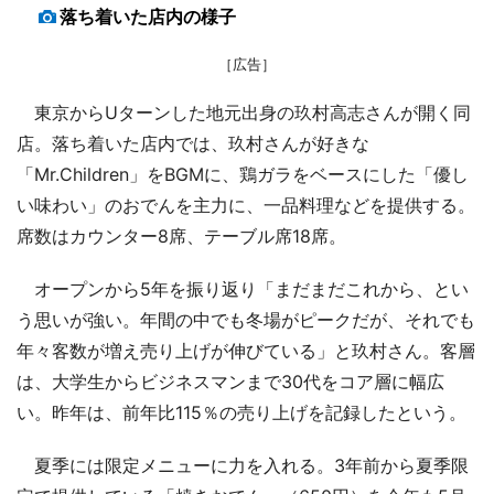
落ち着いた店内の様子
［広告］
東京からUターンした地元出身の玖村高志さんが開く同
店。落ち着いた店内では、玖村さんが好きな
「Mr.Children」をBGMに、鶏ガラをベースにした「優し
い味わい」のおでんを主力に、一品料理などを提供する。
席数はカウンター8席、テーブル席18席。
オープンから5年を振り返り「まだまだこれから、とい
う思いが強い。年間の中でも冬場がピークだが、それでも
年々客数が増え売り上げが伸びている」と玖村さん。客層
は、大学生からビジネスマンまで30代をコア層に幅広
い。昨年は、前年比115％の売り上げを記録したという。
夏季には限定メニューに力を入れる。3年前から夏季限