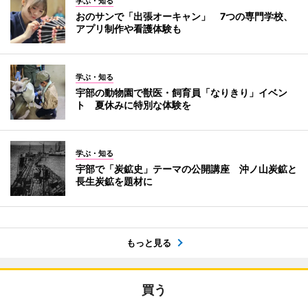
学ぶ・知る
おのサンで「出張オーキャン」 7つの専門学校、
アプリ制作や看護体験も
学ぶ・知る
宇部の動物園で獣医・飼育員「なりきり」イベン
ト 夏休みに特別な体験を
学ぶ・知る
宇部で「炭鉱史」テーマの公開講座 沖ノ山炭鉱と
長生炭鉱を題材に
もっと見る
買う