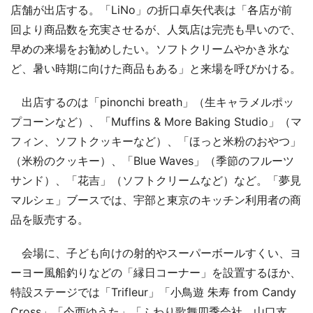
店舗が出店する。「LiNo」の折口卓矢代表は「各店が前
回より商品数を充実させるが、人気店は完売も早いので、
早めの来場をお勧めしたい。ソフトクリームやかき氷な
ど、暑い時期に向けた商品もある」と来場を呼びかける。
出店するのは「pinonchi breath」（生キャラメルポッ
プコーンなど）、「Muffins & More Baking Studio」（マ
フィン、ソフトクッキーなど）、「ほっと米粉のおやつ」
（米粉のクッキー）、「Blue Waves」（季節のフルーツ
サンド）、「花吉」（ソフトクリームなど）など。「夢見
マルシェ」ブースでは、宇部と東京のキッチン利用者の商
品を販売する。
会場に、子ども向けの射的やスーパーボールすくい、ヨ
ーヨー風船釣りなどの「縁日コーナー」を設置するほか、
特設ステージでは「Trifleur」「小鳥遊 朱寿 from Candy
Cross」「今西ゆうた」「ふわり歌舞四季会社 山口支