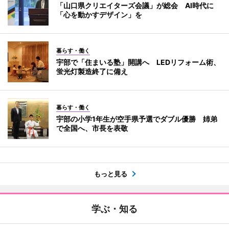
「山口県クリエイターズ会議」が総会 AI時代に
「心を動かすデザイン」を
暮らす・働く
宇部で「住まいる塾」開講へ LEDリフォーム術、
蛍光灯製造終了に備え
暮らす・働く
宇部の小学1年生が空手県予選でダブル優勝 姉弟
で全国へ、市長を表敬
もっと見る
学ぶ・知る