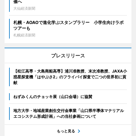
催へ
大仙経済新聞
札幌・AOAOで進化学ぶスタンプラリー 小学生向けラボ
ツアーも
札幌経済新聞
プレスリリース
【松江高専・大島商船高専】浦川准教授、末次准教授、JAXA小
惑星探査機「はやぶさ2」のフライバイ探査で二つの世界初に貢
献
ねずみくんのチョッキ展（山口会場）に協賛
地方大学・地域産業創生交付金事業「山口県半導体マテリアル
エコシステム形成計画」への当社参画について
もっと見る