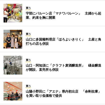
買う
宇部にバルーン店「マナワバルーン」 主婦から起
業、約束を胸に開業
買う
山口に多国籍料理店「ほろよいきりく」 土産と角
打ちの店も併設
買う
山口・阿知須に「クラフト麦酒醸造所」 礒金醸造
が開設、直売所も併設
買う
山陽小野田に「アエナ」県内初出店 「余剰在庫」
を買い取り低価格で提供