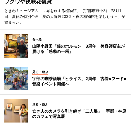
ブクワや夜咲花観賞
ときわミュージアム「世界を旅する植物館」（宇部市野中3）で8月1
日、夏休み特別企画「夏の大冒険2026 ～夜の植物館を楽しもう～」が
始まった。
食べる
山陽小野田「銀のホルモン」3周年 美容師店主が
届ける「感動の一瞬」
見る・遊ぶ
宇部の喫茶酒場「ヒライス」2周年 古着×フード×
音楽イベント開催へ
見る・遊ぶ
亡き夫のカメラを引き継ぎ「二人展」 宇部・神原
のカフェで写真展