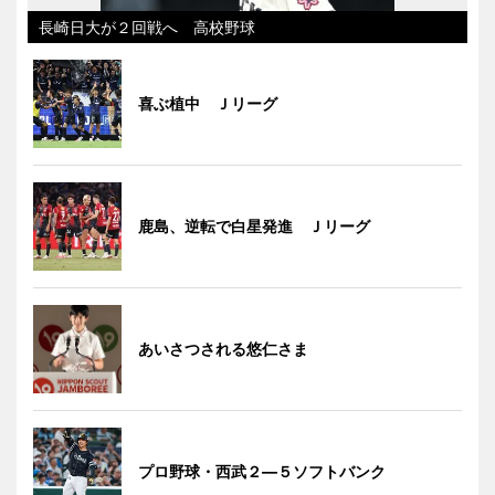
長崎日大が２回戦へ 高校野球
喜ぶ植中 Ｊリーグ
鹿島、逆転で白星発進 Ｊリーグ
あいさつされる悠仁さま
プロ野球・西武２―５ソフトバンク