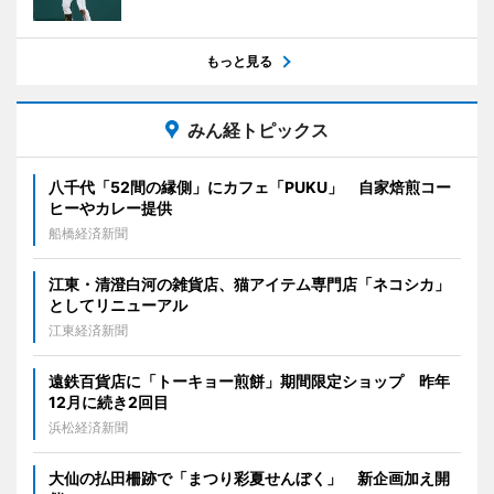
もっと見る
みん経トピックス
八千代「52間の縁側」にカフェ「PUKU」 自家焙煎コー
ヒーやカレー提供
船橋経済新聞
江東・清澄白河の雑貨店、猫アイテム専門店「ネコシカ」
としてリニューアル
江東経済新聞
遠鉄百貨店に「トーキョー煎餅」期間限定ショップ 昨年
12月に続き2回目
浜松経済新聞
大仙の払田柵跡で「まつり彩夏せんぼく」 新企画加え開