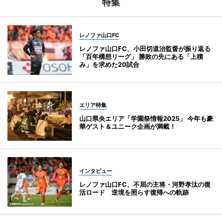
特集
レノファ山口FC
レノファ山口FC、小田切道治監督が振り返る
「百年構想リーグ」 勝敗の先にある「上積
み」を求めた20試合
エリア特集
山口県央エリア「学園祭情報2025」 今年も豪
華ゲスト＆ユニーク企画が満載！
インタビュー
レノファ山口FC、不屈の主将・河野孝汰の復
活ロード 逆境を照らす復帰への軌跡