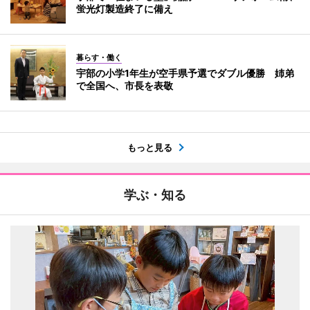
蛍光灯製造終了に備え
暮らす・働く
宇部の小学1年生が空手県予選でダブル優勝 姉弟
で全国へ、市長を表敬
もっと見る
学ぶ・知る