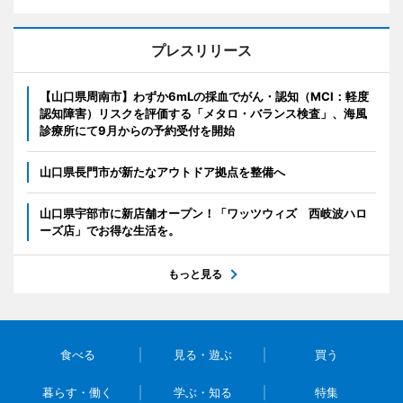
プレスリリース
【山口県周南市】わずか6mLの採血でがん・認知（MCI：軽度
認知障害）リスクを評価する「メタロ・バランス検査」、海風
診療所にて9月からの予約受付を開始
山口県長門市が新たなアウトドア拠点を整備へ
山口県宇部市に新店舗オープン！「ワッツウィズ 西岐波ハロ
ーズ店」でお得な生活を。
もっと見る
食べる
見る・遊ぶ
買う
暮らす・働く
学ぶ・知る
特集