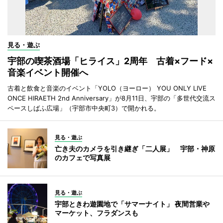
見る・遊ぶ
宇部の喫茶酒場「ヒライス」2周年 古着×フード×
音楽イベント開催へ
古着と飲食と音楽のイベント「YOLO（ヨーロー） YOU ONLY LIVE
ONCE HIRAETH 2nd Anniversary」が8月11日、宇部の「多世代交流ス
ペースしばふ広場」（宇部市中央町3）で開かれる。
見る・遊ぶ
亡き夫のカメラを引き継ぎ「二人展」 宇部・神原
のカフェで写真展
見る・遊ぶ
宇部ときわ遊園地で「サマーナイト」 夜間営業や
マーケット、フラダンスも