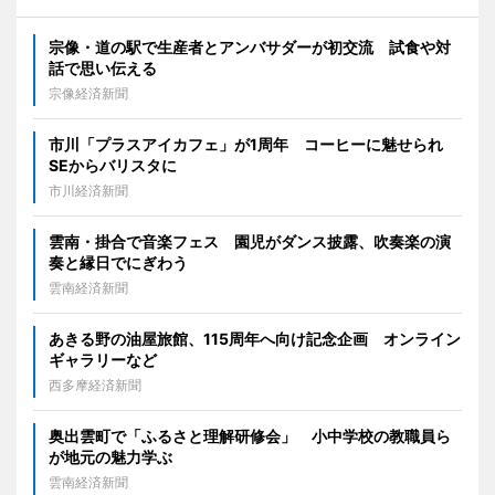
宗像・道の駅で生産者とアンバサダーが初交流 試食や対
話で思い伝える
宗像経済新聞
市川「プラスアイカフェ」が1周年 コーヒーに魅せられ
SEからバリスタに
市川経済新聞
雲南・掛合で音楽フェス 園児がダンス披露、吹奏楽の演
奏と縁日でにぎわう
雲南経済新聞
あきる野の油屋旅館、115周年へ向け記念企画 オンライン
ギャラリーなど
西多摩経済新聞
奥出雲町で「ふるさと理解研修会」 小中学校の教職員ら
が地元の魅力学ぶ
雲南経済新聞