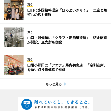
買う
山口に多国籍料理店「ほろよいきりく」 土産と角
打ちの店も併設
買う
山口・阿知須に「クラフト麦酒醸造所」 礒金醸造
が開設、直売所も併設
買う
山陽小野田に「アエナ」県内初出店 「余剰在庫」
を買い取り低価格で提供
もっと見る