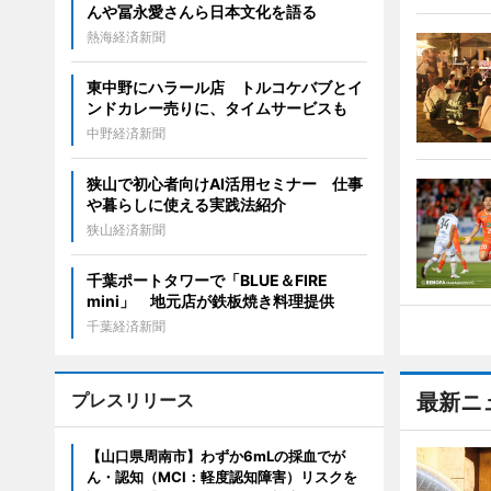
んや冨永愛さんら日本文化を語る
熱海経済新聞
東中野にハラール店 トルコケバブとイ
ンドカレー売りに、タイムサービスも
中野経済新聞
狭山で初心者向けAI活用セミナー 仕事
や暮らしに使える実践法紹介
狭山経済新聞
千葉ポートタワーで「BLUE＆FIRE
mini」 地元店が鉄板焼き料理提供
千葉経済新聞
プレスリリース
最新ニ
【山口県周南市】わずか6mLの採血でが
ん・認知（MCI：軽度認知障害）リスクを