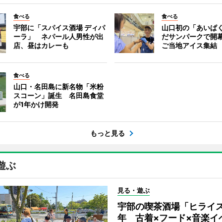
食べる
食べる
宇部に「スパイス酒場 ディパ
山口初の「あいぱ
ーラ」 ネパール人男性が出
だサンパークで開
店、昼はカレーも
ご当地アイス集結
食べる
山口・名田島に新名物「米粉
スコーン」誕生 名田島食堂
が1年かけ開発
もっと見る
遊ぶ
見る・遊ぶ
宇部の喫茶酒場「ヒライス
年 古着×フード×音楽イ