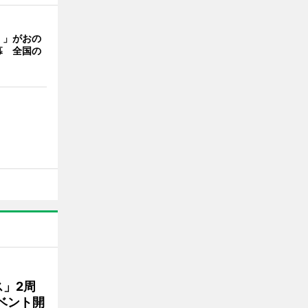
く」がおの
幕 全国の
」2周
ベント開