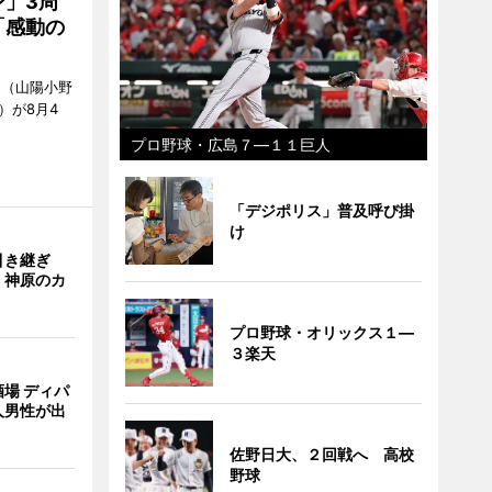
」3周
「感動の
」（山陽小野
0）が8月4
プロ野球・広島７―１１巨人
「デジポリス」普及呼び掛
け
引き継ぎ
・神原のカ
プロ野球・オリックス１―
３楽天
場 ディパ
人男性が出
佐野日大、２回戦へ 高校
野球