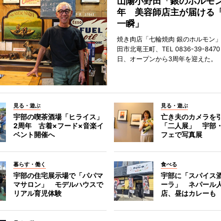
山陽小野田「銀のホルモン
年 美容師店主が届ける
一瞬」
焼き肉店「七輪焼肉 銀のホルモン
田市北竜王町、TEL 0836-39-847
日、オープンから3周年を迎えた。
見る・遊ぶ
見る・遊ぶ
宇部の喫茶酒場「ヒライス」
亡き夫のカメラを
2周年 古着×フード×音楽イ
「二人展」 宇部
ベント開催へ
フェで写真展
暮らす・働く
食べる
宇部の住宅展示場で「パパマ
宇部に「スパイス酒
マサロン」 モデルハウスで
ーラ」 ネパール
リアル育児体験
店、昼はカレーも