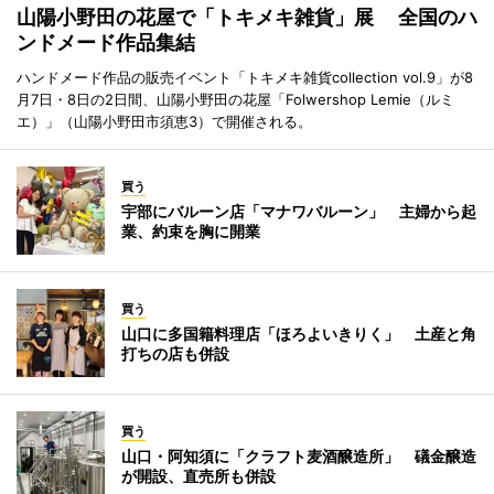
山陽小野田の花屋で「トキメキ雑貨」展 全国のハ
ンドメード作品集結
ハンドメード作品の販売イベント「トキメキ雑貨collection vol.9」が8
月7日・8日の2日間、山陽小野田の花屋「Folwershop Lemie（ルミ
エ）」（山陽小野田市須恵3）で開催される。
買う
宇部にバルーン店「マナワバルーン」 主婦から起
業、約束を胸に開業
買う
山口に多国籍料理店「ほろよいきりく」 土産と角
打ちの店も併設
買う
山口・阿知須に「クラフト麦酒醸造所」 礒金醸造
が開設、直売所も併設