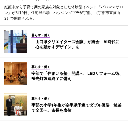
妊娠中から子育て期の家族を対象とした体験型イベント「パパママサロ
ン」が8月9日、住宅展示場「ハウジングプラザ宇部」（宇部市東藤曲
2）で開催される。
暮らす・働く
「山口県クリエイターズ会議」が総会 AI時代に
「心を動かすデザイン」を
暮らす・働く
宇部で「住まいる塾」開講へ LEDリフォーム術、
蛍光灯製造終了に備え
暮らす・働く
宇部の小学1年生が空手県予選でダブル優勝 姉弟
で全国へ、市長を表敬