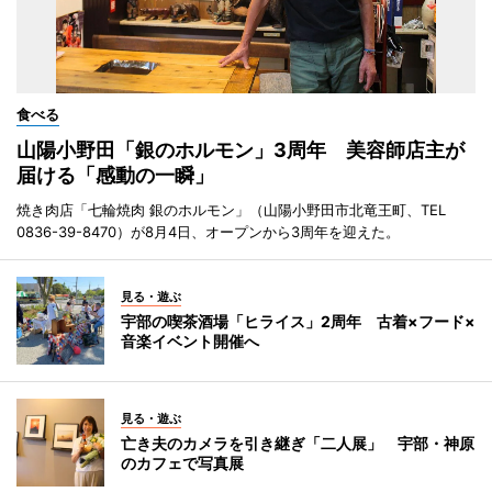
食べる
山陽小野田「銀のホルモン」3周年 美容師店主が
届ける「感動の一瞬」
焼き肉店「七輪焼肉 銀のホルモン」（山陽小野田市北竜王町、TEL
0836-39-8470）が8月4日、オープンから3周年を迎えた。
見る・遊ぶ
宇部の喫茶酒場「ヒライス」2周年 古着×フード×
音楽イベント開催へ
見る・遊ぶ
亡き夫のカメラを引き継ぎ「二人展」 宇部・神原
のカフェで写真展