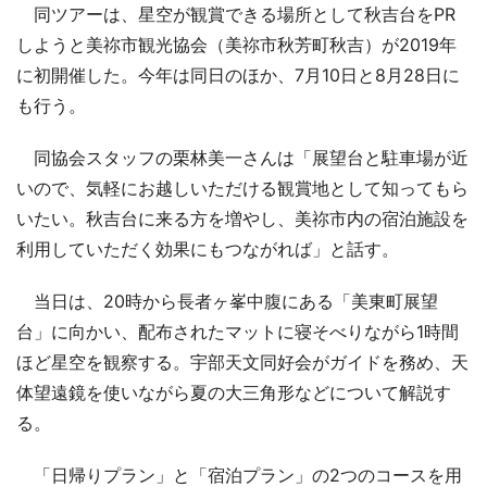
同ツアーは、星空が観賞できる場所として秋吉台をPR
しようと美祢市観光協会（美祢市秋芳町秋吉）が2019年
に初開催した。今年は同日のほか、7月10日と8月28日に
も行う。
同協会スタッフの栗林美一さんは「展望台と駐車場が近
いので、気軽にお越しいただける観賞地として知ってもら
いたい。秋吉台に来る方を増やし、美祢市内の宿泊施設を
利用していただく効果にもつながれば」と話す。
当日は、20時から長者ヶ峯中腹にある「美東町展望
台」に向かい、配布されたマットに寝そべりながら1時間
ほど星空を観察する。宇部天文同好会がガイドを務め、天
体望遠鏡を使いながら夏の大三角形などについて解説す
る。
「日帰りプラン」と「宿泊プラン」の2つのコースを用