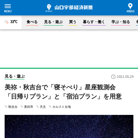
33°C
食べる
見る・遊ぶ
買う
暮らす・働く
学ぶ・知る
見る・遊ぶ
2021.05.29
美祢・秋吉台で「寝そべり」星座観測会
「日帰りプラン」と「宿泊プラン」を用意
秋吉台
美祢市
天文
カルスト台地