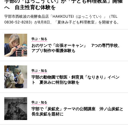
宇部の「はっこうてい」が「子ども料理教室」開催
へ 自主性育む体験を
宇部市西岐波の発酵食品店「HAKKOUTEI（はっこうてい）」（TEL
0836-52-8283）が8月8日、「夏休み子ども料理教室」を開催する。
学ぶ・知る
おのサンで「出張オーキャン」 7つの専門学校、
アプリ制作や看護体験も
学ぶ・知る
宇部の動物園で獣医・飼育員「なりきり」イベン
ト 夏休みに特別な体験を
学ぶ・知る
宇部で「炭鉱史」テーマの公開講座 沖ノ山炭鉱と
長生炭鉱を題材に