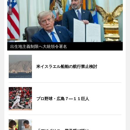
出生地主義制限へ大統領令署名
米イスラエル船舶の航行禁止検討
プロ野球・広島７―１１巨人