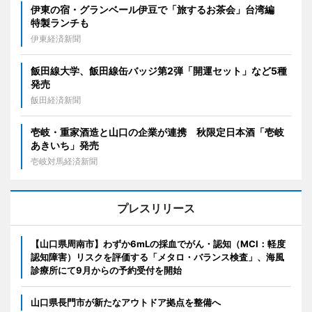
伊東の宿・グランベール伊豆で「旅するお茶会」台湾編
特製ランチも
伊東経済新聞
飯田線大学、飯田線缶バッジ第2弾「開運セット」など5種
発売
飯田経済新聞
壱岐・重家酒造と山口の企業が連携 秋限定日本酒「壱岐
あきいち」発売
壱岐対馬経済新聞
プレスリリース
【山口県周南市】わずか6mLの採血でがん・認知（MCI：軽度
認知障害）リスクを評価する「メタロ・バランス検査」、海風
診療所にて9月からの予約受付を開始
山口県長門市が新たなアウトドア拠点を整備へ