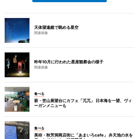
天体望遠鏡で眺める星空
関連画像
昨年10月に行われた星座観察会の様子
関連画像
食べる
萩・笠山展望台にカフェ「兀兀」 日本海を一望、ヴィ
ーガンメニューも
食べる
美祢・秋芳洞商店街に「あまいろcafe」 弁天池の水を