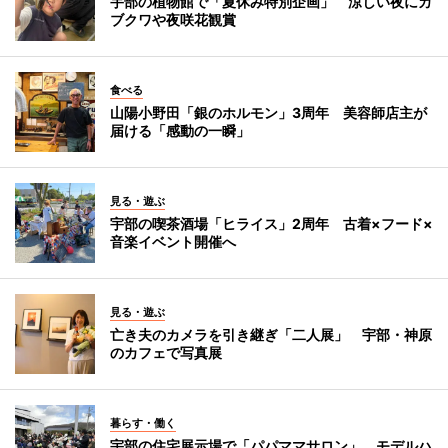
宇部の植物館で「夏休み特別企画」 涼しい夜にカ
ブクワや夜咲花観賞
食べる
山陽小野田「銀のホルモン」3周年 美容師店主が
届ける「感動の一瞬」
見る・遊ぶ
宇部の喫茶酒場「ヒライス」2周年 古着×フード×
音楽イベント開催へ
見る・遊ぶ
亡き夫のカメラを引き継ぎ「二人展」 宇部・神原
のカフェで写真展
暮らす・働く
宇部の住宅展示場で「パパママサロン」 モデルハ