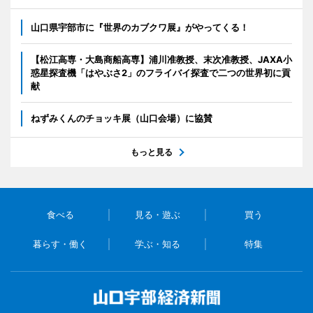
山口県宇部市に『世界のカブクワ展』がやってくる！
【松江高専・大島商船高専】浦川准教授、末次准教授、JAXA小
惑星探査機「はやぶさ2」のフライバイ探査で二つの世界初に貢
献
ねずみくんのチョッキ展（山口会場）に協賛
もっと見る
食べる
見る・遊ぶ
買う
暮らす・働く
学ぶ・知る
特集