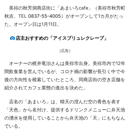
美祢の秋芳洞商店街に「あまいろcafe」（美祢市秋芳町
秋吉、TEL
0837-55-4005
）がオープンして1カ月がたっ
た。オープン日は1月11日。
店主おすすめの「アイスブリュレクレープ」
［広告］
オーナーの梶井竜治さんは美祢市出身。美祢市内で12年
間飲食業を営んでいるが、コロナ禍の影響が長引く中で今
後の方向性を模索していたところ、同商店街の空き店舗を
紹介されてカフェ業態の進出を決めた。
店名の「あまいろ」は、晴天の澄んだ空の青色を表す
「天色」から名付け、提供するドリンクメニューに弁天池
の湧水を使用していることから弁天池の「天」にもちなん
でいる。