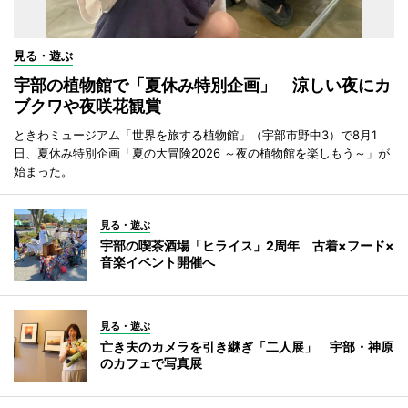
見る・遊ぶ
宇部の植物館で「夏休み特別企画」 涼しい夜にカ
ブクワや夜咲花観賞
ときわミュージアム「世界を旅する植物館」（宇部市野中3）で8月1
日、夏休み特別企画「夏の大冒険2026 ～夜の植物館を楽しもう～」が
始まった。
見る・遊ぶ
宇部の喫茶酒場「ヒライス」2周年 古着×フード×
音楽イベント開催へ
見る・遊ぶ
亡き夫のカメラを引き継ぎ「二人展」 宇部・神原
のカフェで写真展