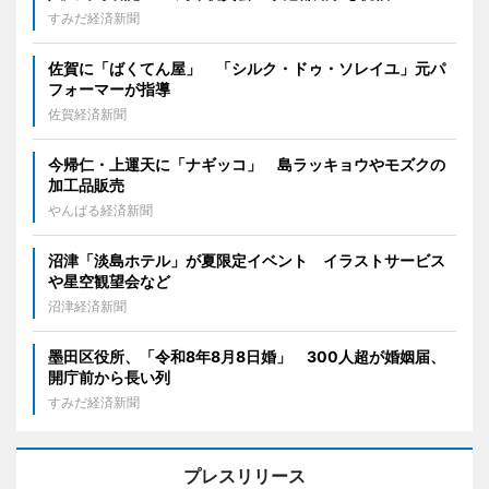
すみだ経済新聞
佐賀に「ばくてん屋」 「シルク・ドゥ・ソレイユ」元パ
フォーマーが指導
佐賀経済新聞
今帰仁・上運天に「ナギッコ」 島ラッキョウやモズクの
加工品販売
やんばる経済新聞
沼津「淡島ホテル」が夏限定イベント イラストサービス
や星空観望会など
沼津経済新聞
墨田区役所、「令和8年8月8日婚」 300人超が婚姻届、
開庁前から長い列
すみだ経済新聞
プレスリリース