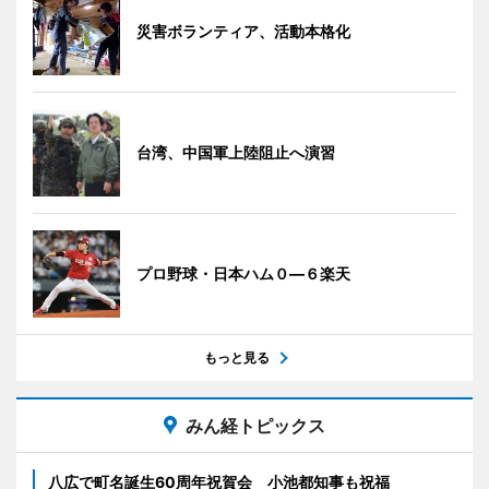
災害ボランティア、活動本格化
台湾、中国軍上陸阻止へ演習
プロ野球・日本ハム０―６楽天
もっと見る
みん経トピックス
八広で町名誕生60周年祝賀会 小池都知事も祝福