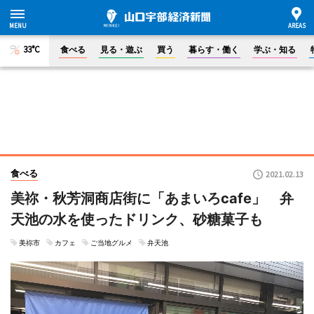
33°C
食べる
見る・遊ぶ
買う
暮らす・働く
学ぶ・知る
食べる
2021.02.13
美祢・秋芳洞商店街に「あまいろcafe」 弁
天池の水を使ったドリンク、砂糖菓子も
美祢市
カフェ
ご当地グルメ
弁天池