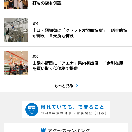
打ちの店も併設
買う
山口・阿知須に「クラフト麦酒醸造所」 礒金醸造
が開設、直売所も併設
買う
山陽小野田に「アエナ」県内初出店 「余剰在庫」
を買い取り低価格で提供
もっと見る
アクセスランキング