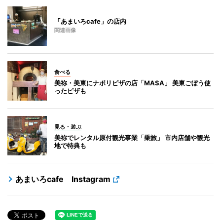
「あまいろcafe」の店内
関連画像
食べる
美祢・美東にナポリピザの店「MASA」 美東ごぼう使
ったピザも
見る・遊ぶ
美祢でレンタル原付観光事業「乗旅」 市内店舗や観光
地で特典も
あまいろcafe Instagram