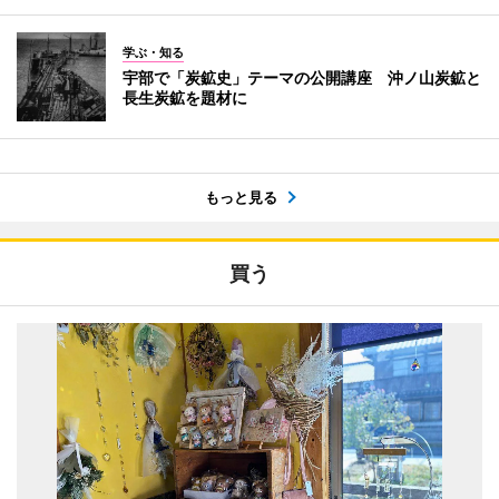
学ぶ・知る
宇部で「炭鉱史」テーマの公開講座 沖ノ山炭鉱と
長生炭鉱を題材に
もっと見る
買う