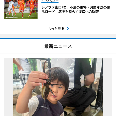
インタビュー
レノファ山口FC、不屈の主将・河野孝汰の復
活ロード 逆境を照らす復帰への軌跡
もっと見る
最新ニュース