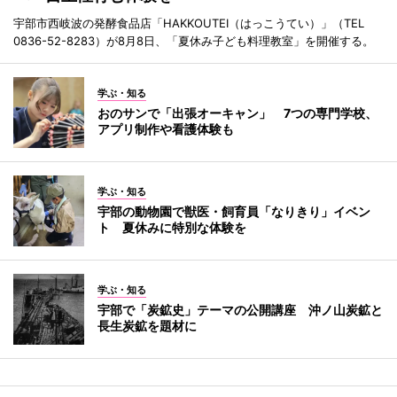
宇部市西岐波の発酵食品店「HAKKOUTEI（はっこうてい）」（TEL
0836-52-8283）が8月8日、「夏休み子ども料理教室」を開催する。
学ぶ・知る
おのサンで「出張オーキャン」 7つの専門学校、
アプリ制作や看護体験も
学ぶ・知る
宇部の動物園で獣医・飼育員「なりきり」イベン
ト 夏休みに特別な体験を
学ぶ・知る
宇部で「炭鉱史」テーマの公開講座 沖ノ山炭鉱と
長生炭鉱を題材に