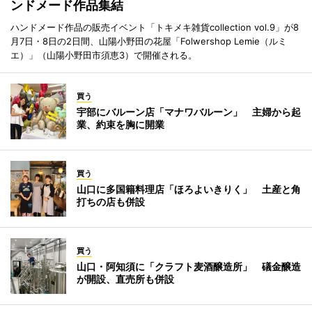
ンドメード作品集結
ハンドメード作品の販売イベント「トキメキ雑貨collection vol.9」が8
月7日・8日の2日間、山陽小野田の花屋「Folwershop Lemie（ルミ
エ）」（山陽小野田市須恵3）で開催される。
買う
宇部にバルーン店「マナワバルーン」 主婦から起
業、約束を胸に開業
買う
山口に多国籍料理店「ほろよいきりく」 土産と角
打ちの店も併設
買う
山口・阿知須に「クラフト麦酒醸造所」 礒金醸造
が開設、直売所も併設