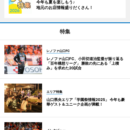
今年も夏を楽しもう♪
地元のお店情報盛りだくさん！
特集
レノファ山口FC
レノファ山口FC、小田切道治監督が振り返る
「百年構想リーグ」 勝敗の先にある「上積
み」を求めた20試合
エリア特集
山口県央エリア「学園祭情報2025」 今年も豪
華ゲスト＆ユニーク企画が満載！