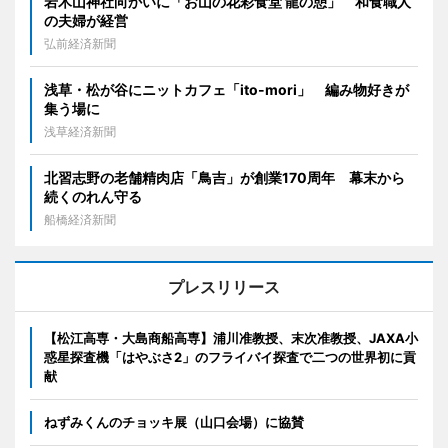
岩木山神社向かいに「お山の花彩食堂 龍の憩」 和食職人
の夫婦が経営
弘前経済新聞
浅草・松が谷にニットカフェ「ito-mori」 編み物好きが
集う場に
浅草経済新聞
北習志野の老舗精肉店「鳥吉」が創業170周年 幕末から
続くのれん守る
船橋経済新聞
プレスリリース
【松江高専・大島商船高専】浦川准教授、末次准教授、JAXA小
惑星探査機「はやぶさ2」のフライバイ探査で二つの世界初に貢
献
ねずみくんのチョッキ展（山口会場）に協賛