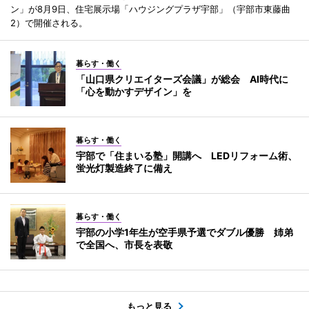
ン」が8月9日、住宅展示場「ハウジングプラザ宇部」（宇部市東藤曲
2）で開催される。
暮らす・働く
「山口県クリエイターズ会議」が総会 AI時代に
「心を動かすデザイン」を
暮らす・働く
宇部で「住まいる塾」開講へ LEDリフォーム術、
蛍光灯製造終了に備え
暮らす・働く
宇部の小学1年生が空手県予選でダブル優勝 姉弟
で全国へ、市長を表敬
もっと見る