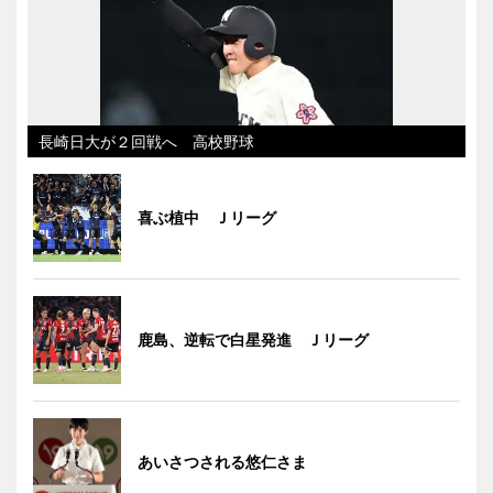
長崎日大が２回戦へ 高校野球
喜ぶ植中 Ｊリーグ
鹿島、逆転で白星発進 Ｊリーグ
あいさつされる悠仁さま