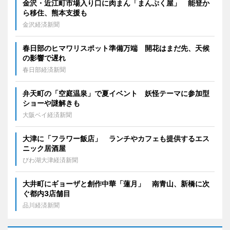
金沢・近江町市場入り口に肉まん「まんぷく屋」 能登か
ら移住、熊本支援も
金沢経済新聞
春日部のヒマワリスポット準備万端 開花はまだ先、天候
の影響で遅れ
春日部経済新聞
弁天町の「空庭温泉」で夏イベント 妖怪テーマに参加型
ショーや謎解きも
大阪ベイ経済新聞
大津に「フラワー飯店」 ランチやカフェも提供するエス
ニック居酒屋
びわ湖大津経済新聞
大井町にギョーザと創作中華「蓮月」 南青山、新橋に次
ぐ都内3店舗目
品川経済新聞