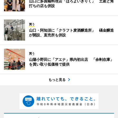
山口に多国籍料理店「ほろよいきりく」 土産と角
打ちの店も併設
買う
山口・阿知須に「クラフト麦酒醸造所」 礒金醸造
が開設、直売所も併設
買う
山陽小野田に「アエナ」県内初出店 「余剰在庫」
を買い取り低価格で提供
もっと見る