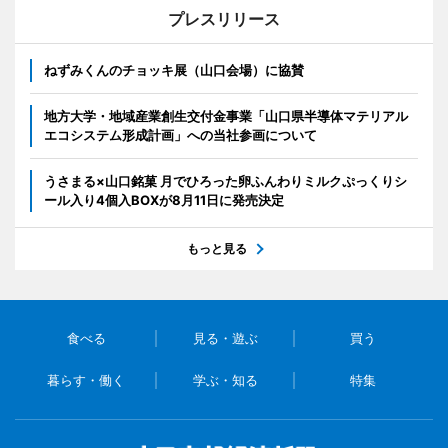
プレスリリース
ねずみくんのチョッキ展（山口会場）に協賛
地方大学・地域産業創生交付金事業「山口県半導体マテリアル
エコシステム形成計画」への当社参画について
うさまる×山口銘菓 月でひろった卵ふんわりミルクぷっくりシ
ール入り4個入BOXが8月11日に発売決定
もっと見る
食べる
見る・遊ぶ
買う
暮らす・働く
学ぶ・知る
特集