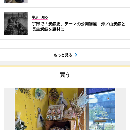
学ぶ・知る
宇部で「炭鉱史」テーマの公開講座 沖ノ山炭鉱と
長生炭鉱を題材に
もっと見る
買う