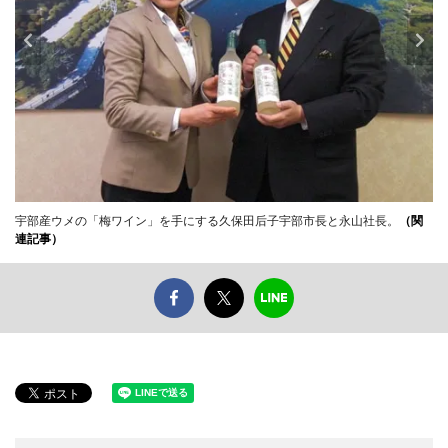
宇部産ウメの「梅ワイン」を手にする久保田后子宇部市長と永山社長。
（関
連記事）