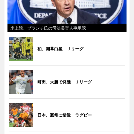
米上院、ブランチ氏の司法長官人事承認
柏、開幕白星 Ｊリーグ
町田、大勝で発進 Ｊリーグ
日本、豪州に惜敗 ラグビー