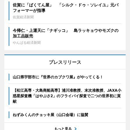
佐賀に「ばくてん屋」 「シルク・ドゥ・ソレイユ」元パ
フォーマーが指導
佐賀経済新聞
今帰仁・上運天に「ナギッコ」 島ラッキョウやモズクの
加工品販売
やんばる経済新聞
プレスリリース
山口県宇部市に『世界のカブクワ展』がやってくる！
【松江高専・大島商船高専】浦川准教授、末次准教授、JAXA小
惑星探査機「はやぶさ2」のフライバイ探査で二つの世界初に貢
献
ねずみくんのチョッキ展（山口会場）に協賛
もっと見る