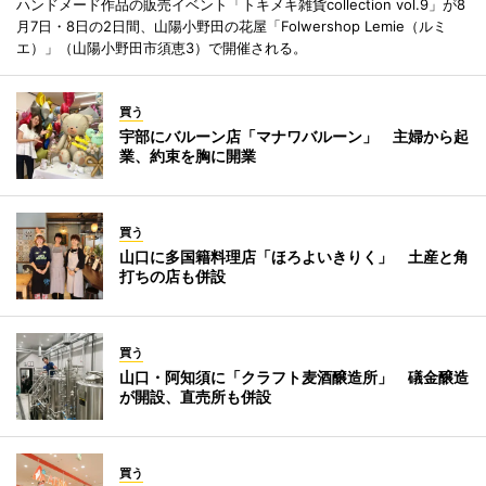
ハンドメード作品の販売イベント「トキメキ雑貨collection vol.9」が8
月7日・8日の2日間、山陽小野田の花屋「Folwershop Lemie（ルミ
エ）」（山陽小野田市須恵3）で開催される。
買う
宇部にバルーン店「マナワバルーン」 主婦から起
業、約束を胸に開業
買う
山口に多国籍料理店「ほろよいきりく」 土産と角
打ちの店も併設
買う
山口・阿知須に「クラフト麦酒醸造所」 礒金醸造
が開設、直売所も併設
買う