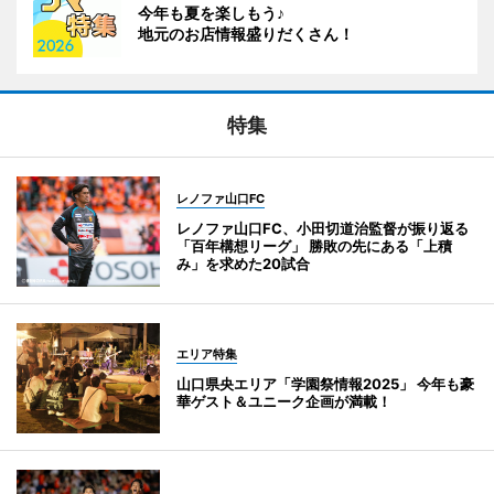
今年も夏を楽しもう♪
地元のお店情報盛りだくさん！
特集
レノファ山口FC
レノファ山口FC、小田切道治監督が振り返る
「百年構想リーグ」 勝敗の先にある「上積
み」を求めた20試合
エリア特集
山口県央エリア「学園祭情報2025」 今年も豪
華ゲスト＆ユニーク企画が満載！