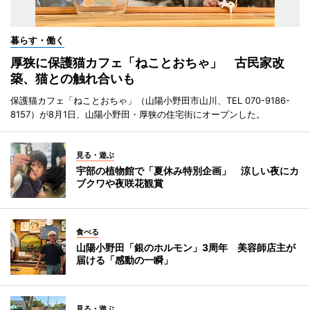
暮らす・働く
厚狭に保護猫カフェ「ねことおちゃ」 古民家改
築、猫との触れ合いも
保護猫カフェ「ねことおちゃ」（山陽小野田市山川、TEL 070-9186-
8157）が8月1日、山陽小野田・厚狭の住宅街にオープンした。
見る・遊ぶ
宇部の植物館で「夏休み特別企画」 涼しい夜にカ
ブクワや夜咲花観賞
食べる
山陽小野田「銀のホルモン」3周年 美容師店主が
届ける「感動の一瞬」
見る・遊ぶ