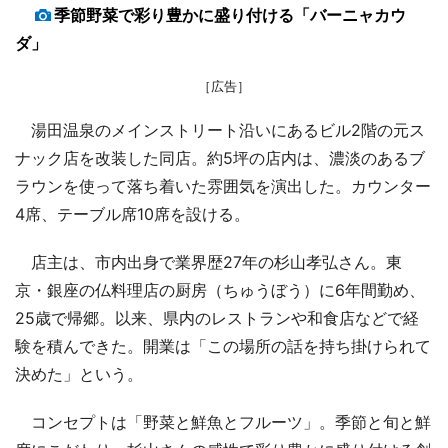
季節野菜で彩り豊かに盛り付ける「バーニャカウ
ダ」
［広告］
湯田温泉のメインストリート沿いにあるビル2階の元ス
ナック店を改装した同店。約5坪の店内は、濃淡のあるブ
ラウンを使って落ち着いた雰囲気を演出した。カウンター
4席、テーブル席10席を設ける。
店主は、市内出身で業界歴27年の杉山孝弘さん。東
京・銀座の仏料理店の厨房（ちゅうぼう）に6年間勤め、
25歳で帰郷。以来、県内のレストランや和食店などで経
験を積んできた。開業は「この場所の話を持ち掛けられて
決めた」という。
コンセプトは「野菜と鮮魚とフルーツ」。季節と旬と鮮