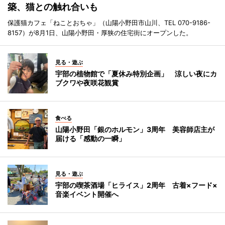
築、猫との触れ合いも
保護猫カフェ「ねことおちゃ」（山陽小野田市山川、TEL 070-9186-
8157）が8月1日、山陽小野田・厚狭の住宅街にオープンした。
見る・遊ぶ
宇部の植物館で「夏休み特別企画」 涼しい夜にカ
ブクワや夜咲花観賞
食べる
山陽小野田「銀のホルモン」3周年 美容師店主が
届ける「感動の一瞬」
見る・遊ぶ
宇部の喫茶酒場「ヒライス」2周年 古着×フード×
音楽イベント開催へ