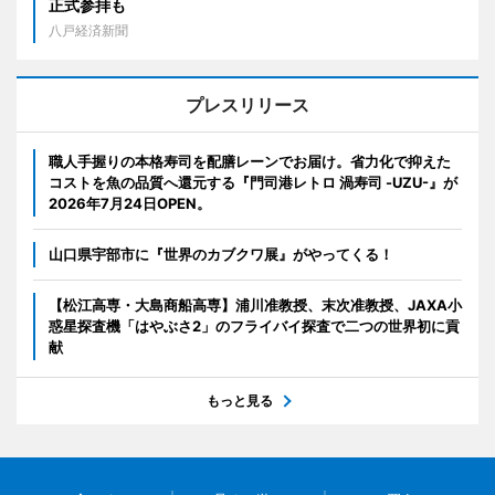
正式参拝も
八戸経済新聞
プレスリリース
職人手握りの本格寿司を配膳レーンでお届け。省力化で抑えた
コストを魚の品質へ還元する『門司港レトロ 渦寿司 -UZU-』が
2026年7月24日OPEN。
山口県宇部市に『世界のカブクワ展』がやってくる！
【松江高専・大島商船高専】浦川准教授、末次准教授、JAXA小
惑星探査機「はやぶさ2」のフライバイ探査で二つの世界初に貢
献
もっと見る