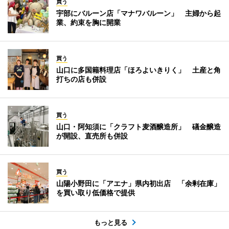
買う
宇部にバルーン店「マナワバルーン」 主婦から起
業、約束を胸に開業
買う
山口に多国籍料理店「ほろよいきりく」 土産と角
打ちの店も併設
買う
山口・阿知須に「クラフト麦酒醸造所」 礒金醸造
が開設、直売所も併設
買う
山陽小野田に「アエナ」県内初出店 「余剰在庫」
を買い取り低価格で提供
もっと見る