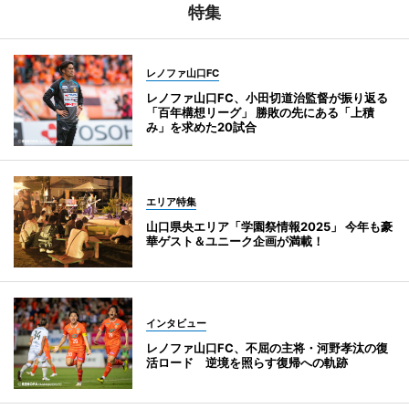
特集
レノファ山口FC
レノファ山口FC、小田切道治監督が振り返る
「百年構想リーグ」 勝敗の先にある「上積
み」を求めた20試合
エリア特集
山口県央エリア「学園祭情報2025」 今年も豪
華ゲスト＆ユニーク企画が満載！
インタビュー
レノファ山口FC、不屈の主将・河野孝汰の復
活ロード 逆境を照らす復帰への軌跡