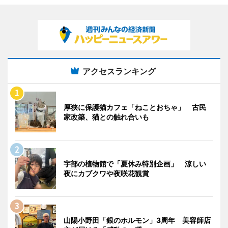
アクセスランキング
厚狭に保護猫カフェ「ねことおちゃ」 古民
家改築、猫との触れ合いも
宇部の植物館で「夏休み特別企画」 涼しい
夜にカブクワや夜咲花観賞
山陽小野田「銀のホルモン」3周年 美容師店