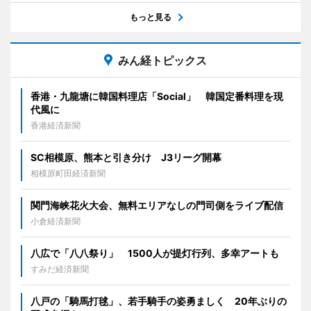
もっと見る
みん経トピックス
香港・九龍塘に韓国料理店「Social」 韓国定番料理を現
代風に
香港経済新聞
SC相模原、熊本と引き分け J3リーグ開幕
相模原町田経済新聞
関門海峡花火大会、無料エリアなしの門司側をライブ配信
小倉経済新聞
八広で「八八祭り」 1500人が提灯行列、多幸アートも
すみだ経済新聞
八戸の「騎馬打毬」、若手騎手の姿勇ましく 20年ぶりの