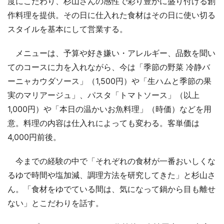
度にこだわり、杉山さんの感性で彩り豊かに盛り付ける創
作料理を提供。その日に仕入れた食材はその日に使い切る
スタイルを基本にして営業する。
メニューは、予算や好き嫌い・アレルギー、品数を聞い
てのコースに力を入れながら、今は「季節の野菜 冷静バ
ーニャカウダソース」（1,500円）や「生ハムと季節の果
実のマリアージュ」、パスタ「トマトソース」（以上
1,000円）や「本日の温かいお魚料理」（時価）などを用
意。料理の内容は仕入れによっても変わる。客単価は
4,000円前後。
今までの経験の中で「それぞれの食材が一番おいしくな
るゆで時間や塩加減、調理方法を研究してきた」と杉山さ
ん。「食材をゆでている間は、気になって鍋から目も離せ
ない」とこだわりを話す。