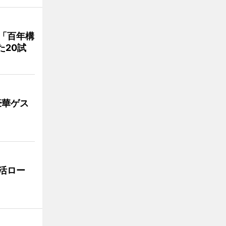
「百年構
た20試
豪華ゲス
活ロー