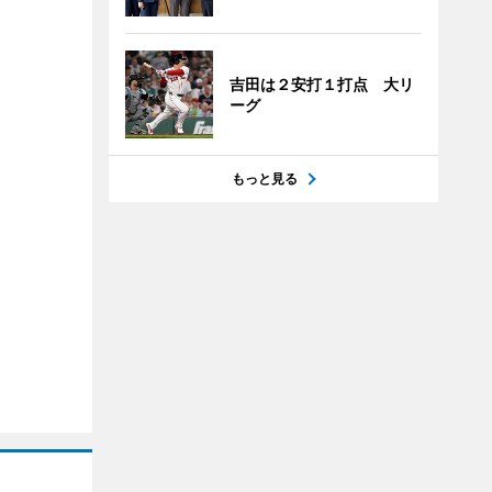
吉田は２安打１打点 大リ
ーグ
もっと見る