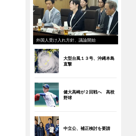
外国人受け入れ方針、議論開始
大型台風１３号、沖縄本島
直撃
健大高崎が２回戦へ 高校
野球
中立公、補正検討を要請