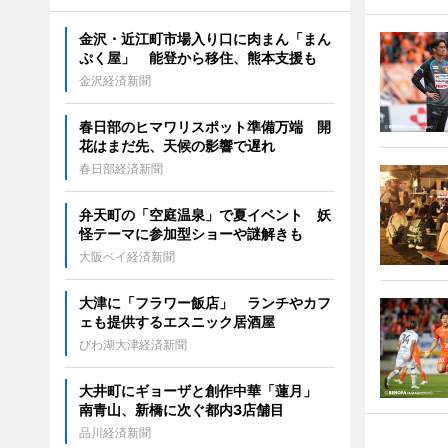
金沢・近江町市場入り口に肉まん「まん
ぷく屋」 能登から移住、熊本支援も
金沢経済新聞
春日部のヒマワリスポット準備万端 開
花はまだ先、天候の影響で遅れ
春日部経済新聞
弁天町の「空庭温泉」で夏イベント 妖
怪テーマに参加型ショーや謎解きも
大阪ベイ経済新聞
大津に「フラワー飯店」 ランチやカフ
ェも提供するエスニック居酒屋
びわ湖大津経済新聞
大井町にギョーザと創作中華「蓮月」
南青山、新橋に次ぐ都内3店舗目
品川経済新聞