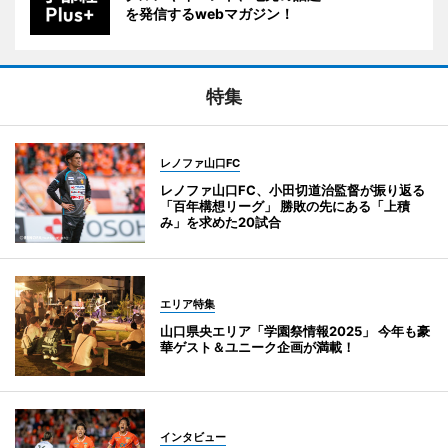
を発信するwebマガジン！
特集
レノファ山口FC
レノファ山口FC、小田切道治監督が振り返る
「百年構想リーグ」 勝敗の先にある「上積
み」を求めた20試合
エリア特集
山口県央エリア「学園祭情報2025」 今年も豪
華ゲスト＆ユニーク企画が満載！
インタビュー