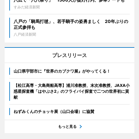
すみだ経済新聞
八戸の「騎馬打毬」、若手騎手の姿勇ましく 20年ぶりの
正式参拝も
八戸経済新聞
プレスリリース
山口県宇部市に『世界のカブクワ展』がやってくる！
【松江高専・大島商船高専】浦川准教授、末次准教授、JAXA小
惑星探査機「はやぶさ2」のフライバイ探査で二つの世界初に貢
献
ねずみくんのチョッキ展（山口会場）に協賛
もっと見る