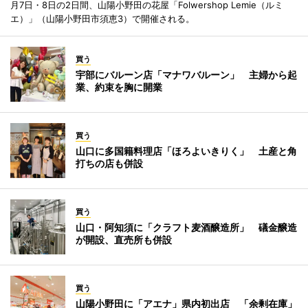
月7日・8日の2日間、山陽小野田の花屋「Folwershop Lemie（ルミ
エ）」（山陽小野田市須恵3）で開催される。
買う
宇部にバルーン店「マナワバルーン」 主婦から起
業、約束を胸に開業
買う
山口に多国籍料理店「ほろよいきりく」 土産と角
打ちの店も併設
買う
山口・阿知須に「クラフト麦酒醸造所」 礒金醸造
が開設、直売所も併設
買う
山陽小野田に「アエナ」県内初出店 「余剰在庫」