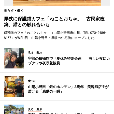
暮らす・働く
厚狭に保護猫カフェ「ねことおちゃ」 古民家改
築、猫との触れ合いも
保護猫カフェ「ねことおちゃ」（山陽小野田市山川、TEL 070-9186-
8157）が8月1日、山陽小野田・厚狭の住宅街にオープンした。
見る・遊ぶ
宇部の植物館で「夏休み特別企画」 涼しい夜にカ
ブクワや夜咲花観賞
食べる
山陽小野田「銀のホルモン」3周年 美容師店主が
届ける「感動の一瞬」
見る・遊ぶ