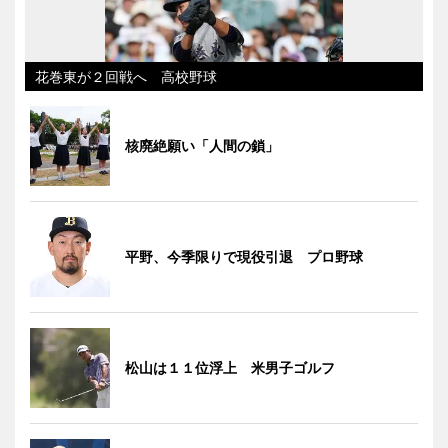
花巻東が２回戦へ 高校野球
核廃絶願い「人間の鎖」
平野、今季限りで現役引退 プロ野球
松山は１１位浮上 米男子ゴルフ