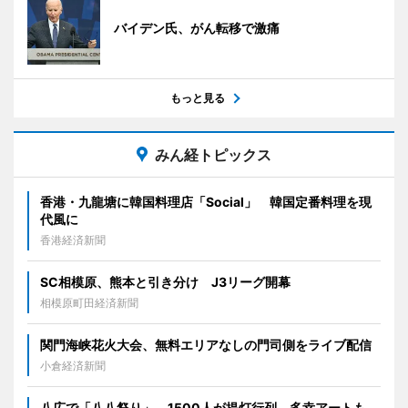
バイデン氏、がん転移で激痛
もっと見る
みん経トピックス
香港・九龍塘に韓国料理店「Social」 韓国定番料理を現
代風に
香港経済新聞
SC相模原、熊本と引き分け J3リーグ開幕
相模原町田経済新聞
関門海峡花火大会、無料エリアなしの門司側をライブ配信
小倉経済新聞
八広で「八八祭り」 1500人が提灯行列、多幸アートも