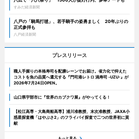
すみだ経済新聞
八戸の「騎馬打毬」、若手騎手の姿勇ましく 20年ぶりの
正式参拝も
八戸経済新聞
プレスリリース
職人手握りの本格寿司を配膳レーンでお届け。省力化で抑えた
コストを魚の品質へ還元する『門司港レトロ 渦寿司 -UZU-』が
2026年7月24日OPEN。
山口県宇部市に『世界のカブクワ展』がやってくる！
【松江高専・大島商船高専】浦川准教授、末次准教授、JAXA小
惑星探査機「はやぶさ2」のフライバイ探査で二つの世界初に貢
献
もっと見る