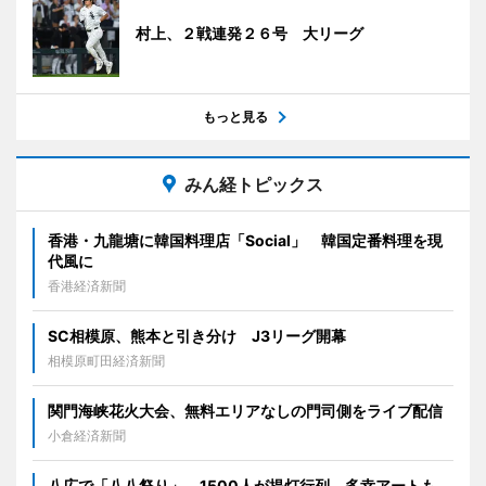
村上、２戦連発２６号 大リーグ
もっと見る
みん経トピックス
香港・九龍塘に韓国料理店「Social」 韓国定番料理を現
代風に
香港経済新聞
SC相模原、熊本と引き分け J3リーグ開幕
相模原町田経済新聞
関門海峡花火大会、無料エリアなしの門司側をライブ配信
小倉経済新聞
八広で「八八祭り」 1500人が提灯行列、多幸アートも