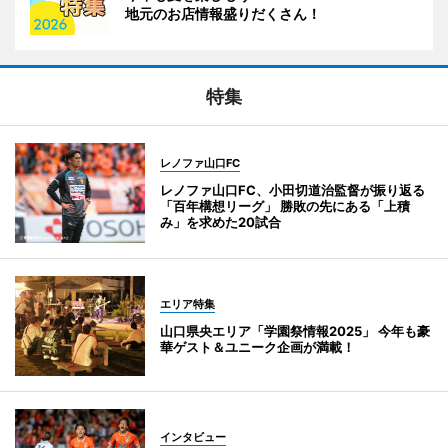
地元のお店情報盛りだくさん！
特集
レノファ山口FC
レノファ山口FC、小田切道治監督が振り返る
「百年構想リーグ」 勝敗の先にある「上積
み」を求めた20試合
エリア特集
山口県央エリア「学園祭情報2025」 今年も豪
華ゲスト＆ユニーク企画が満載！
インタビュー