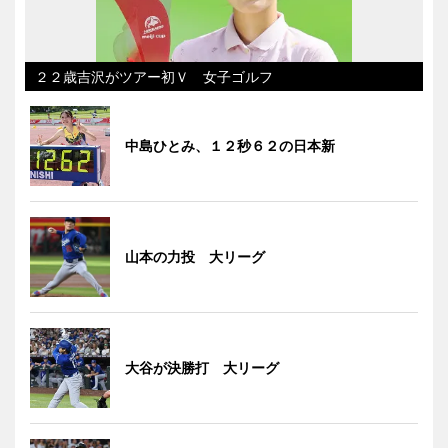
２２歳吉沢がツアー初Ｖ 女子ゴルフ
中島ひとみ、１２秒６２の日本新
山本の力投 大リーグ
大谷が決勝打 大リーグ