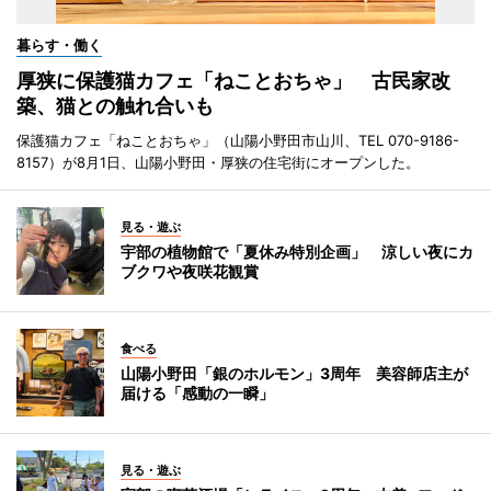
暮らす・働く
厚狭に保護猫カフェ「ねことおちゃ」 古民家改
築、猫との触れ合いも
保護猫カフェ「ねことおちゃ」（山陽小野田市山川、TEL 070-9186-
8157）が8月1日、山陽小野田・厚狭の住宅街にオープンした。
見る・遊ぶ
宇部の植物館で「夏休み特別企画」 涼しい夜にカ
ブクワや夜咲花観賞
食べる
山陽小野田「銀のホルモン」3周年 美容師店主が
届ける「感動の一瞬」
見る・遊ぶ