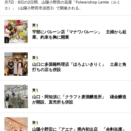
月7日・8日の2日間、山陽小野田の花屋「Folwershop Lemie（ルミ
エ）」（山陽小野田市須恵3）で開催される。
買う
宇部にバルーン店「マナワバルーン」 主婦から起
業、約束を胸に開業
買う
山口に多国籍料理店「ほろよいきりく」 土産と角
打ちの店も併設
買う
山口・阿知須に「クラフト麦酒醸造所」 礒金醸造
が開設、直売所も併設
買う
山陽小野田に「アエナ」県内初出店 「余剰在庫」