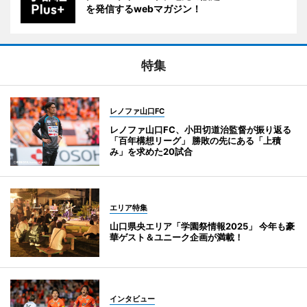
を発信するwebマガジン！
特集
レノファ山口FC
レノファ山口FC、小田切道治監督が振り返る
「百年構想リーグ」 勝敗の先にある「上積
み」を求めた20試合
エリア特集
山口県央エリア「学園祭情報2025」 今年も豪
華ゲスト＆ユニーク企画が満載！
インタビュー