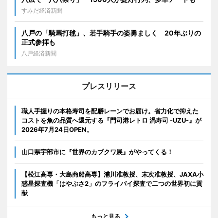
すみだ経済新聞
八戸の「騎馬打毬」、若手騎手の姿勇ましく 20年ぶりの
正式参拝も
八戸経済新聞
プレスリリース
職人手握りの本格寿司を配膳レーンでお届け。省力化で抑えた
コストを魚の品質へ還元する『門司港レトロ 渦寿司 -UZU-』が
2026年7月24日OPEN。
山口県宇部市に『世界のカブクワ展』がやってくる！
【松江高専・大島商船高専】浦川准教授、末次准教授、JAXA小
惑星探査機「はやぶさ2」のフライバイ探査で二つの世界初に貢
献
もっと見る