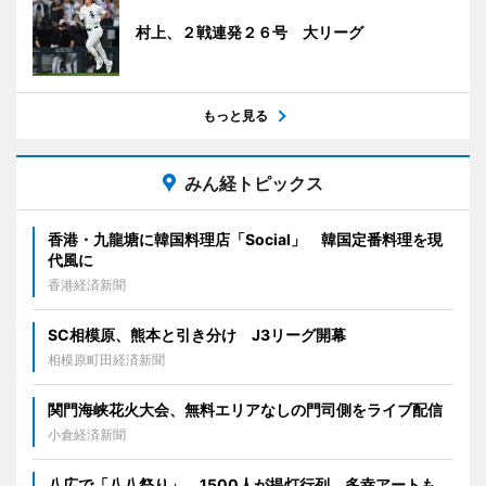
村上、２戦連発２６号 大リーグ
もっと見る
みん経トピックス
香港・九龍塘に韓国料理店「Social」 韓国定番料理を現
代風に
香港経済新聞
SC相模原、熊本と引き分け J3リーグ開幕
相模原町田経済新聞
関門海峡花火大会、無料エリアなしの門司側をライブ配信
小倉経済新聞
八広で「八八祭り」 1500人が提灯行列、多幸アートも