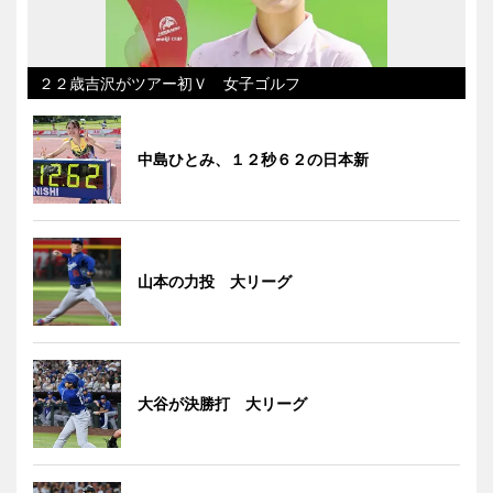
２２歳吉沢がツアー初Ｖ 女子ゴルフ
中島ひとみ、１２秒６２の日本新
山本の力投 大リーグ
大谷が決勝打 大リーグ