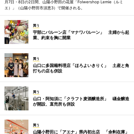
月7日・8日の2日間、山陽小野田の花屋「Folwershop Lemie（ルミ
エ）」（山陽小野田市須恵3）で開催される。
買う
宇部にバルーン店「マナワバルーン」 主婦から起
業、約束を胸に開業
買う
山口に多国籍料理店「ほろよいきりく」 土産と角
打ちの店も併設
買う
山口・阿知須に「クラフト麦酒醸造所」 礒金醸造
が開設、直売所も併設
買う
山陽小野田に「アエナ」県内初出店 「余剰在庫」