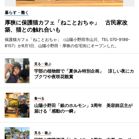
暮らす・働く
厚狭に保護猫カフェ「ねことおちゃ」 古民家改
築、猫との触れ合いも
保護猫カフェ「ねことおちゃ」（山陽小野田市山川、TEL 070-9186-
8157）が8月1日、山陽小野田・厚狭の住宅街にオープンした。
見る・遊ぶ
宇部の植物館で「夏休み特別企画」 涼しい夜にカ
ブクワや夜咲花観賞
食べる
山陽小野田「銀のホルモン」3周年 美容師店主が
届ける「感動の一瞬」
見る・遊ぶ