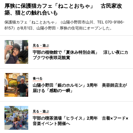
厚狭に保護猫カフェ「ねことおちゃ」 古民家改
築、猫との触れ合いも
保護猫カフェ「ねことおちゃ」（山陽小野田市山川、TEL 070-9186-
8157）が8月1日、山陽小野田・厚狭の住宅街にオープンした。
見る・遊ぶ
宇部の植物館で「夏休み特別企画」 涼しい夜にカ
ブクワや夜咲花観賞
食べる
山陽小野田「銀のホルモン」3周年 美容師店主が
届ける「感動の一瞬」
見る・遊ぶ
宇部の喫茶酒場「ヒライス」2周年 古着×フード×
音楽イベント開催へ