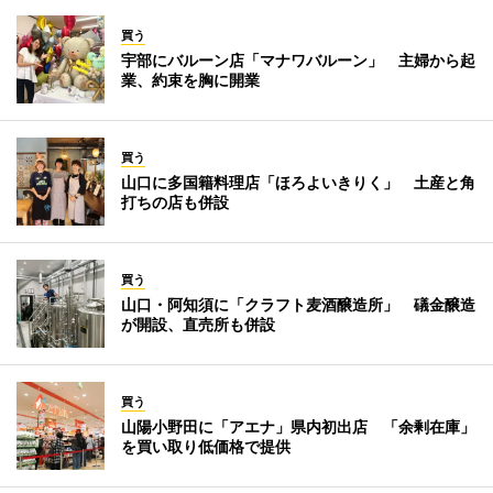
買う
宇部にバルーン店「マナワバルーン」 主婦から起
業、約束を胸に開業
買う
山口に多国籍料理店「ほろよいきりく」 土産と角
打ちの店も併設
買う
山口・阿知須に「クラフト麦酒醸造所」 礒金醸造
が開設、直売所も併設
買う
山陽小野田に「アエナ」県内初出店 「余剰在庫」
を買い取り低価格で提供