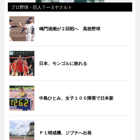
プロ野球・巨人７―３ヤクルト
鳴門渦潮が２回戦へ 高校野球
日本、モンゴルに敗れる
中島ひとみ、女子１００障害で日本新
Ｐ１哨戒機、ジブチへ出発