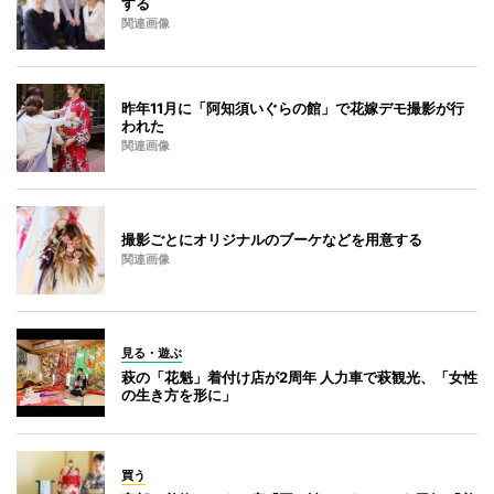
する
関連画像
昨年11月に「阿知須いぐらの館」で花嫁デモ撮影が行
われた
関連画像
撮影ごとにオリジナルのブーケなどを用意する
関連画像
見る・遊ぶ
萩の「花魁」着付け店が2周年 人力車で萩観光、「女性
の生き方を形に」
買う