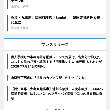
テーマ曲
函館経済新聞
香港・九龍塘に韓国料理店「Social」 韓国定番料理を現
代風に
香港経済新聞
プレスリリース
職人手握りの本格寿司を配膳レーンでお届け。省力化で抑えた
コストを魚の品質へ還元する『門司港レトロ 渦寿司 -UZU-』が
2026年7月24日OPEN。
山口県宇部市に『世界のカブクワ展』がやってくる！
【松江高専・大島商船高専】浦川准教授、末次准教授、JAXA小
惑星探査機「はやぶさ2」のフライバイ探査で二つの世界初に貢
献