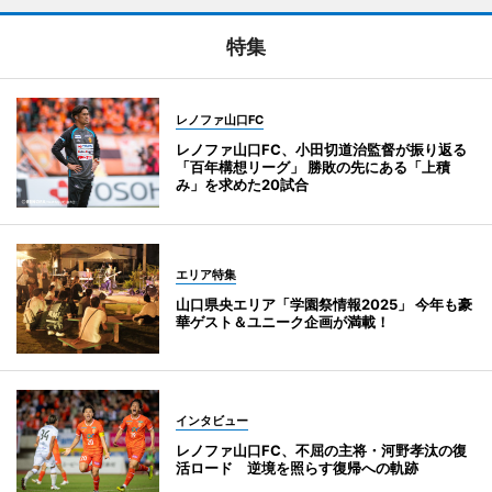
特集
レノファ山口FC
レノファ山口FC、小田切道治監督が振り返る
「百年構想リーグ」 勝敗の先にある「上積
み」を求めた20試合
エリア特集
山口県央エリア「学園祭情報2025」 今年も豪
華ゲスト＆ユニーク企画が満載！
インタビュー
レノファ山口FC、不屈の主将・河野孝汰の復
活ロード 逆境を照らす復帰への軌跡