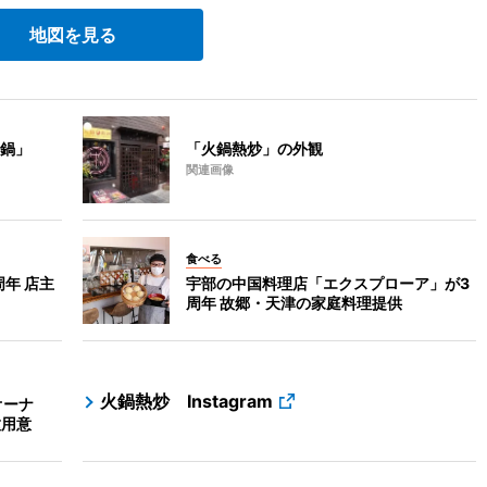
地図を見る
鍋」
「火鍋熱炒」の外観
関連画像
食べる
年 店主
宇部の中国料理店「エクスプローア」が3
周年 故郷・天津の家庭料理提供
火鍋熱炒 Instagram
オーナ
種用意