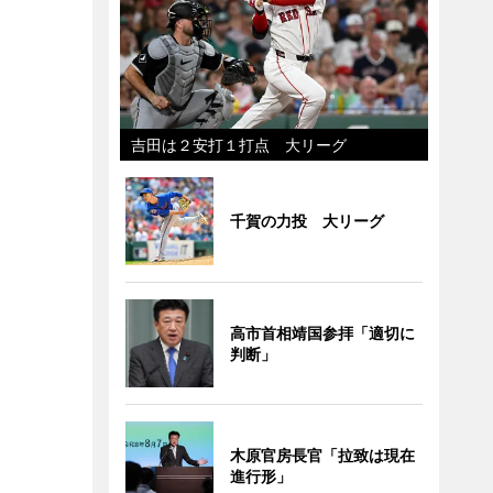
吉田は２安打１打点 大リーグ
千賀の力投 大リーグ
高市首相靖国参拝「適切に
判断」
木原官房長官「拉致は現在
進行形」