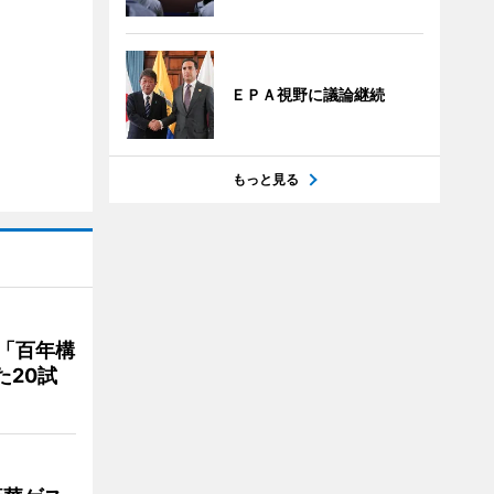
ＥＰＡ視野に議論継続
もっと見る
「百年構
た20試