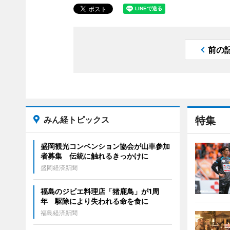
前の
みん経トピックス
特集
盛岡観光コンベンション協会が山車参加
者募集 伝統に触れるきっかけに
盛岡経済新聞
福島のジビエ料理店「猪鹿鳥」が1周
年 駆除により失われる命を食に
福島経済新聞