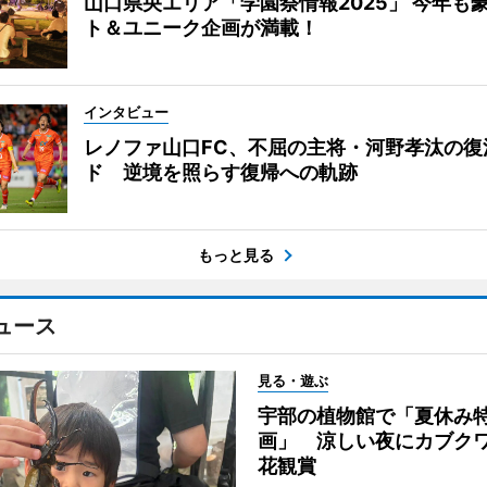
山口県央エリア「学園祭情報2025」 今年も
ト＆ユニーク企画が満載！
インタビュー
レノファ山口FC、不屈の主将・河野孝汰の復
ド 逆境を照らす復帰への軌跡
もっと見る
ュース
見る・遊ぶ
宇部の植物館で「夏休み
画」 涼しい夜にカブク
花観賞