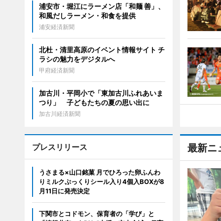
浦安市・堀江にラーメン店「和麺 善」、
和風だしラーメン・和食を提供
浦安経済新聞
北杜・清里高原のイベント情報サイト チ
ラシの魅力をデジタルへ
甲府経済新聞
加古川・平岡小で「東加古川ふれあいま
つり」 子どもたちの夏の思い出に
加古川経済新聞
プレスリリース
最新ニ
うさまる×山口銘菓 月でひろった卵ふんわ
りミルクぷっくりシール入り4個入BOXが8
月11日に発売決定
下関市とコドモン、保育者の「学び」と