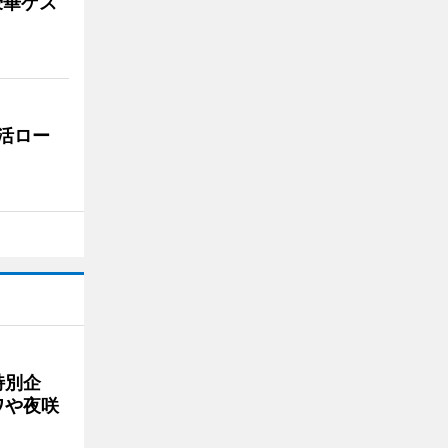
豪華ゲス
活ロー
特別企
ワや夜咲