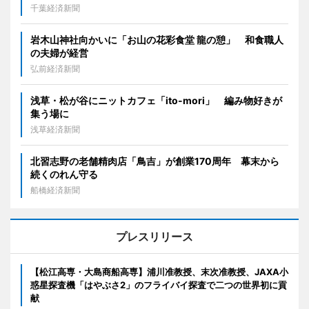
千葉経済新聞
岩木山神社向かいに「お山の花彩食堂 龍の憩」 和食職人
の夫婦が経営
弘前経済新聞
浅草・松が谷にニットカフェ「ito-mori」 編み物好きが
集う場に
浅草経済新聞
北習志野の老舗精肉店「鳥吉」が創業170周年 幕末から
続くのれん守る
船橋経済新聞
プレスリリース
【松江高専・大島商船高専】浦川准教授、末次准教授、JAXA小
惑星探査機「はやぶさ2」のフライバイ探査で二つの世界初に貢
献