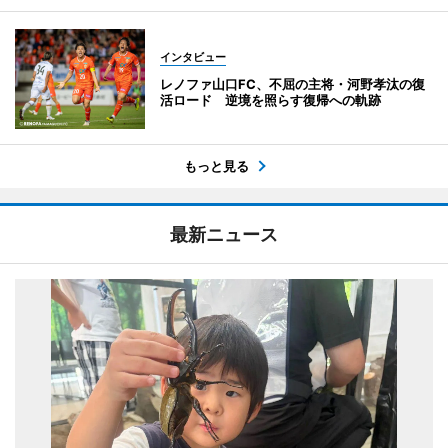
インタビュー
レノファ山口FC、不屈の主将・河野孝汰の復
活ロード 逆境を照らす復帰への軌跡
もっと見る
最新ニュース