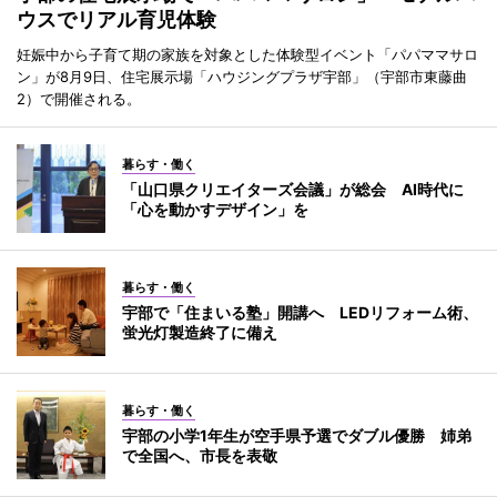
ウスでリアル育児体験
妊娠中から子育て期の家族を対象とした体験型イベント「パパママサロ
ン」が8月9日、住宅展示場「ハウジングプラザ宇部」（宇部市東藤曲
2）で開催される。
暮らす・働く
「山口県クリエイターズ会議」が総会 AI時代に
「心を動かすデザイン」を
暮らす・働く
宇部で「住まいる塾」開講へ LEDリフォーム術、
蛍光灯製造終了に備え
暮らす・働く
宇部の小学1年生が空手県予選でダブル優勝 姉弟
で全国へ、市長を表敬