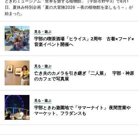
ときわミュージアム「世界を旅する植物館」（宇部市野中3）で8月1
日、夏休み特別企画「夏の大冒険2026 ～夜の植物館を楽しもう～」が
始まった。
見る・遊ぶ
宇部の喫茶酒場「ヒライス」2周年 古着×フード×
音楽イベント開催へ
見る・遊ぶ
亡き夫のカメラを引き継ぎ「二人展」 宇部・神原
のカフェで写真展
見る・遊ぶ
宇部ときわ遊園地で「サマーナイト」 夜間営業や
マーケット、フラダンスも