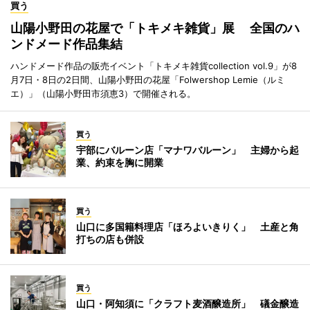
買う
山陽小野田の花屋で「トキメキ雑貨」展 全国のハ
ンドメード作品集結
ハンドメード作品の販売イベント「トキメキ雑貨collection vol.9」が8
月7日・8日の2日間、山陽小野田の花屋「Folwershop Lemie（ルミ
エ）」（山陽小野田市須恵3）で開催される。
買う
宇部にバルーン店「マナワバルーン」 主婦から起
業、約束を胸に開業
買う
山口に多国籍料理店「ほろよいきりく」 土産と角
打ちの店も併設
買う
山口・阿知須に「クラフト麦酒醸造所」 礒金醸造