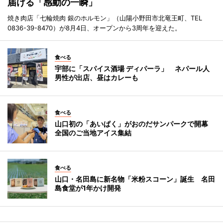
届ける「感動の一瞬」
焼き肉店「七輪焼肉 銀のホルモン」（山陽小野田市北竜王町、TEL
0836-39-8470）が8月4日、オープンから3周年を迎えた。
食べる
宇部に「スパイス酒場 ディパーラ」 ネパール人
男性が出店、昼はカレーも
食べる
山口初の「あいぱく」がおのだサンパークで開幕
全国のご当地アイス集結
食べる
山口・名田島に新名物「米粉スコーン」誕生 名田
島食堂が1年かけ開発