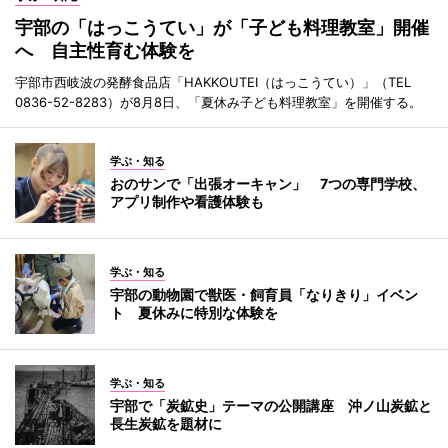
宇部の「はっこうてい」が「子ども料理教室」開催
へ 自主性育む体験を
宇部市西岐波の発酵食品店「HAKKOUTEI（はっこうてい）」（TEL
0836-52-8283）が8月8日、「夏休み子ども料理教室」を開催する。
学ぶ・知る
おのサンで「出張オーキャン」 7つの専門学校、
アプリ制作や看護体験も
学ぶ・知る
宇部の動物園で獣医・飼育員「なりきり」イベン
ト 夏休みに特別な体験を
学ぶ・知る
宇部で「炭鉱史」テーマの公開講座 沖ノ山炭鉱と
長生炭鉱を題材に