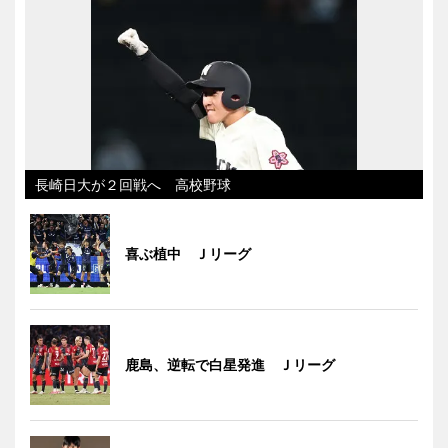
長崎日大が２回戦へ 高校野球
喜ぶ植中 Ｊリーグ
鹿島、逆転で白星発進 Ｊリーグ