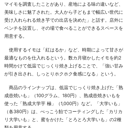
マイモを調査したことがあり、産地による味の違いなど、
美味しさに魅了された。大人から子どもまで幅広い世代に
受け入れられる焼き芋での出店を決めた」と話す。店外に
ベンチを設置し、その場で食べることができるスペースを
用意する。
使用するイモは「紅はるか」など、時期によって甘さが
最適なものを仕入れるという。数カ月寝かしたイモを約2
時間かけて低温でじっくり焼き上げることで、「強い甘み
が引き出され、しっとりホクホク食感になる」という。
商品のラインナップは、低温でじっくり焼き上げた「熟
成壺焼いも」（100グラム、180円）、熟成壺焼きいもを
使った「熟成大学芋 極」（1,000円）など。「大学いも」
（各380円）は、べっこう飴でコーティングした「カリカ
リ大学いも」と、蜜をかけた「とろとろ大学いも」の2種
類を用意する。