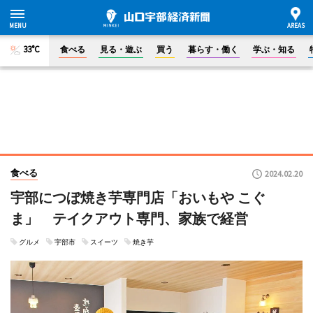
33°C
食べる
見る・遊ぶ
買う
暮らす・働く
学ぶ・知る
食べる
2024.02.20
宇部につぼ焼き芋専門店「おいもや こぐ
ま」 テイクアウト専門、家族で経営
グルメ
宇部市
スイーツ
焼き芋