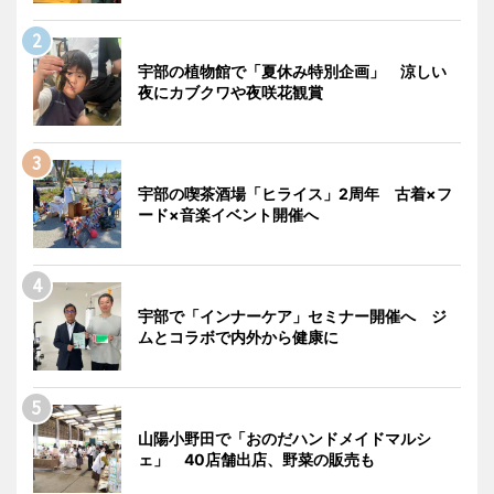
宇部の植物館で「夏休み特別企画」 涼しい
夜にカブクワや夜咲花観賞
宇部の喫茶酒場「ヒライス」2周年 古着×フ
ード×音楽イベント開催へ
宇部で「インナーケア」セミナー開催へ ジ
ムとコラボで内外から健康に
山陽小野田で「おのだハンドメイドマルシ
ェ」 40店舗出店、野菜の販売も