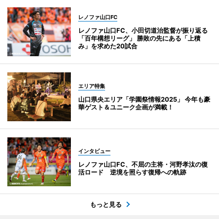
レノファ山口FC
レノファ山口FC、小田切道治監督が振り返る
「百年構想リーグ」 勝敗の先にある「上積
み」を求めた20試合
エリア特集
山口県央エリア「学園祭情報2025」 今年も豪
華ゲスト＆ユニーク企画が満載！
インタビュー
レノファ山口FC、不屈の主将・河野孝汰の復
活ロード 逆境を照らす復帰への軌跡
もっと見る