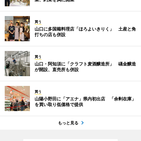
買う
山口に多国籍料理店「ほろよいきりく」 土産と角
打ちの店も併設
買う
山口・阿知須に「クラフト麦酒醸造所」 礒金醸造
が開設、直売所も併設
買う
山陽小野田に「アエナ」県内初出店 「余剰在庫」
を買い取り低価格で提供
もっと見る