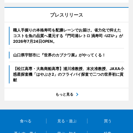
プレスリリース
職人手握りの本格寿司を配膳レーンでお届け。省力化で抑えた
コストを魚の品質へ還元する『門司港レトロ 渦寿司 -UZU-』が
2026年7月24日OPEN。
山口県宇部市に『世界のカブクワ展』がやってくる！
【松江高専・大島商船高専】浦川准教授、末次准教授、JAXA小
惑星探査機「はやぶさ2」のフライバイ探査で二つの世界初に貢
献
もっと見る
食べる
見る・遊ぶ
買う