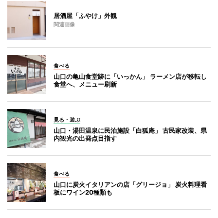
居酒屋「ふやけ」外観
関連画像
食べる
山口の亀山食堂跡に「いっかん」 ラーメン店が移転し
食堂へ、メニュー刷新
見る・遊ぶ
山口・湯田温泉に民泊施設「白狐庵」 古民家改装、県
内観光の出発点目指す
食べる
山口に炭火イタリアンの店「グリージョ」 炭火料理看
板にワイン20種類も