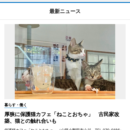
最新ニュース
暮らす・働く
厚狭に保護猫カフェ「ねことおちゃ」 古民家改
築、猫との触れ合いも
保護猫カフェ「ねことおちゃ」（山陽小野田市山川、TEL 070-9186-