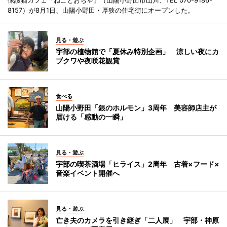
8157）が8月1日、山陽小野田・厚狭の住宅街にオープンした。
見る・遊ぶ
宇部の植物館で「夏休み特別企画」 涼しい夜にカ
ブクワや夜咲花観賞
食べる
山陽小野田「銀のホルモン」3周年 美容師店主が
届ける「感動の一瞬」
見る・遊ぶ
宇部の喫茶酒場「ヒライス」2周年 古着×フード×
音楽イベント開催へ
見る・遊ぶ
亡き夫のカメラを引き継ぎ「二人展」 宇部・神原