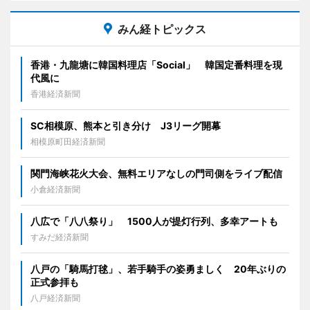
みん経トピックス
香港・九龍塘に韓国料理店「Social」 韓国定番料理を現
代風に
香港経済新聞
SC相模原、熊本と引き分け J3リーグ開幕
相模原町田経済新聞
関門海峡花火大会、無料エリアなしの門司側をライブ配信
小倉経済新聞
八広で「八八祭り」 1500人が提灯行列、多幸アートも
すみだ経済新聞
八戸の「騎馬打毬」、若手騎手の姿勇ましく 20年ぶりの
正式参拝も
八戸経済新聞