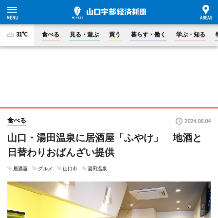
31°C
食べる
見る・遊ぶ
買う
暮らす・働く
学ぶ・知る
食べる
2024.06.04
山口・湯田温泉に居酒屋「ふやけ」 地酒と
日替わりおばんざい提供
居酒屋
グルメ
山口市
湯田温泉