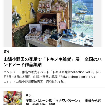
買う
山陽小野田の花屋で「トキメキ雑貨」展 全国のハ
ンドメード作品集結
ハンドメード作品の販売イベント「トキメキ雑貨collection vol.9」が8
月7日・8日の2日間、山陽小野田の花屋「Folwershop Lemie（ルミ
エ）」（山陽小野田市須恵3）で開催される。
買う
宇部にバルーン店「マナワバルーン」 主婦から起
業、約束を胸に開業