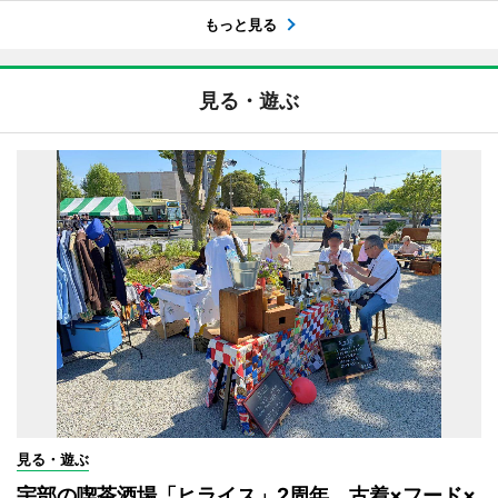
もっと見る
見る・遊ぶ
見る・遊ぶ
宇部の喫茶酒場「ヒライス」2周年 古着×フード×