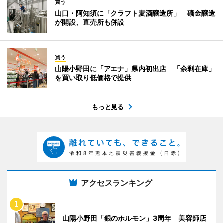
買う
山口・阿知須に「クラフト麦酒醸造所」 礒金醸造
が開設、直売所も併設
買う
山陽小野田に「アエナ」県内初出店 「余剰在庫」
を買い取り低価格で提供
もっと見る
アクセスランキング
山陽小野田「銀のホルモン」3周年 美容師店