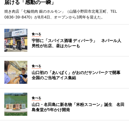
届ける「感動の一瞬」
焼き肉店「七輪焼肉 銀のホルモン」（山陽小野田市北竜王町、TEL
0836-39-8470）が8月4日、オープンから3周年を迎えた。
食べる
宇部に「スパイス酒場 ディパーラ」 ネパール人
男性が出店、昼はカレーも
食べる
山口初の「あいぱく」がおのだサンパークで開幕
全国のご当地アイス集結
食べる
山口・名田島に新名物「米粉スコーン」誕生 名田
島食堂が1年かけ開発