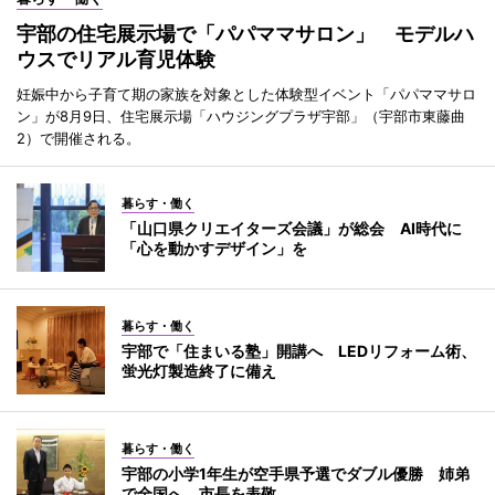
宇部の住宅展示場で「パパママサロン」 モデルハ
ウスでリアル育児体験
妊娠中から子育て期の家族を対象とした体験型イベント「パパママサロ
ン」が8月9日、住宅展示場「ハウジングプラザ宇部」（宇部市東藤曲
2）で開催される。
暮らす・働く
「山口県クリエイターズ会議」が総会 AI時代に
「心を動かすデザイン」を
暮らす・働く
宇部で「住まいる塾」開講へ LEDリフォーム術、
蛍光灯製造終了に備え
暮らす・働く
宇部の小学1年生が空手県予選でダブル優勝 姉弟
で全国へ、市長を表敬