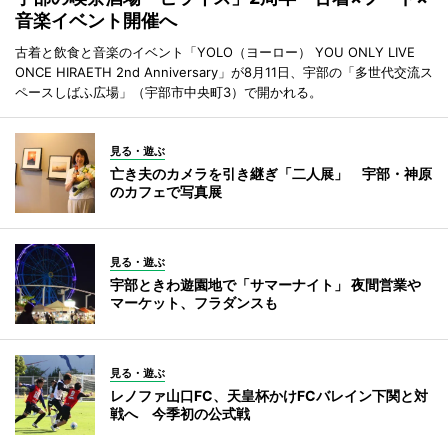
音楽イベント開催へ
古着と飲食と音楽のイベント「YOLO（ヨーロー） YOU ONLY LIVE
ONCE HIRAETH 2nd Anniversary」が8月11日、宇部の「多世代交流ス
ペースしばふ広場」（宇部市中央町3）で開かれる。
見る・遊ぶ
亡き夫のカメラを引き継ぎ「二人展」 宇部・神原
のカフェで写真展
見る・遊ぶ
宇部ときわ遊園地で「サマーナイト」 夜間営業や
マーケット、フラダンスも
見る・遊ぶ
レノファ山口FC、天皇杯かけFCバレイン下関と対
戦へ 今季初の公式戦