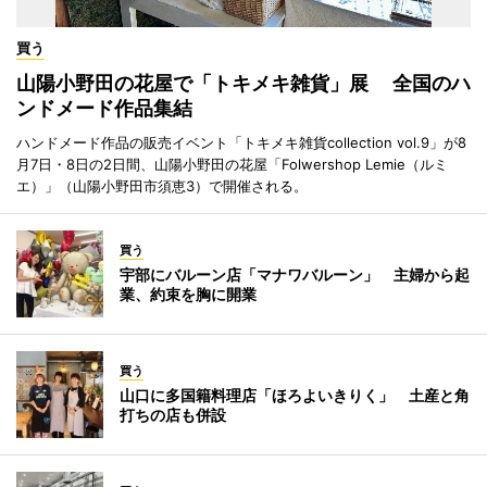
買う
山陽小野田の花屋で「トキメキ雑貨」展 全国のハ
ンドメード作品集結
ハンドメード作品の販売イベント「トキメキ雑貨collection vol.9」が8
月7日・8日の2日間、山陽小野田の花屋「Folwershop Lemie（ルミ
エ）」（山陽小野田市須恵3）で開催される。
買う
宇部にバルーン店「マナワバルーン」 主婦から起
業、約束を胸に開業
買う
山口に多国籍料理店「ほろよいきりく」 土産と角
打ちの店も併設