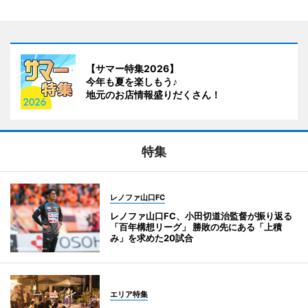
【サマー特集2026】
今年も夏を楽しもう♪
地元のお店情報盛りだくさん！
特集
レノファ山口FC
レノファ山口FC、小田切道治監督が振り返る
「百年構想リーグ」 勝敗の先にある「上積
み」を求めた20試合
エリア特集