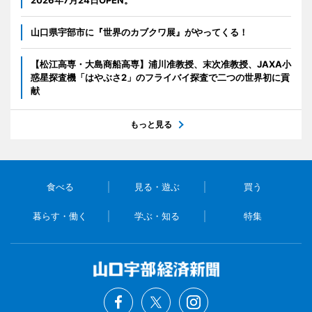
2026年7月24日OPEN。
山口県宇部市に『世界のカブクワ展』がやってくる！
【松江高専・大島商船高専】浦川准教授、末次准教授、JAXA小
惑星探査機「はやぶさ2」のフライバイ探査で二つの世界初に貢
献
もっと見る
食べる
見る・遊ぶ
買う
暮らす・働く
学ぶ・知る
特集