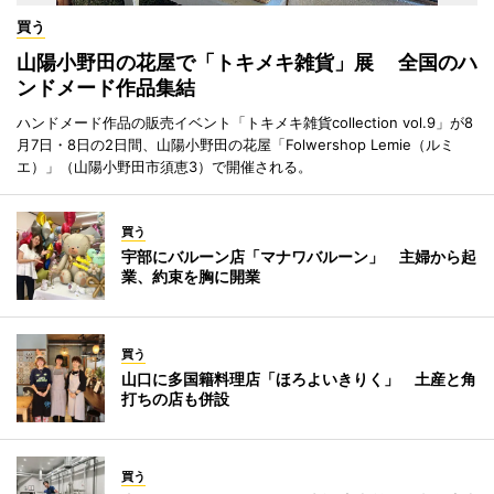
買う
山陽小野田の花屋で「トキメキ雑貨」展 全国のハ
ンドメード作品集結
ハンドメード作品の販売イベント「トキメキ雑貨collection vol.9」が8
月7日・8日の2日間、山陽小野田の花屋「Folwershop Lemie（ルミ
エ）」（山陽小野田市須恵3）で開催される。
買う
宇部にバルーン店「マナワバルーン」 主婦から起
業、約束を胸に開業
買う
山口に多国籍料理店「ほろよいきりく」 土産と角
打ちの店も併設
買う