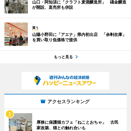
山口・阿知須に「クラフト麦酒醸造所」 礒金醸造
が開設、直売所も併設
買う
山陽小野田に「アエナ」県内初出店 「余剰在庫」
を買い取り低価格で提供
もっと見る
アクセスランキング
厚狭に保護猫カフェ「ねことおちゃ」 古民
家改築、猫との触れ合いも