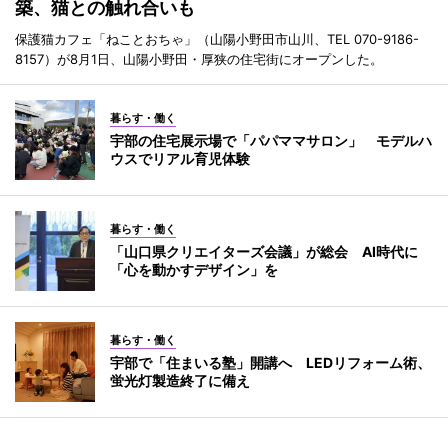
築、猫との触れ合いも
保護猫カフェ「ねことおちゃ」（山陽小野田市山川、TEL 070-9186-
8157）が8月1日、山陽小野田・厚狭の住宅街にオープンした。
暮らす・働く
宇部の住宅展示場で「パパママサロン」 モデルハ
ウスでリアル育児体験
暮らす・働く
「山口県クリエイターズ会議」が総会 AI時代に
「心を動かすデザイン」を
暮らす・働く
宇部で「住まいる塾」開講へ LEDリフォーム術、
蛍光灯製造終了に備え