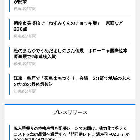
が開業
日向経済新聞
周南市美博館で「ねずみくんのチョッキ展」 原画など
200点
周南経済新聞
杜のまちやでうめだよしのさん個展 ボローニャ国際絵本
原画展で2年連続入賞
板橋経済新聞
江東・亀戸で「羽亀まちづくり」会議 5分野で地域の未来
のための具体策検討
江東経済新聞
プレスリリース
職人手握りの本格寿司を配膳レーンでお届け。省力化で抑えた
コストを魚の品質へ還元する『門司港レトロ 渦寿司 -UZU-』が