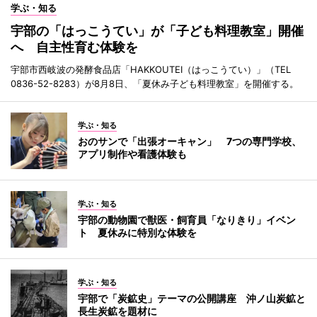
学ぶ・知る
宇部の「はっこうてい」が「子ども料理教室」開催
へ 自主性育む体験を
宇部市西岐波の発酵食品店「HAKKOUTEI（はっこうてい）」（TEL
0836-52-8283）が8月8日、「夏休み子ども料理教室」を開催する。
学ぶ・知る
おのサンで「出張オーキャン」 7つの専門学校、
アプリ制作や看護体験も
学ぶ・知る
宇部の動物園で獣医・飼育員「なりきり」イベン
ト 夏休みに特別な体験を
学ぶ・知る
宇部で「炭鉱史」テーマの公開講座 沖ノ山炭鉱と
長生炭鉱を題材に