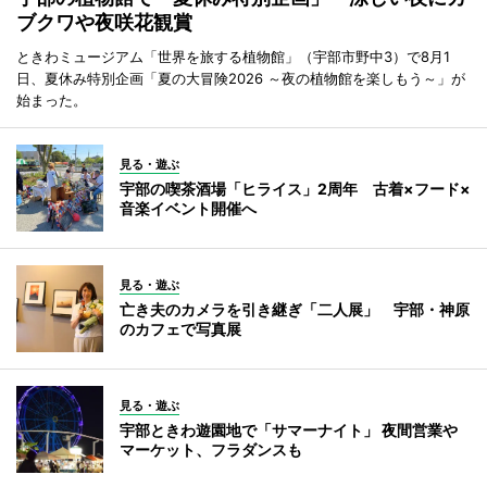
ブクワや夜咲花観賞
ときわミュージアム「世界を旅する植物館」（宇部市野中3）で8月1
日、夏休み特別企画「夏の大冒険2026 ～夜の植物館を楽しもう～」が
始まった。
見る・遊ぶ
宇部の喫茶酒場「ヒライス」2周年 古着×フード×
音楽イベント開催へ
見る・遊ぶ
亡き夫のカメラを引き継ぎ「二人展」 宇部・神原
のカフェで写真展
見る・遊ぶ
宇部ときわ遊園地で「サマーナイト」 夜間営業や
マーケット、フラダンスも