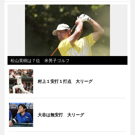
松山英樹は７位 米男子ゴルフ
村上１安打１打点 大リーグ
大谷は無安打 大リーグ