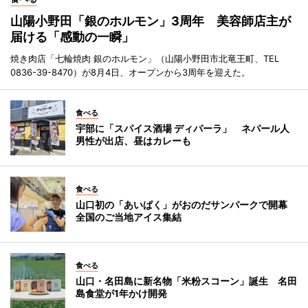
山陽小野田「銀のホルモン」3周年 美容師店主が
届ける「感動の一瞬」
焼き肉店「七輪焼肉 銀のホルモン」（山陽小野田市北竜王町、TEL
0836-39-8470）が8月4日、オープンから3周年を迎えた。
食べる
宇部に「スパイス酒場 ディパーラ」 ネパール人
男性が出店、昼はカレーも
食べる
山口初の「あいぱく」がおのだサンパークで開幕
全国のご当地アイス集結
食べる
山口・名田島に新名物「米粉スコーン」誕生 名田
島食堂が1年かけ開発