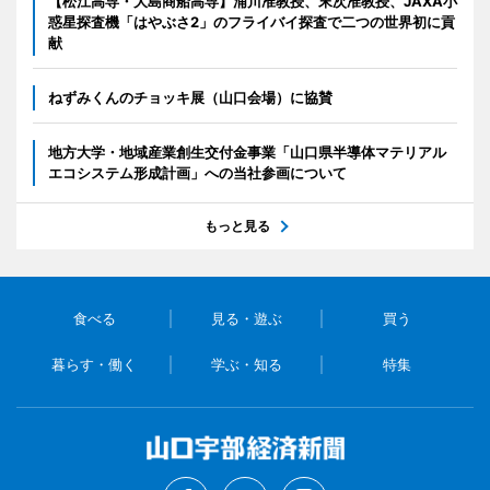
【松江高専・大島商船高専】浦川准教授、末次准教授、JAXA小
惑星探査機「はやぶさ2」のフライバイ探査で二つの世界初に貢
献
ねずみくんのチョッキ展（山口会場）に協賛
地方大学・地域産業創生交付金事業「山口県半導体マテリアル
エコシステム形成計画」への当社参画について
もっと見る
食べる
見る・遊ぶ
買う
暮らす・働く
学ぶ・知る
特集