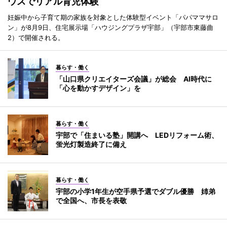
ウスでリアル育児体験
妊娠中から子育て期の家族を対象とした体験型イベント「パパママサロ
ン」が8月9日、住宅展示場「ハウジングプラザ宇部」（宇部市東藤曲
2）で開催される。
暮らす・働く
「山口県クリエイターズ会議」が総会 AI時代に
「心を動かすデザイン」を
暮らす・働く
宇部で「住まいる塾」開講へ LEDリフォーム術、
蛍光灯製造終了に備え
暮らす・働く
宇部の小学1年生が空手県予選でダブル優勝 姉弟
で全国へ、市長を表敬