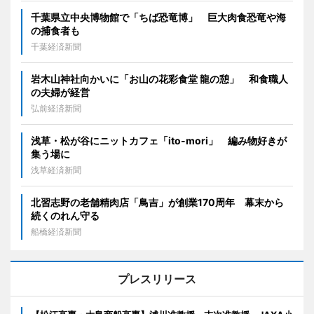
千葉県立中央博物館で「ちば恐竜博」 巨大肉食恐竜や海
の捕食者も
千葉経済新聞
岩木山神社向かいに「お山の花彩食堂 龍の憩」 和食職人
の夫婦が経営
弘前経済新聞
浅草・松が谷にニットカフェ「ito-mori」 編み物好きが
集う場に
浅草経済新聞
北習志野の老舗精肉店「鳥吉」が創業170周年 幕末から
続くのれん守る
船橋経済新聞
プレスリリース