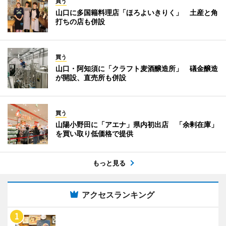
買う
山口に多国籍料理店「ほろよいきりく」 土産と角
打ちの店も併設
買う
山口・阿知須に「クラフト麦酒醸造所」 礒金醸造
が開設、直売所も併設
買う
山陽小野田に「アエナ」県内初出店 「余剰在庫」
を買い取り低価格で提供
もっと見る
アクセスランキング