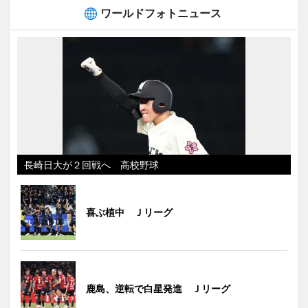
ワールドフォトニュース
長崎日大が２回戦へ 高校野球
喜ぶ植中 Ｊリーグ
鹿島、逆転で白星発進 Ｊリーグ