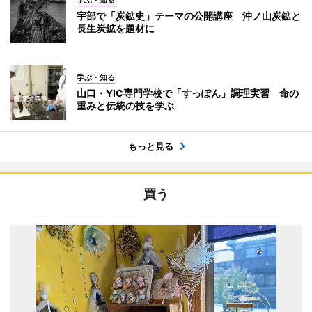
学ぶ・知る
宇部で「炭鉱史」テーマの公開講座 沖ノ山炭鉱と
長生炭鉱を題材に
学ぶ・知る
山口・YIC専門学校で「すっぽん」調理実習 命の
重みと伝統の技を学ぶ
もっと見る
買う