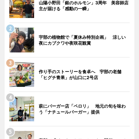
山陽小野田「銀のホルモン」3周年 美容師店
主が届ける「感動の一瞬」
宇部の植物館で「夏休み特別企画」 涼しい
夜にカブクワや夜咲花観賞
作り手のストーリーを食卓へ 宇部の老舗
「ヒグチ青果」が山口に2号店
萩にバーガー店「ペロリ」 地元の旬を味わ
う「ナチュールバーガー」提供