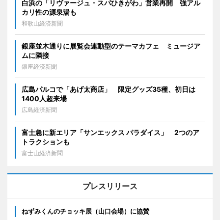
白浜の「リヴァージュ・スパひきがわ」営業再開 強アル
カリ性の源泉湯も
和歌山経済新聞
銀座並木通りに展覧会連動型のテーマカフェ ミュージア
ムに隣接
銀座経済新聞
広島パルコで「あげ太商店」 限定グッズ35種、初日は
1400人超来場
広島経済新聞
富士急に新エリア「サンエックス パラダイス」 2つのア
トラクションも
富士山経済新聞
プレスリリース
ねずみくんのチョッキ展（山口会場）に協賛