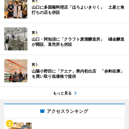
買う
山口に多国籍料理店「ほろよいきりく」 土産と角
打ちの店も併設
買う
山口・阿知須に「クラフト麦酒醸造所」 礒金醸造
が開設、直売所も併設
買う
山陽小野田に「アエナ」県内初出店 「余剰在庫」
を買い取り低価格で提供
もっと見る
アクセスランキング