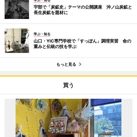
学ぶ・知る
宇部で「炭鉱史」テーマの公開講座 沖ノ山炭鉱と
長生炭鉱を題材に
学ぶ・知る
山口・YIC専門学校で「すっぽん」調理実習 命の
重みと伝統の技を学ぶ
もっと見る
買う