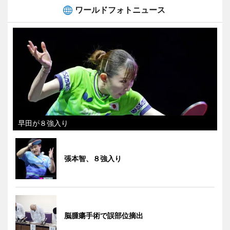
ワールドフォトニュース
早田が８強入り
張本智、８強入り
脳腫瘍手術で誤部位摘出