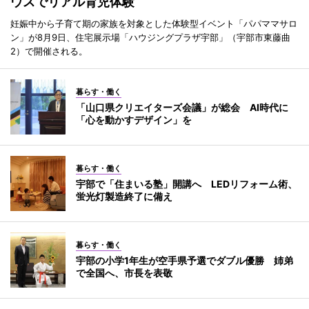
ウスでリアル育児体験
妊娠中から子育て期の家族を対象とした体験型イベント「パパママサロ
ン」が8月9日、住宅展示場「ハウジングプラザ宇部」（宇部市東藤曲
2）で開催される。
暮らす・働く
「山口県クリエイターズ会議」が総会 AI時代に
「心を動かすデザイン」を
暮らす・働く
宇部で「住まいる塾」開講へ LEDリフォーム術、
蛍光灯製造終了に備え
暮らす・働く
宇部の小学1年生が空手県予選でダブル優勝 姉弟
で全国へ、市長を表敬