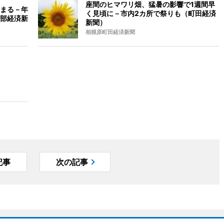
座間のヒマワリ畑、猛暑の影響で1週間早
まる－年
く見頃に－市内2カ所で祭りも（町田経済
部経済新
新聞）
相模原町田経済新聞
記事
次の記事