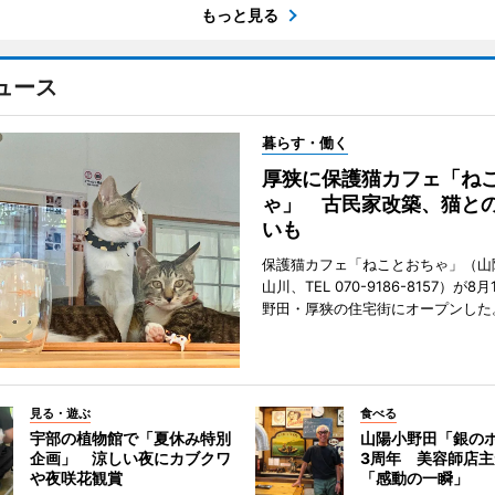
もっと見る
ュース
暮らす・働く
厚狭に保護猫カフェ「ね
ゃ」 古民家改築、猫と
いも
保護猫カフェ「ねことおちゃ」（山
山川、TEL 070-9186-8157）が
野田・厚狭の住宅街にオープンした
見る・遊ぶ
食べる
宇部の植物館で「夏休み特別
山陽小野田「銀の
企画」 涼しい夜にカブクワ
3周年 美容師店
や夜咲花観賞
「感動の一瞬」