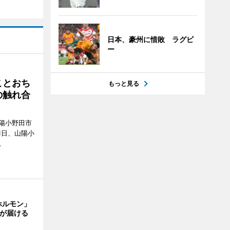
日本、豪州に惜敗 ラグビ
ー
ことおち
もっと見る
の触れ合
陽小野田市
8月1日、山陽小
。
ホルモン」
主が届ける