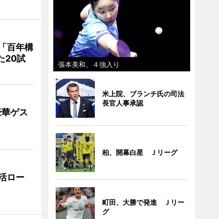
「百年構
た20試
張本美和、４強入り
米上院、ブランチ氏の司法
長官人事承認
豪華ゲス
柏、開幕白星 Ｊリーグ
活ロー
町田、大勝で発進 Ｊリー
グ