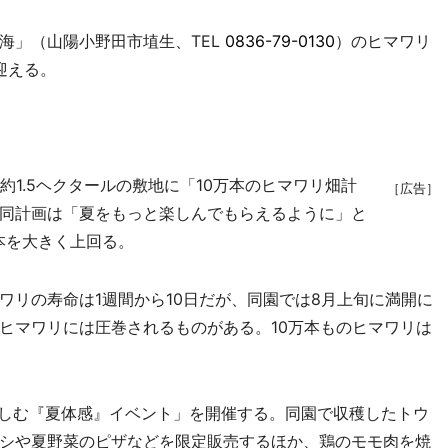
」（山陽小野田市埴生、TEL
0836-79-0130
）のヒマワリ
迎える。
1.5ヘクタールの敷地に「10万本のヒマワリ畑計
［広告］
同計画は「夏をもっと楽しんでもらえるように」と
本を大きく上回る。
リの寿命は1週間から10日だが、同園では8月上旬に満開に
ヒマワリには圧巻されるものがある。10万本ものヒマワリは
楽しむ『夏体感』イベント」を開催する。同園で収穫したトウ
シや夏野菜のピザなどを限定販売するほか、鶏のモモ肉を焼