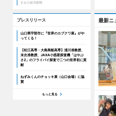
すみだ経済新聞
プレスリリース
最新ニ
山口県宇部市に『世界のカブクワ展』がや
ってくる！
【松江高専・大島商船高専】浦川准教授、
末次准教授、JAXA小惑星探査機「はやぶ
さ2」のフライバイ探査で二つの世界初に貢
献
ねずみくんのチョッキ展（山口会場）に協
賛
もっと見る