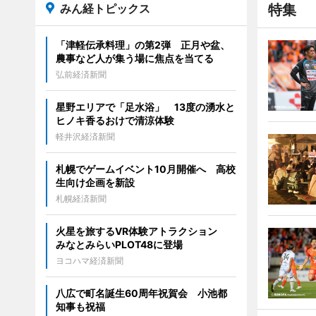
みん経トピックス
特集
「津軽伝承料理」の第2弾 正月や盆、
農事など人が集う場に焦点を当てる
弘前経済新聞
星野エリアで「足水浴」 13度の湧水と
ヒノキ香るおけで清涼体験
軽井沢経済新聞
札幌でゲームイベント10月開催へ 高校
生向け企画を新設
札幌経済新聞
火星を旅するVR体験アトラクション
みなとみらいPLOT48に登場
ヨコハマ経済新聞
八広で町名誕生60周年祝賀会 小池都
知事も祝福