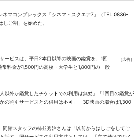
ネマコンプレックス「シネマ・スクエア7」（TEL
0836-
日はしご割」を始めた。
ービスは、平日2本目以降の映画の鑑賞を、1回
［広告］
常料金が1,500円の高校・大学生と1,800円の一般
人以外が鑑賞したチケットでの利用は無効」「1回目の鑑賞が
の割引サービスとの併用は不可」「3D映画の場合は1,300
、同館スタッフの柿並秀治さんは「以前からはしごをしてご
と話す。同サービスの利用方法としては、「立て続けでなく