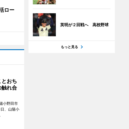
活ロー
英明が２回戦へ 高校野球
もっと見る
ことおち
の触れ合
陽小野田市
8月1日、山陽小
。