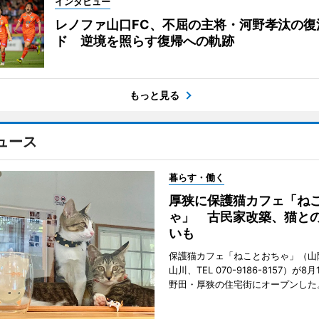
インタビュー
レノファ山口FC、不屈の主将・河野孝汰の復
ド 逆境を照らす復帰への軌跡
もっと見る
ュース
暮らす・働く
厚狭に保護猫カフェ「ね
ゃ」 古民家改築、猫と
いも
保護猫カフェ「ねことおちゃ」（山
山川、TEL 070-9186-8157）が
野田・厚狭の住宅街にオープンした