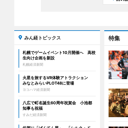
みん経トピックス
特集
札幌でゲームイベント10月開催へ 高校
生向け企画を新設
札幌経済新聞
火星を旅するVR体験アトラクション
みなとみらいPLOT48に登場
ヨコハマ経済新聞
八広で町名誕生60周年祝賀会 小池都
知事も祝福
すみだ経済新聞
佐賀に「ばくてん屋」 「シルク・ド