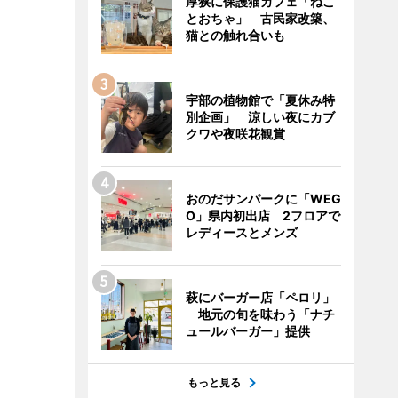
厚狭に保護猫カフェ「ねこ
とおちゃ」 古民家改築、
猫との触れ合いも
宇部の植物館で「夏休み特
別企画」 涼しい夜にカブ
クワや夜咲花観賞
おのだサンパークに「WEG
O」県内初出店 2フロアで
レディースとメンズ
萩にバーガー店「ペロリ」
地元の旬を味わう「ナチ
ュールバーガー」提供
もっと見る