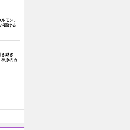
ホルモン」
主が届ける
引き継ぎ
・神原のカ