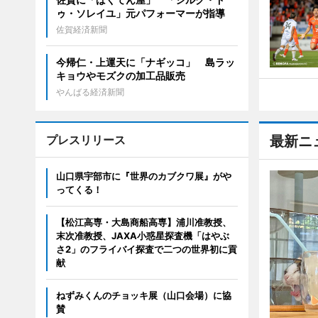
ゥ・ソレイユ」元パフォーマーが指導
佐賀経済新聞
今帰仁・上運天に「ナギッコ」 島ラッ
キョウやモズクの加工品販売
やんばる経済新聞
プレスリリース
最新ニ
山口県宇部市に『世界のカブクワ展』がや
ってくる！
【松江高専・大島商船高専】浦川准教授、
末次准教授、JAXA小惑星探査機「はやぶ
さ2」のフライバイ探査で二つの世界初に貢
献
ねずみくんのチョッキ展（山口会場）に協
賛