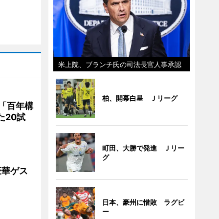
米上院、ブランチ氏の司法長官人事承認
柏、開幕白星 Ｊリーグ
「百年構
た20試
町田、大勝で発進 Ｊリー
グ
豪華ゲス
日本、豪州に惜敗 ラグビ
ー