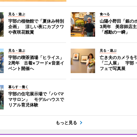
見る・遊ぶ
食べる
宇部の植物館で「夏休み特別
山陽小野田「銀の
企画」 涼しい夜にカブクワ
3周年 美容師店
や夜咲花観賞
「感動の一瞬」
見る・遊ぶ
見る・遊ぶ
宇部の喫茶酒場「ヒライス」
亡き夫のカメラを
2周年 古着×フード×音楽イ
「二人展」 宇部
ベント開催へ
フェで写真展
暮らす・働く
宇部の住宅展示場で「パパマ
マサロン」 モデルハウスで
リアル育児体験
もっと見る